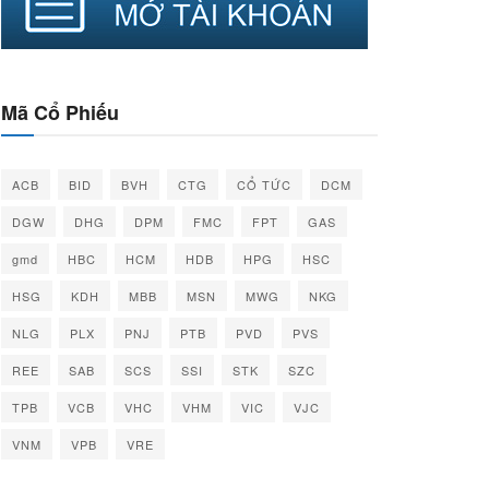
Mã Cổ Phiếu
ACB
BID
BVH
CTG
CỔ TỨC
DCM
DGW
DHG
DPM
FMC
FPT
GAS
gmd
HBC
HCM
HDB
HPG
HSC
HSG
KDH
MBB
MSN
MWG
NKG
NLG
PLX
PNJ
PTB
PVD
PVS
REE
SAB
SCS
SSI
STK
SZC
TPB
VCB
VHC
VHM
VIC
VJC
VNM
VPB
VRE