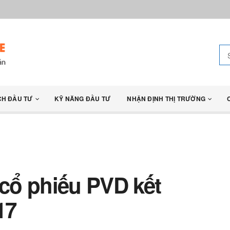
CH ĐẦU TƯ
KỸ NĂNG ĐẦU TƯ
NHẬN ĐỊNH THỊ TRƯỜNG
 cổ phiếu PVD kết
17