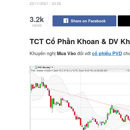
23/11/2021 - 23:26
3.2k
Share on Facebook
VIEWS
TCT Cổ Phần Khoan & DV Kh
Khuyến nghị
Mua Vào
đối với
cổ phiếu PVD
cho