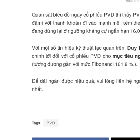
Biểu đồ
Quan sát biểu đồ ngày cổ phiếu PVD thì thấy PV
đậm) với thanh khoản đi vào mạnh mẽ, kèm theo 
đang dừng lại ở ngưỡng kháng cự ngắn hạn 16.0
Với một số tín hiệu kỹ thuật lạc quan trên,
Duy 
chỉnh tới đối với cổ phiếu PVD cho
mục tiêu n
(tương đương gần với mức Fibonanci 161,8 %.).
Để dải ngân được hiệu quả, vui lòng liên hệ n
nhất.
Tags:
PVD