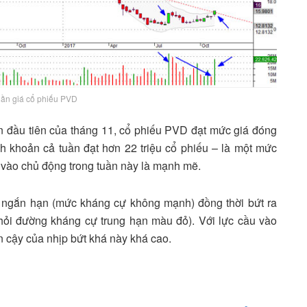
uần giá cổ phiếu PVD
ần đầu tiên của tháng 11, cổ phiếu PVD đạt mức giá đóng
h khoản cả tuần đạt hơn 22 triệu cổ phiếu – là một mức
 vào chủ động trong tuần này là mạnh mẽ.
ngắn hạn (mức kháng cự không mạnh) đồng thời bứt ra
khỏi đường kháng cự trung hạn màu đỏ). Với lực cầu vào
n cậy của nhịp bứt khá này khá cao.