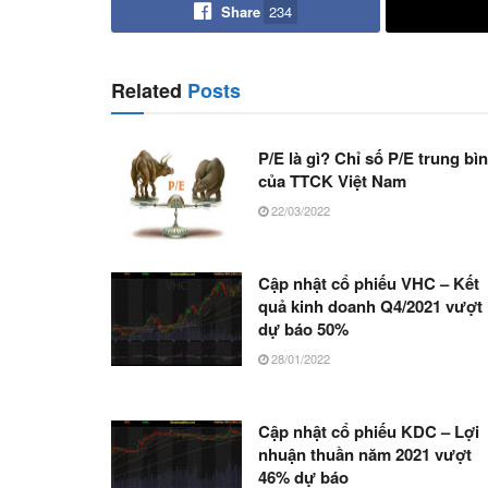
Share
234
Related
Posts
P/E là gì? Chỉ số P/E trung bì
của TTCK Việt Nam
22/03/2022
Cập nhật cổ phiếu VHC – Kết
quả kinh doanh Q4/2021 vượt
dự báo 50%
28/01/2022
Cập nhật cổ phiếu KDC – Lợi
nhuận thuần năm 2021 vượt
46% dự báo