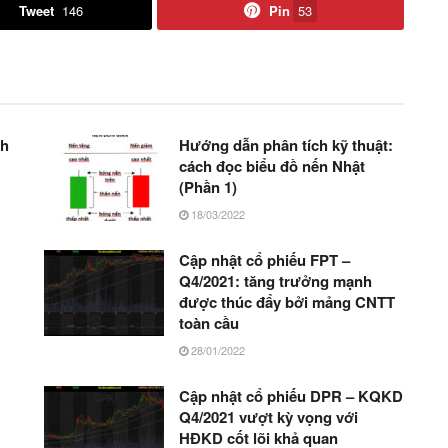
Tweet
146
Pin
53
nh
Hướng dẫn phân tích kỹ thuật:
cách đọc biểu đồ nến Nhật
(Phần 1)
18/03/2022
Cập nhật cổ phiếu FPT –
Q4/2021: tăng trưởng mạnh
được thúc đẩy bởi mảng CNTT
toàn cầu
28/01/2022
Cập nhật cổ phiếu DPR – KQKD
Q4/2021 vượt kỳ vọng với
HĐKD cốt lõi khả quan