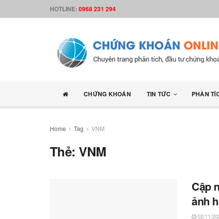
HOTLINE:
0968 231 294
CHỨNG KHOÁN
TIN TỨC
PHÂN TÍ
Home
Tag
VNM
Thẻ:
VNM
Cập n
ảnh h
02/11/20