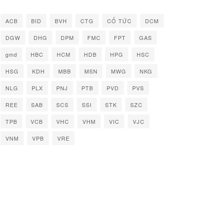
ACB
BID
BVH
CTG
CỔ TỨC
DCM
DGW
DHG
DPM
FMC
FPT
GAS
gmd
HBC
HCM
HDB
HPG
HSC
HSG
KDH
MBB
MSN
MWG
NKG
NLG
PLX
PNJ
PTB
PVD
PVS
REE
SAB
SCS
SSI
STK
SZC
TPB
VCB
VHC
VHM
VIC
VJC
VNM
VPB
VRE