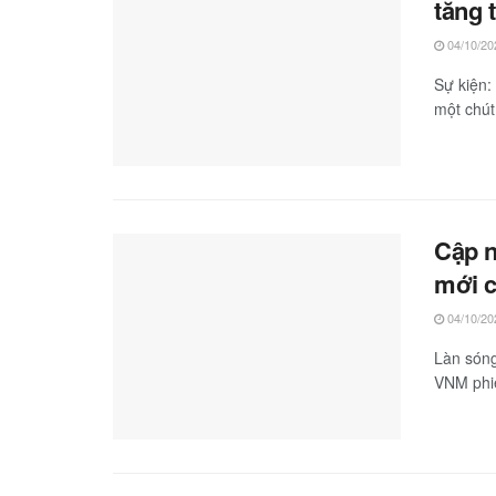
tăng 
04/10/20
Sự kiện
một chút
Cập n
mới c
04/10/20
Làn sóng
VNM phiê