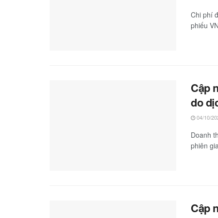
Chi phí 
phiếu VN
Cập n
do dị
04/10/20
Doanh th
phiên gia
Cập n