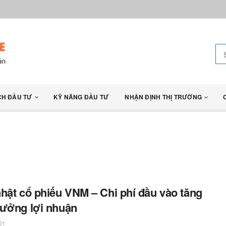
CH ĐẦU TƯ
KỸ NĂNG ĐẦU TƯ
NHẬN ĐỊNH THỊ TRƯỜNG
hật cổ phiếu VNM – Chi phí đầu vào tăng
ưởng lợi nhuận
21