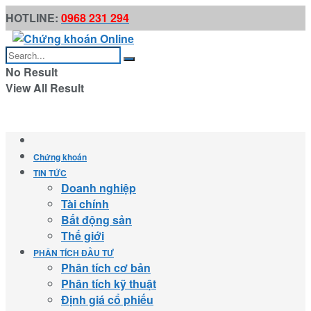
HOTLINE:
0968 231 294
No Result
View All Result
Chứng khoán
TIN TỨC
Doanh nghiệp
Tài chính
Bất động sản
Thế giới
PHÂN TÍCH ĐẦU TƯ
Phân tích cơ bản
Phân tích kỹ thuật
Định giá cổ phiếu