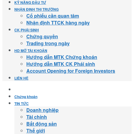
KỸ NĂNG ĐẦU TƯ
NHẬN ĐỊNH THỊ TRƯỜNG
Cổ phiếu cần quan tâm
Nhận định TTCK hàng ngày
CK PHÁI SINH
Chứng quyền
Trading trong ngày
HD MỞ TÀI KHOẢN
Hướng dẫn MTK Chứng khoán
Hướng dẫn MTK CK Phái sinh
Account Opening for Foreign Investors
LIÊN HỆ
Chứng khoán
TIN TỨC
Doanh nghiệp
Tài chính
Bất động sản
Thế giới