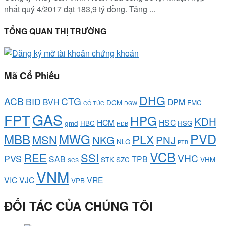
nhất quý 4/2017 đạt 183,9 tỷ đồng. Tăng ...
TỔNG QUAN THỊ TRƯỜNG
Mã Cổ Phiếu
DHG
ACB
CTG
BID
BVH
DPM
DCM
FMC
CỔ TỨC
DGW
GAS
FPT
HPG
KDH
HCM
HSC
gmd
HBC
HSG
HDB
PVD
MBB
MWG
PLX
MSN
NKG
PNJ
NLG
PTB
VCB
REE
SSI
VHC
PVS
SAB
TPB
STK
SZC
VHM
SCS
VNM
VIC
VJC
VRE
VPB
ĐỐI TÁC CỦA CHÚNG TÔI