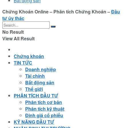
Bất động sản
Chứng Khoán Online – Phân tích Chứng Khoán –
Đầu
tư ủy thác
No Result
View All Result
Chứng khoán
TIN TỨC
Doanh nghiệp
Tài chính
Bất động sản
Thế giới
PHÂN TÍCH ĐẦU TƯ
Phân tích cơ bản
Phân tích kỹ thuật
Định giá cổ phiếu
KỸ NĂNG ĐẦU TƯ