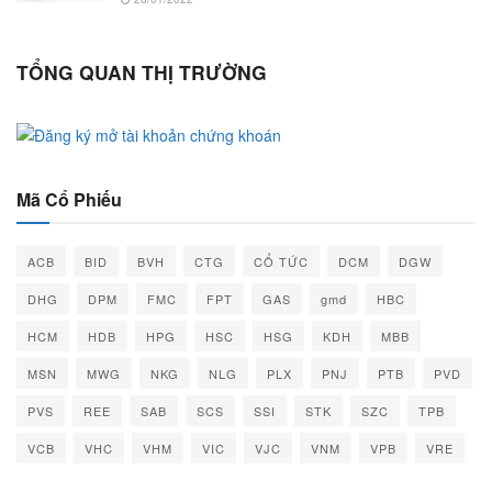
TỔNG QUAN THỊ TRƯỜNG
Mã Cổ Phiếu
ACB
BID
BVH
CTG
CỔ TỨC
DCM
DGW
DHG
DPM
FMC
FPT
GAS
gmd
HBC
HCM
HDB
HPG
HSC
HSG
KDH
MBB
MSN
MWG
NKG
NLG
PLX
PNJ
PTB
PVD
PVS
REE
SAB
SCS
SSI
STK
SZC
TPB
VCB
VHC
VHM
VIC
VJC
VNM
VPB
VRE