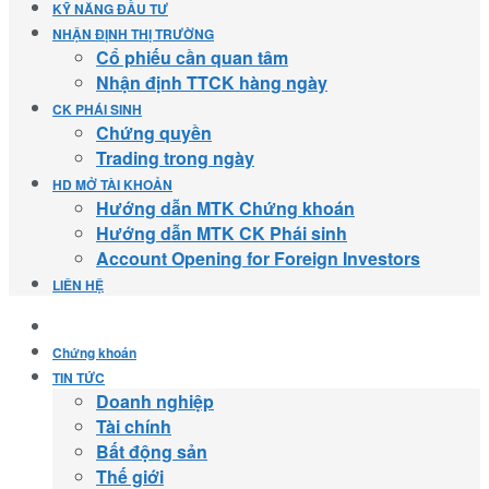
KỸ NĂNG ĐẦU TƯ
NHẬN ĐỊNH THỊ TRƯỜNG
Cổ phiếu cần quan tâm
Nhận định TTCK hàng ngày
CK PHÁI SINH
Chứng quyền
Trading trong ngày
HD MỞ TÀI KHOẢN
Hướng dẫn MTK Chứng khoán
Hướng dẫn MTK CK Phái sinh
Account Opening for Foreign Investors
LIÊN HỆ
Chứng khoán
TIN TỨC
Doanh nghiệp
Tài chính
Bất động sản
Thế giới