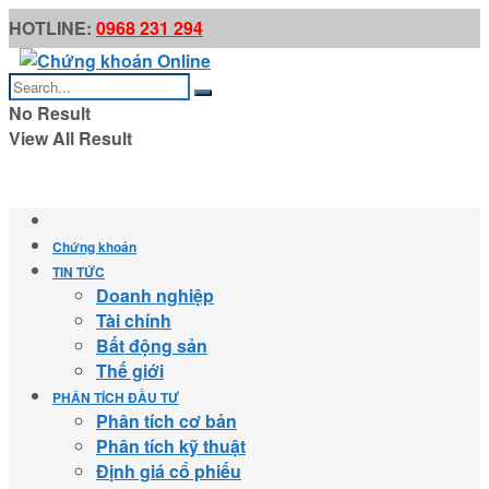
HOTLINE:
0968 231 294
No Result
View All Result
Chứng khoán
TIN TỨC
Doanh nghiệp
Tài chính
Bất động sản
Thế giới
PHÂN TÍCH ĐẦU TƯ
Phân tích cơ bản
Phân tích kỹ thuật
Định giá cổ phiếu