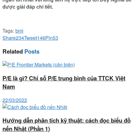
được giải đáp chi tiết.
Tags:
bmi
Share
234
Tweet
146
Pin
53
Related
Posts
P/E là gì? Chỉ số P/E trung bình của TTCK Việt
Nam
22/03/2022
Hướng dẫn phân tích kỹ thuật: cách đọc biểu đồ
nến Nhật (Phần 1)