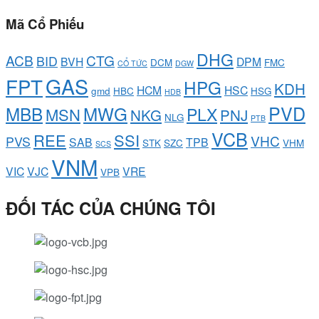
Mã Cổ Phiếu
DHG
ACB
CTG
BID
BVH
DPM
DCM
FMC
CỔ TỨC
DGW
GAS
FPT
HPG
KDH
HCM
HSC
gmd
HBC
HSG
HDB
PVD
MBB
MWG
PLX
MSN
NKG
PNJ
NLG
PTB
VCB
REE
SSI
VHC
PVS
SAB
TPB
STK
SZC
VHM
SCS
VNM
VIC
VJC
VRE
VPB
ĐỐI TÁC CỦA CHÚNG TÔI