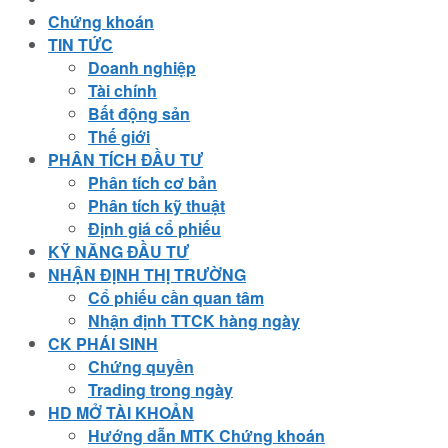
Chứng khoán
TIN TỨC
Doanh nghiệp
Tài chính
Bất động sản
Thế giới
PHÂN TÍCH ĐẦU TƯ
Phân tích cơ bản
Phân tích kỹ thuật
Định giá cổ phiếu
KỸ NĂNG ĐẦU TƯ
NHẬN ĐỊNH THỊ TRƯỜNG
Cổ phiếu cần quan tâm
Nhận định TTCK hàng ngày
CK PHÁI SINH
Chứng quyền
Trading trong ngày
HD MỞ TÀI KHOẢN
Hướng dẫn MTK Chứng khoán