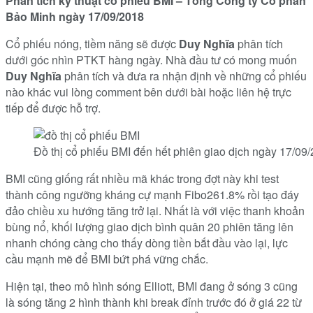
Phân tích kỹ thuật cổ phiếu BMI – Tổng Công ty Cổ phần
Bảo Minh ngày 17/09/2018
Cổ phiếu nóng, tiềm năng sẽ được
Duy Nghĩa
phân tích
dưới góc nhìn PTKT hàng ngày. Nhà đầu tư có mong muốn
Duy Nghĩa
phân tích và đưa ra nhận định về những cổ phiếu
nào khác vui lòng comment bên dưới bài hoặc liên hệ trực
tiếp để được hỗ trợ.
Đồ thị cổ phiếu BMI đến hết phiên giao dịch ngày 17/09
BMI cũng giống rất nhiều mã khác trong đợt này khi test
thành công ngưỡng kháng cự mạnh Fibo261.8% rồi tạo đáy
đảo chiều xu hướng tăng trở lại. Nhất là với việc thanh khoản
bùng nổ, khối lượng giao dịch bình quân 20 phiên tăng lên
nhanh chóng càng cho thấy dòng tiền bắt đầu vào lại, lực
cầu mạnh mẽ để BMI bứt phá vững chắc.
Hiện tại, theo mô hình sóng Elliott, BMI đang ở sóng 3 cũng
là sóng tăng 2 hình thành khi break đỉnh trước đó ở giá 22 từ