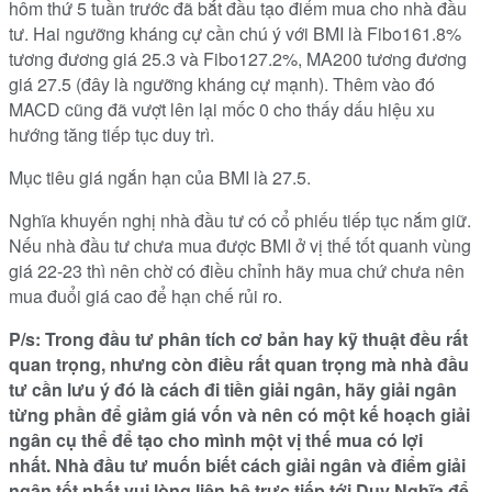
hôm thứ 5 tuần trước đã bắt đầu tạo điểm mua cho nhà đầu
tư. Hai ngưỡng kháng cự cần chú ý với BMI là Fibo161.8%
tương đương giá 25.3 và Fibo127.2%, MA200 tương đương
giá 27.5 (đây là ngưỡng kháng cự mạnh). Thêm vào đó
MACD cũng đã vượt lên lại mốc 0 cho thấy dấu hiệu xu
hướng tăng tiếp tục duy trì.
Mục tiêu giá ngắn hạn của BMI là 27.5.
Nghĩa khuyến nghị nhà đầu tư có cổ phiếu tiếp tục nắm giữ.
Nếu nhà đầu tư chưa mua được BMI ở vị thế tốt quanh vùng
giá 22-23 thì nên chờ có điều chỉnh hãy mua chứ chưa nên
mua đuổi giá cao để hạn chế rủi ro.
P/s: Trong đầu tư phân tích cơ bản hay kỹ thuật đều rất
quan trọng, nhưng còn điều rất quan trọng mà nhà đầu
tư cần lưu ý đó là cách đi tiền giải ngân, hãy giải ngân
từng phần để giảm giá vốn và nên có một kế hoạch giải
ngân cụ thể để tạo cho mình một vị thế mua có lợi
nhất. Nhà đầu tư muốn biết cách giải ngân và điểm giải
ngân tốt nhất vui lòng liên hệ trực tiếp tới Duy Nghĩa để