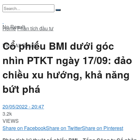
No Result
Home
Phân tích đầu tư
Cổ phiếu BMI dưới góc
View All Result
nhìn PTKT ngày 17/09: đảo
chiều xu hướng, khả năng
bứt phá
20/05/2022 - 20:47
3.2k
VIEWS
Share on Facebook
Share on Twitter
Share on Pinterest