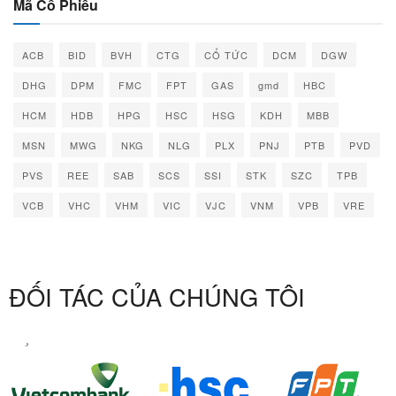
Mã Cổ Phiếu
ACB
BID
BVH
CTG
CỔ TỨC
DCM
DGW
DHG
DPM
FMC
FPT
GAS
gmd
HBC
HCM
HDB
HPG
HSC
HSG
KDH
MBB
MSN
MWG
NKG
NLG
PLX
PNJ
PTB
PVD
PVS
REE
SAB
SCS
SSI
STK
SZC
TPB
VCB
VHC
VHM
VIC
VJC
VNM
VPB
VRE
ĐỐI TÁC CỦA CHÚNG TÔI