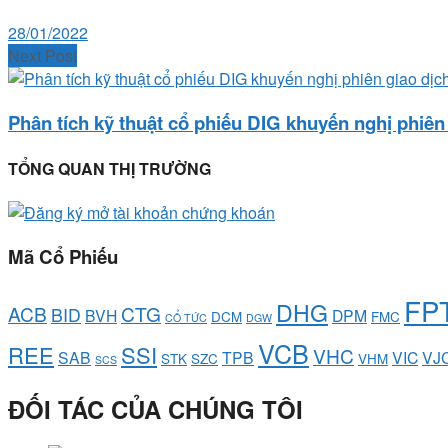
28/01/2022
Next Post
Phân tích kỹ thuật cổ phiếu DIG khuyến nghị phiên
TỔNG QUAN THỊ TRƯỜNG
Mã Cổ Phiếu
FP
DHG
ACB
CTG
BID
BVH
DPM
DCM
FMC
CỔ TỨC
DGW
VCB
REE
SSI
VHC
SAB
TPB
VIC
VJ
STK
SZC
VHM
SCS
ĐỐI TÁC CỦA CHÚNG TÔI