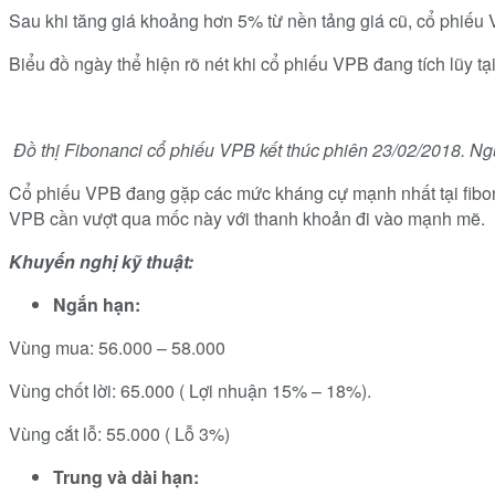
Sau khi tăng giá khoảng hơn 5% từ nền tảng giá cũ, cổ phiếu V
Biểu đồ ngày thể hiện rõ nét khi cổ phiếu VPB đang tích lũy tạ
Đồ thị Fibonanci cổ phiếu VPB kết thúc phiên 23/02/2018. N
Cổ phiếu VPB đang gặp các mức kháng cự mạnh nhất tại fibona
VPB cần vượt qua mốc này với thanh khoản đi vào mạnh mẽ.
Khuyến nghị kỹ thuật:
Ngắn hạn:
Vùng mua: 56.000 – 58.000
Vùng chốt lời: 65.000 ( Lợi nhuận 15% – 18%).
Vùng cắt lỗ: 55.000 ( Lỗ 3%)
Trung và dài hạn: