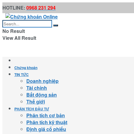
HOTLINE:
0968 231 294
No Result
View All Result
Chứng khoán
TIN TỨC
Doanh nghiệp
Tài chính
Bất động sản
Thế giới
PHÂN TÍCH ĐẦU TƯ
Phân tích cơ bản
Phân tích kỹ thuật
Định giá cổ phiếu