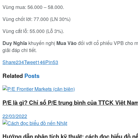
Vùng mua: 56.000 – 58.000.
Vùng chốt lời: 77.000 (LN 30%)
Vùng cắt lỗ: 55.000 (Lỗ 3%).
Duy Nghĩa
khuyến nghị
Mua Vào
đối với cổ phiếu VPB cho mục
giải đáp chi tiết.
Share
234
Tweet
146
Pin
53
Related
Posts
P/E là gì? Chỉ số P/E trung bình của TTCK Việt Na
22/03/2022
Hướng dẫn phân tích kỹ thuật: cách đọc biểu đồ n