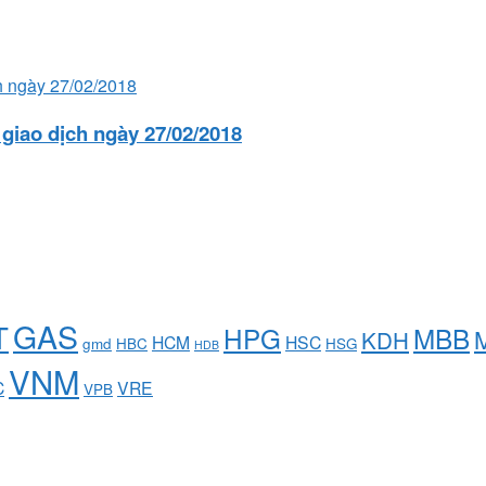
 giao dịch ngày 27/02/2018
GAS
T
HPG
MBB
KDH
HCM
HSC
gmd
HBC
HSG
HDB
VNM
C
VRE
VPB