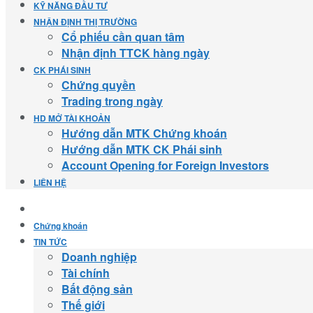
KỸ NĂNG ĐẦU TƯ
NHẬN ĐỊNH THỊ TRƯỜNG
Cổ phiếu cần quan tâm
Nhận định TTCK hàng ngày
CK PHÁI SINH
Chứng quyền
Trading trong ngày
HD MỞ TÀI KHOẢN
Hướng dẫn MTK Chứng khoán
Hướng dẫn MTK CK Phái sinh
Account Opening for Foreign Investors
LIÊN HỆ
Chứng khoán
TIN TỨC
Doanh nghiệp
Tài chính
Bất động sản
Thế giới