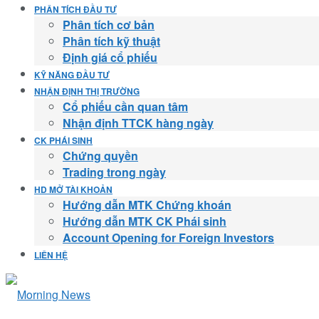
PHÂN TÍCH ĐẦU TƯ
Phân tích cơ bản
Phân tích kỹ thuật
Định giá cổ phiếu
KỸ NĂNG ĐẦU TƯ
NHẬN ĐỊNH THỊ TRƯỜNG
Cổ phiếu cần quan tâm
Nhận định TTCK hàng ngày
CK PHÁI SINH
Chứng quyền
Trading trong ngày
HD MỞ TÀI KHOẢN
Hướng dẫn MTK Chứng khoán
Hướng dẫn MTK CK Phái sinh
Account Opening for Foreign Investors
LIÊN HỆ