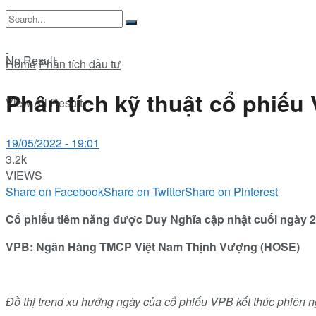
No Result
Home
Phân tích đầu tư
Phân tích kỹ thuật cổ phiếu
View All Result
19/05/2022 - 19:01
3.2k
VIEWS
Share on Facebook
Share on Twitter
Share on Pinterest
Cổ phiếu tiềm năng được Duy Nghĩa cập nhật cuối ngày 23
VPB: Ngân Hàng TMCP Việt Nam Thịnh Vượng (HOSE)
Đồ thị trend xu hướng ngày của cổ phiếu VPB kết thúc phiên 