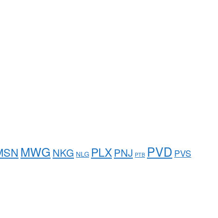
PVD
MWG
PLX
MSN
NKG
PNJ
PVS
NLG
PTB