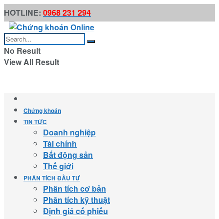
HOTLINE:
0968 231 294
No Result
View All Result
Chứng khoán
TIN TỨC
Doanh nghiệp
Tài chính
Bất động sản
Thế giới
PHÂN TÍCH ĐẦU TƯ
Phân tích cơ bản
Phân tích kỹ thuật
Định giá cổ phiếu