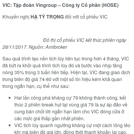
VIC:
Tập đoàn Vingroup – Công ty Cổ phần (HOSE)
Khuyến nghị
HẠ TỶ TRỌNG
đối với cổ phiếu VIC
Đồ thị cổ phiếu VIC kết thúc phiên ngày
28/11/2017. Nguồn: Amibroker
Sau quá trình tạo nền tích lũy liên tục trong hơn 4 tháng, VIC
đã bứt ra khỏi quá trình tích lũy đó và bước vào nhịp tăng
nóng 35% trong 3 tuần liên tiếp. Hiện tại, VIC đang giao dịch
trong biên độ giá 74-80 với một số tín hiệu kém khả quan
trong ngắn hạn, cụ thể như sau:
Hai lần công phá kháng cự 79 không thành công, kết
thúc 2 phiên break hụt tại vùng giá 79 là sự áp đảo về
cung bán chốt lời ngắn hạn làm cho VIC đóng cửa ở
các mức giá thấp gần nhất phiên.
VIC tích lũy quanh ngưỡng kháng cự một cách lỏng lẻo
khi mà biên độ giá lớn, đồng thời thanh khoản lại cao.