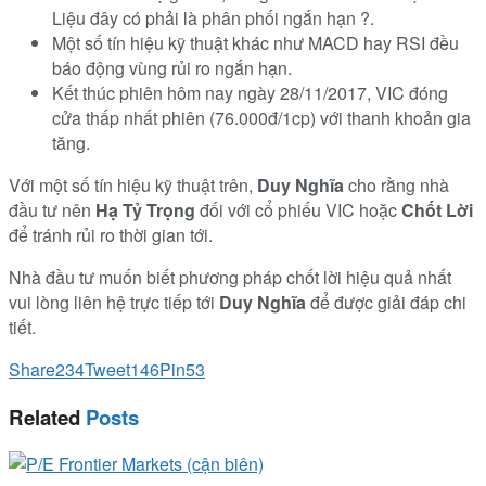
Liệu đây có phải là phân phối ngắn hạn ?.
Một số tín hiệu kỹ thuật khác như MACD hay RSI đều
báo động vùng rủi ro ngắn hạn.
Kết thúc phiên hôm nay ngày 28/11/2017, VIC đóng
cửa thấp nhất phiên (76.000đ/1cp) với thanh khoản gia
tăng.
Với một số tín hiệu kỹ thuật trên,
Duy Nghĩa
cho rằng nhà
đầu tư nên
Hạ Tỷ Trọng
đối với cổ phiếu VIC hoặc
Chốt Lời
để tránh rủi ro thời gian tới.
Nhà đầu tư muốn biết phương pháp chốt lời hiệu quả nhất
vui lòng liên hệ trực tiếp tới
Duy Nghĩa
để được giải đáp chi
tiết.
Share
234
Tweet
146
Pin
53
Related
Posts