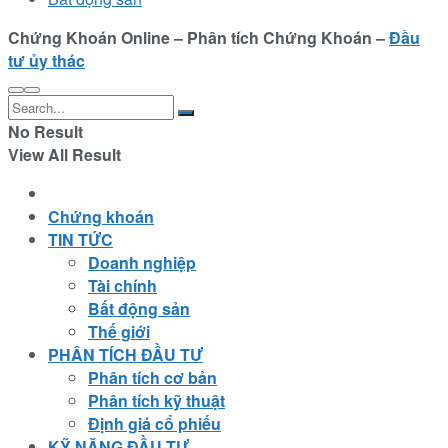
Chứng Khoán Online – Phân tích Chứng Khoán –
Đầu
tư ủy thác
No Result
View All Result
Chứng khoán
TIN TỨC
Doanh nghiệp
Tài chính
Bất động sản
Thế giới
PHÂN TÍCH ĐẦU TƯ
Phân tích cơ bản
Phân tích kỹ thuật
Định giá cổ phiếu
KỸ NĂNG ĐẦU TƯ