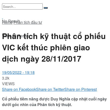
No Result
Home
Phân tích đầu tư
Phân tích kỹ thuật cổ phiếu
View All Result
VIC kết thúc phiên giao
dịch ngày 28/11/2017
19/05/2022 - 19:18
3.2k
VIEWS
Share on Facebook
Share on Twitter
Share on Pinterest
Cổ phiếu tiềm năng được Duy Nghĩa cập nhật cuối ngày
dưới góc nhìn của Phân tích kỹ thuật.