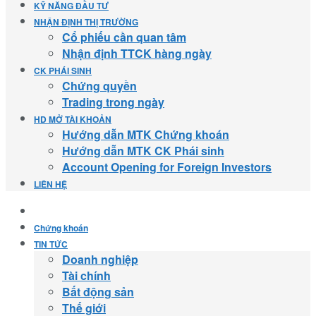
KỸ NĂNG ĐẦU TƯ
NHẬN ĐỊNH THỊ TRƯỜNG
Cổ phiếu cần quan tâm
Nhận định TTCK hàng ngày
CK PHÁI SINH
Chứng quyền
Trading trong ngày
HD MỞ TÀI KHOẢN
Hướng dẫn MTK Chứng khoán
Hướng dẫn MTK CK Phái sinh
Account Opening for Foreign Investors
LIÊN HỆ
Chứng khoán
TIN TỨC
Doanh nghiệp
Tài chính
Bất động sản
Thế giới