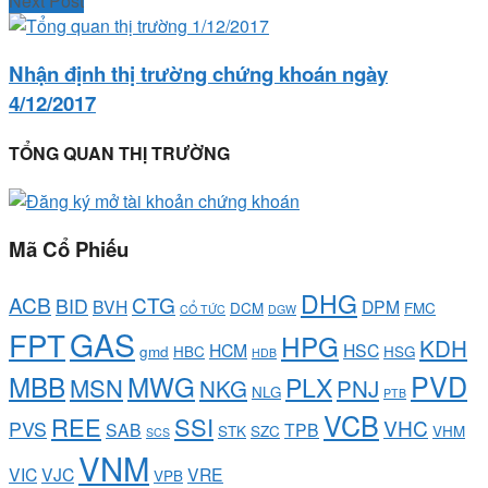
Next Post
Nhận định thị trường chứng khoán ngày
4/12/2017
TỔNG QUAN THỊ TRƯỜNG
Mã Cổ Phiếu
DHG
ACB
CTG
BID
BVH
DPM
DCM
FMC
CỔ TỨC
DGW
GAS
FPT
HPG
KDH
HCM
HSC
gmd
HBC
HSG
HDB
PVD
MBB
MWG
PLX
MSN
NKG
PNJ
NLG
PTB
VCB
REE
SSI
VHC
PVS
SAB
TPB
STK
SZC
VHM
SCS
VNM
VIC
VJC
VRE
VPB