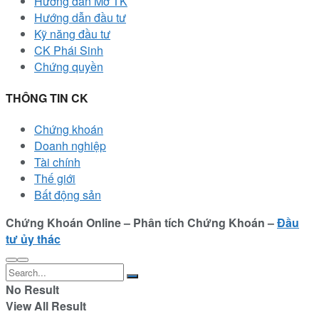
Hướng dẫn Mở TK
Hướng dẫn đầu tư
Kỹ năng đầu tư
CK Phái Sinh
Chứng quyền
THÔNG TIN CK
Chứng khoán
Doanh nghiệp
Tài chính
Thế giới
Bất động sản
Chứng Khoán Online – Phân tích Chứng Khoán –
Đầu
tư ủy thác
No Result
View All Result