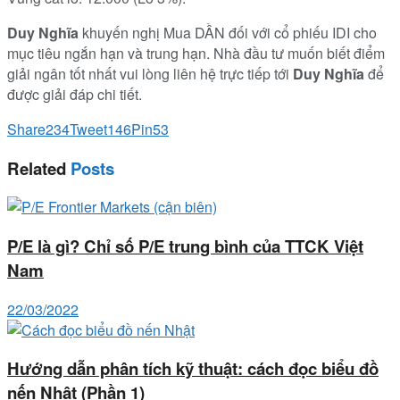
Duy Nghĩa
khuyến nghị Mua DẦN đối với cổ phiếu IDI cho
mục tiêu ngắn hạn và trung hạn. Nhà đầu tư muốn biết điểm
giải ngân tốt nhất vui lòng liên hệ trực tiếp tới
Duy Nghĩa
để
được giải đáp chi tiết.
Share
234
Tweet
146
Pin
53
Related
Posts
P/E là gì? Chỉ số P/E trung bình của TTCK Việt
Nam
22/03/2022
Hướng dẫn phân tích kỹ thuật: cách đọc biểu đồ
nến Nhật (Phần 1)