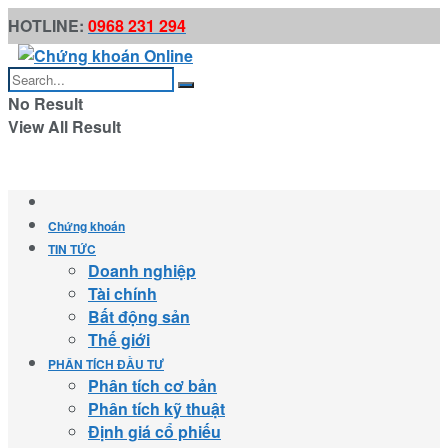
HOTLINE:
0968 231 294
No Result
View All Result
Chứng khoán
TIN TỨC
Doanh nghiệp
Tài chính
Bất động sản
Thế giới
PHÂN TÍCH ĐẦU TƯ
Phân tích cơ bản
Phân tích kỹ thuật
Định giá cổ phiếu