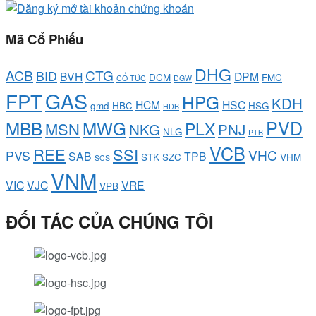
Mã Cổ Phiếu
DHG
ACB
CTG
BID
BVH
DPM
DCM
FMC
CỔ TỨC
DGW
GAS
FPT
HPG
KDH
HCM
HSC
gmd
HBC
HSG
HDB
PVD
MBB
MWG
PLX
MSN
NKG
PNJ
NLG
PTB
VCB
REE
SSI
VHC
PVS
SAB
TPB
STK
SZC
VHM
SCS
VNM
VIC
VJC
VRE
VPB
ĐỐI TÁC CỦA CHÚNG TÔI