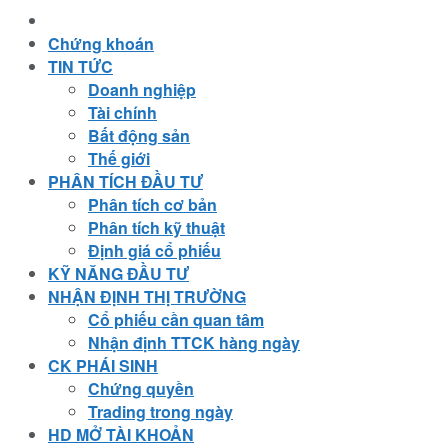
Chứng khoán
TIN TỨC
Doanh nghiệp
Tài chính
Bất động sản
Thế giới
PHÂN TÍCH ĐẦU TƯ
Phân tích cơ bản
Phân tích kỹ thuật
Định giá cổ phiếu
KỸ NĂNG ĐẦU TƯ
NHẬN ĐỊNH THỊ TRƯỜNG
Cổ phiếu cần quan tâm
Nhận định TTCK hàng ngày
CK PHÁI SINH
Chứng quyền
Trading trong ngày
HD MỞ TÀI KHOẢN