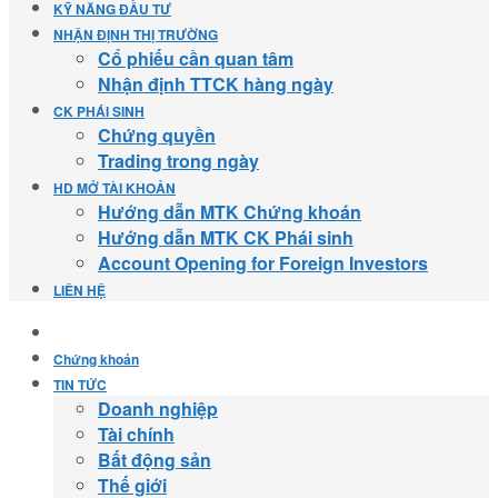
KỸ NĂNG ĐẦU TƯ
NHẬN ĐỊNH THỊ TRƯỜNG
Cổ phiếu cần quan tâm
Nhận định TTCK hàng ngày
CK PHÁI SINH
Chứng quyền
Trading trong ngày
HD MỞ TÀI KHOẢN
Hướng dẫn MTK Chứng khoán
Hướng dẫn MTK CK Phái sinh
Account Opening for Foreign Investors
LIÊN HỆ
Chứng khoán
TIN TỨC
Doanh nghiệp
Tài chính
Bất động sản
Thế giới