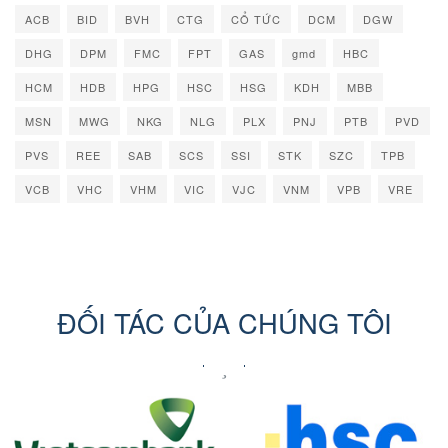
ACB
BID
BVH
CTG
CỔ TỨC
DCM
DGW
DHG
DPM
FMC
FPT
GAS
gmd
HBC
HCM
HDB
HPG
HSC
HSG
KDH
MBB
MSN
MWG
NKG
NLG
PLX
PNJ
PTB
PVD
PVS
REE
SAB
SCS
SSI
STK
SZC
TPB
VCB
VHC
VHM
VIC
VJC
VNM
VPB
VRE
ĐỐI TÁC CỦA CHÚNG TÔI