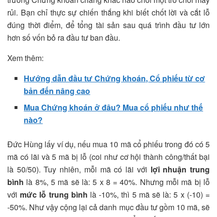
rủi. Bạn chỉ thực sự chiến thắng khi biết chốt lời và cắt lỗ
đúng thời điểm, để tổng tài sản sau quá trình đầu tư lớn
hơn số vốn bỏ ra đầu tư ban đầu.
Xem thêm:
Hướng dẫn đầu tư Chứng khoán, Cổ phiếu từ cơ
bản đến nâng cao
Mua Chứng khoán ở đâu? Mua cổ phiếu như thế
nào?
Đức Hùng lấy ví dụ, nếu mua 10 mã cổ phiếu trong đó có 5
mã có lãi và 5 mã bị lỗ (coi như cơ hội thành công/thất bại
là 50/50). Tuy nhiên, mỗi mã có lãi với
lợi nhuận trung
bình
là 8%, 5 mã sẽ là: 5 x 8 = 40%. Nhưng mỗi mã bị lỗ
với
mức lỗ trung bình
là -10%, thì 5 mã sẽ là: 5 x (-10) =
-50%. Như vậy cộng lại cả danh mục đầu tư gồm 10 mã, sẽ