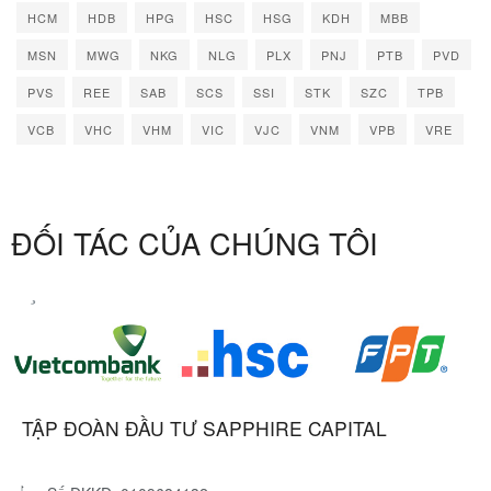
HCM
HDB
HPG
HSC
HSG
KDH
MBB
MSN
MWG
NKG
NLG
PLX
PNJ
PTB
PVD
PVS
REE
SAB
SCS
SSI
STK
SZC
TPB
VCB
VHC
VHM
VIC
VJC
VNM
VPB
VRE
ĐỐI TÁC CỦA CHÚNG TÔI
TẬP ĐOÀN ĐẦU TƯ SAPPHIRE CAPITAL