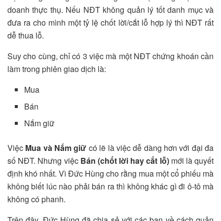
doanh thực thụ. Nếu NĐT không quản lý tốt danh mục và
đưa ra cho mình một tỷ lệ chốt lời/cắt lỗ hợp lý thì NĐT rất
dễ thua lỗ.
Suy cho cùng, chỉ có 3 việc mà một NĐT chứng khoán cần
làm trong phiên giao dịch là:
Mua
Bán
Nắm giữ
Việc
Mua và Nắm giữ
có lẽ là việc dễ dàng hơn với đại đa
số NĐT. Nhưng việc
Bán (chốt lời hay cắt lỗ)
mới là quyết
định khó nhất. Vì Đức Hùng cho rằng mua một cổ phiếu mà
không biết lúc nào phải bán ra thì không khác gì đi ô-tô mà
không có phanh.
Trên đây, Đức Hùng đã chia sẻ với các bạn về cách quản