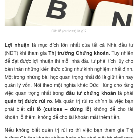
Cắt lỗ (cutloss) là gì?
Lợi nhuận
là mục đích lớn nhất của tất cả Nhà đầu tư
(NĐT) khi tham gia
Thị trường Chứng khoán
. Tuy nhiên
để đạt được lợi nhuận thì mỗi nhà đầu tư phải tích lũy cho
bản thân những kiến thức cũng như kinh nghiệm nhất định.
Một trong những bài học quan trọng nhất đó là giữ tiền hay
quản lý vốn. Nói theo một nghĩa khác Đức Hùng cho rằng
việc quan trọng nhất trong
đầu tư chứng khoán
là phải
quản trị được rủi ro
. Mà quản trị rủi ro chính là việc bạn
phải biết
cắt lỗ (cutloss – dừng lỗ)
không để cho tài
khoản lỗ thêm, không để cho tài khoản mất thêm tiền.
Nếu không biết quản trị rủi ro thì việc bạn tham gia Thị
trường Chứng khoán chẳng khác nào chơi một trò chơi may