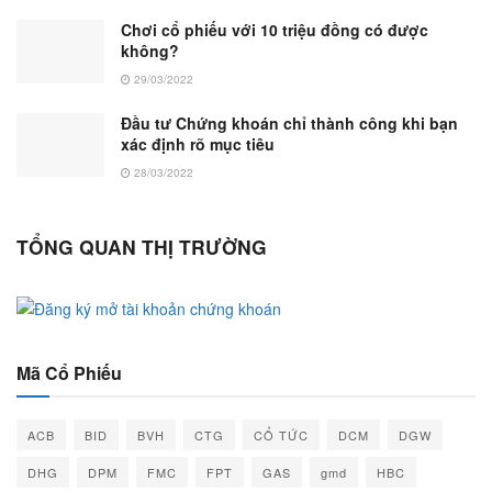
Chơi cổ phiếu với 10 triệu đồng có được
không?
29/03/2022
Đầu tư Chứng khoán chỉ thành công khi bạn
xác định rõ mục tiêu
28/03/2022
TỔNG QUAN THỊ TRƯỜNG
Mã Cổ Phiếu
ACB
BID
BVH
CTG
CỔ TỨC
DCM
DGW
DHG
DPM
FMC
FPT
GAS
gmd
HBC