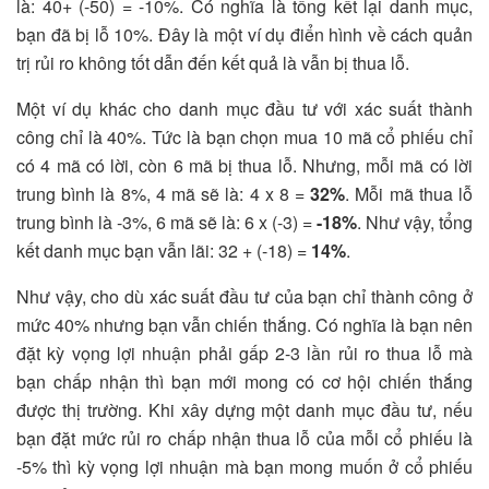
là: 40+ (-50) = -10%. Có nghĩa là tổng kết lại danh mục,
bạn đã bị lỗ 10%. Đây là một ví dụ điển hình về cách quản
trị rủi ro không tốt dẫn đến kết quả là vẫn bị thua lỗ.
Một ví dụ khác cho danh mục đầu tư với xác suất thành
công chỉ là 40%. Tức là bạn chọn mua 10 mã cổ phiếu chỉ
có 4 mã có lời, còn 6 mã bị thua lỗ. Nhưng, mỗi mã có lời
trung bình là 8%, 4 mã sẽ là: 4 x 8 =
32%
. Mỗi mã thua lỗ
trung bình là -3%, 6 mã sẽ là: 6 x (-3) =
-18%
. Như vậy, tổng
kết danh mục bạn vẫn lãi: 32 + (-18) =
14%
.
Như vậy, cho dù xác suất đầu tư của bạn chỉ thành công ở
mức 40% nhưng bạn vẫn chiến thắng. Có nghĩa là bạn nên
đặt kỳ vọng lợi nhuận phải gấp 2-3 lần rủi ro thua lỗ mà
bạn chấp nhận thì bạn mới mong có cơ hội chiến thắng
được thị trường. Khi xây dựng một danh mục đầu tư, nếu
bạn đặt mức rủi ro chấp nhận thua lỗ của mỗi cổ phiếu là
-5% thì kỳ vọng lợi nhuận mà bạn mong muốn ở cổ phiếu