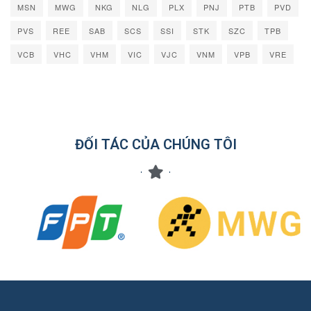
MSN
MWG
NKG
NLG
PLX
PNJ
PTB
PVD
PVS
REE
SAB
SCS
SSI
STK
SZC
TPB
VCB
VHC
VHM
VIC
VJC
VNM
VPB
VRE
ĐỐI TÁC CỦA CHÚNG TÔI