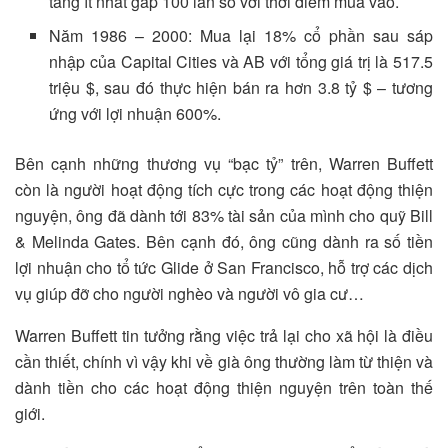
tăng ít nhất gấp 100 lần so với thời điểm mua vào.
Năm 1986 – 2000: Mua lại 18% cổ phần sau sáp
nhập của Capital Cities và AB với tổng giá trị là 517.5
triệu $, sau đó thực hiện bán ra hơn 3.8 tỷ $ – tương
ứng với lợi nhuận 600%.
Bên cạnh những thương vụ “bạc tỷ” trên, Warren Buffett
còn là người hoạt động tích cực trong các hoạt động thiện
nguyện, ông đã dành tới 83% tài sản của mình cho quỹ Bill
& Melinda Gates. Bên cạnh đó, ông cũng dành ra số tiền
lợi nhuận cho tổ tức Glide ở San Francisco, hỗ trợ các dịch
vụ giúp đỡ cho người nghèo và người vô gia cư…
Warren Buffett tin tưởng rằng việc trả lại cho xã hội là điều
cần thiết, chính vì vậy khi về già ông thường làm từ thiện và
dành tiền cho các hoạt động thiện nguyện trên toàn thế
giới.