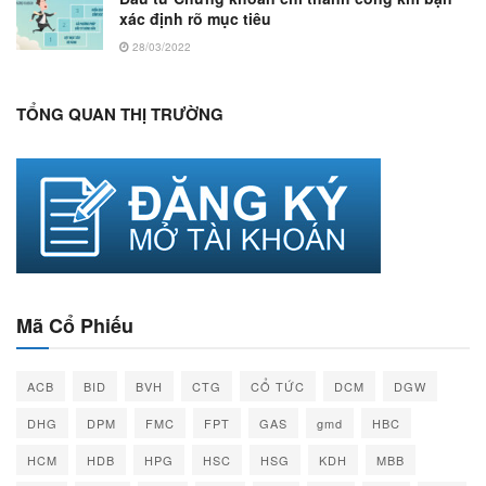
xác định rõ mục tiêu
28/03/2022
TỔNG QUAN THỊ TRƯỜNG
Mã Cổ Phiếu
ACB
BID
BVH
CTG
CỔ TỨC
DCM
DGW
DHG
DPM
FMC
FPT
GAS
gmd
HBC
HCM
HDB
HPG
HSC
HSG
KDH
MBB