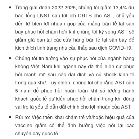
Trong giai đoạn 2022-2025, chúng tôi giảm 13,4% dự
báo tổng LNST sau lợi ích CĐTS cho AST, chủ yếu
đến từ biên lợi nhuận gộp của mảng bán lẻ tại sân
bay phục hồi chậm hơn khi chúng tôi kỳ vọng AST sẽ
giảm giá bán tại các cửa hàng bán lẻ tại sân bay để
kích thích tình trạng nhu cầu thấp sau dịch COVID-19.
Chúng tôi tin tưởng vào sự phục hồi của ngành hàng
không Việt Nam khi ngành này đã thể hiện sự phục
hồi mạnh mẽ sau các đại dịch và cú shock kinh tế
trong quá khứ. Tuy nhiên, chúng tôi cho rằng AST cần
5 năm để phục hồi hoàn toàn khi số lượng hành
khách quốc tế dự kiến phục hồi chậm trong khi đóng
vai trò là yếu tố dẫn dắt chính cho lợi nhuận của AST.
Rủi ro: Việc triển khai chậm trễ và/hoặc hiệu quả của
vaccine giảm có thể ảnh hưởng việc nối lại các
chuyến bay quốc tế.