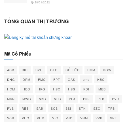
28/01/2022
TỔNG QUAN THỊ TRƯỜNG
Mã Cổ Phiếu
ACB
BID
BVH
CTG
CỔ TỨC
DCM
DGW
DHG
DPM
FMC
FPT
GAS
gmd
HBC
HCM
HDB
HPG
HSC
HSG
KDH
MBB
MSN
MWG
NKG
NLG
PLX
PNJ
PTB
PVD
PVS
REE
SAB
SCS
SSI
STK
SZC
TPB
VCB
VHC
VHM
VIC
VJC
VNM
VPB
VRE