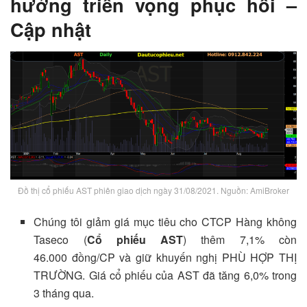
hưởng triển vọng phục hồi –
Cập nhật
Đồ thị cổ phiếu AST phiên giao dịch ngày 31/08/2021. Nguồn: AmiBroker
Chúng tôi giảm giá mục tiêu cho CTCP Hàng không
Taseco (
Cổ phiếu AST
) thêm 7,1% còn
46.000 đồng/CP và giữ khuyến nghị PHÙ HỢP THỊ
TRƯỜNG. Giá cổ phiếu của AST đã tăng 6,0% trong
3 tháng qua.