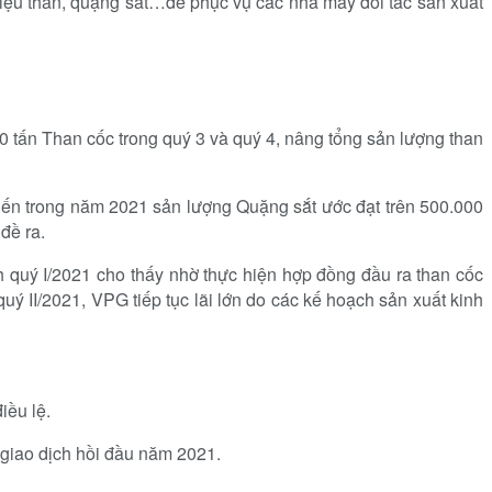
iệu than, quặng sắt…để phục vụ các nhà máy đối tác sản xuất
 tấn Than cốc trong quý 3 và quý 4, nâng tổng sản lượng than
iến trong năm 2021 sản lượng Quặng sắt ước đạt trên 500.000
đề ra.
 quý I/2021 cho thấy nhờ thực hiện hợp đồng đầu ra than cốc
uý II/2021, VPG tiếp tục lãi lớn do các kế hoạch sản xuất kinh
iều lệ.
giao dịch hồi đầu năm 2021.