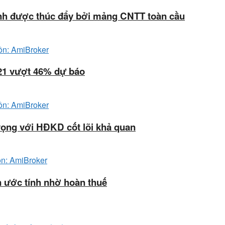
ạnh được thúc đẩy bởi mảng CNTT toàn cầu
21 vượt 46% dự báo
ọng với HĐKD cốt lõi khả quan
n ước tính nhờ hoàn thuế