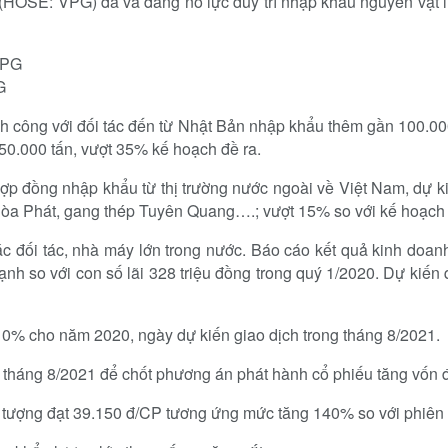
 (HOSE: VPG) đã và đang nỗ lực duy trì nhập khẩu nguyên vật l
G
h công với đối tác đến từ Nhật Bản nhập khẩu thêm gần 100.000
50.000 tấn, vượt 35% kế hoạch đề ra.
ợp đồng nhập khẩu từ thị trường nước ngoài về Việt Nam, dự k
òa Phát, gang thép Tuyên Quang….; vượt 15% so với kế hoạch 
c đối tác, nhà máy lớn trong nước. Báo cáo kết quả kinh doanh
nh so với con số lãi 328 triệu đồng trong quý 1/2020. Dự kiến q
 10% cho năm 2020, ngày dự kiến giao dịch trong tháng 8/2021.
tháng 8/2021 để chốt phương án phát hành cổ phiếu tăng vốn đ
 tượng đạt 39.150 đ/CP tương ứng mức tăng 140% so với phiên 