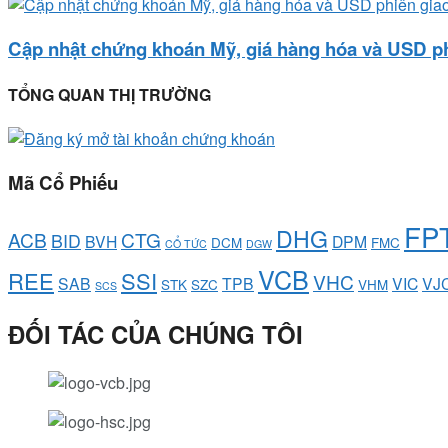
Cập nhật chứng khoán Mỹ, giá hàng hóa và USD ph
TỔNG QUAN THỊ TRƯỜNG
Mã Cổ Phiếu
FP
DHG
ACB
CTG
BID
BVH
DPM
DCM
FMC
CỔ TỨC
DGW
VCB
REE
SSI
VHC
SAB
TPB
VIC
VJ
STK
SZC
VHM
SCS
ĐỐI TÁC CỦA CHÚNG TÔI