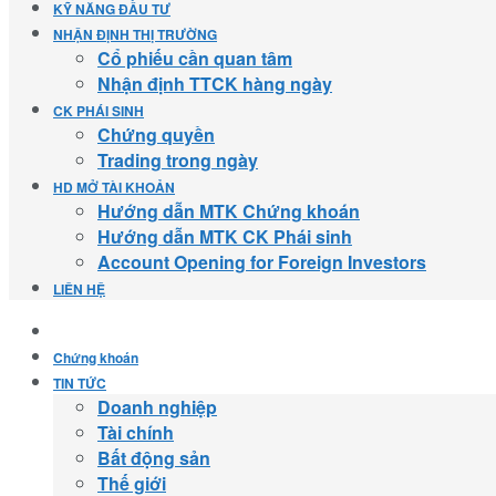
KỸ NĂNG ĐẦU TƯ
NHẬN ĐỊNH THỊ TRƯỜNG
Cổ phiếu cần quan tâm
Nhận định TTCK hàng ngày
CK PHÁI SINH
Chứng quyền
Trading trong ngày
HD MỞ TÀI KHOẢN
Hướng dẫn MTK Chứng khoán
Hướng dẫn MTK CK Phái sinh
Account Opening for Foreign Investors
LIÊN HỆ
Chứng khoán
TIN TỨC
Doanh nghiệp
Tài chính
Bất động sản
Thế giới