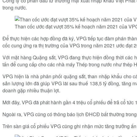
Công ty cổ phần đầu tư thương mại xuất nhập khẩu Việt Phát
trong nước.
Than cốc ước đạt vượt 35% kế hoạch năm 2021 của VP
Để thực hiện các hợp đồng đã ký, VPG tiếp tục đàm phán thàn
cốc cung ứng ra thị trường của VPG trong năm 2021 ước đạt 2
Với mặt hàng Quặng sắt, VPG đang thực hiện đồng thời các h
tấn để cung cấp cho các nhà máy Thép trong nước như thép H
VPG hiện là nhà phân phối quặng sắt, than nhập khẩu cho cá
sản lượng lớn đã giúp VPG lãi sau thuế 138,5 tỷ đồng, tăng mạ
doanh gặp nhiều thuận lợi.
Mới đây, VPG đã phát hành gần 4 triệu cổ phiếu để trả cổ tức
Ngoài ra, VPG cũng có thông báo lịch ĐHCĐ bất thường trong 
Trên sàn giá cổ phiếu VPG cũng ghi nhận mức tăng trưởng ấn