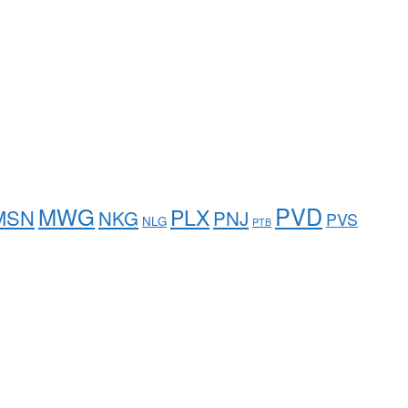
PVD
MWG
PLX
MSN
NKG
PNJ
PVS
NLG
PTB