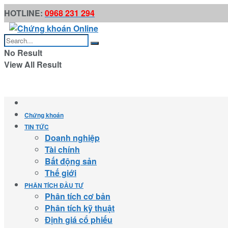
HOTLINE:
0968 231 294
No Result
View All Result
Chứng khoán
TIN TỨC
Doanh nghiệp
Tài chính
Bất động sản
Thế giới
PHÂN TÍCH ĐẦU TƯ
Phân tích cơ bản
Phân tích kỹ thuật
Định giá cổ phiếu