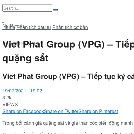
No Result
Home
Phân tích đầu tư
Phân tích cơ bản
Viet Phat Group (VPG) – Tiế
View All Result
quặng sắt
Viet Phat Group (VPG) – Tiếp tục ký 
19/07/2021 - 19:02
3.2k
VIEWS
Share on Facebook
Share on Twitter
Share on Pinterest
Trong bối cảnh giá quặng sắt và giá than cốc biến động mạnh