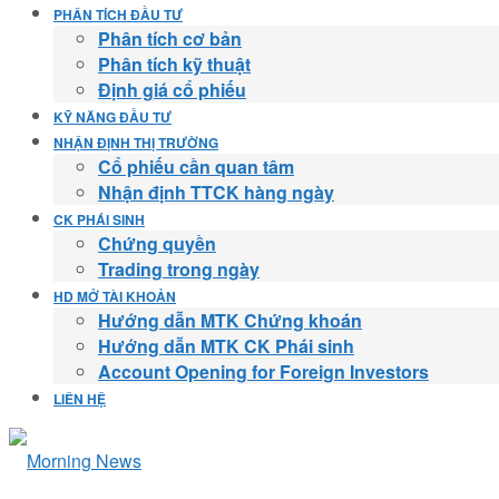
PHÂN TÍCH ĐẦU TƯ
Phân tích cơ bản
Phân tích kỹ thuật
Định giá cổ phiếu
KỸ NĂNG ĐẦU TƯ
NHẬN ĐỊNH THỊ TRƯỜNG
Cổ phiếu cần quan tâm
Nhận định TTCK hàng ngày
CK PHÁI SINH
Chứng quyền
Trading trong ngày
HD MỞ TÀI KHOẢN
Hướng dẫn MTK Chứng khoán
Hướng dẫn MTK CK Phái sinh
Account Opening for Foreign Investors
LIÊN HỆ