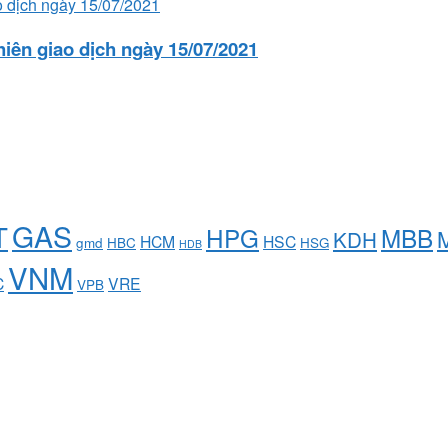
iên giao dịch ngày 15/07/2021
GAS
T
HPG
MBB
KDH
HCM
HSC
gmd
HBC
HSG
HDB
VNM
C
VRE
VPB