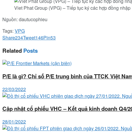
Viet Phat Group (VPG) – Tiếp tục ký các hợp đồng nhập 
Nguồn: dautucophieu
Tags:
VPG
Share
234
Tweet
146
Pin
53
Related
Posts
P/E là gì? Chỉ số P/E trung bình của TTCK Việt Na
22/03/2022
Cập nhật cổ phiếu VHC – Kết quả kinh doanh Q4/
28/01/2022