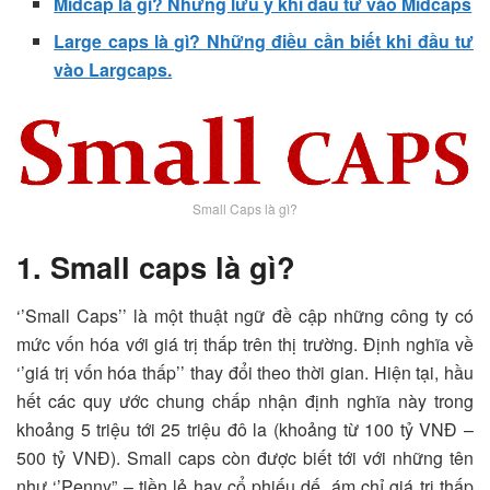
Midcap là gì? Những lưu ý khi đầu tư vào Midcaps
Large caps là gì? Những điều cần biết khi đầu tư
vào Largcaps.
Small Caps là gì?
1. Small caps là gì?
‘’Small Caps’’ là một thuật ngữ đề cập những công ty có
mức vốn hóa với giá trị thấp trên thị trường. Định nghĩa về
‘’giá trị vốn hóa thấp’’ thay đổi theo thời gian. Hiện tại, hầu
hết các quy ước chung chấp nhận định nghĩa này trong
khoảng 5 triệu tới 25 triệu đô la (khoảng từ 100 tỷ VNĐ –
500 tỷ VNĐ). Small caps còn được biết tới với những tên
như ‘’Penny” – tiền lẻ hay cổ phiếu dế, ám chỉ giá trị thấp