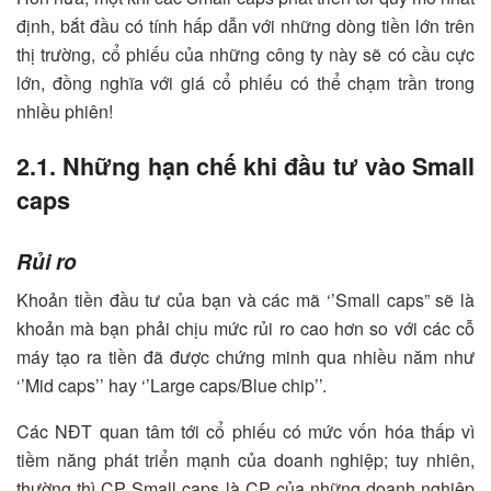
định, bắt đầu có tính hấp dẫn với những dòng tiền lớn trên
thị trường, cổ phiếu của những công ty này sẽ có cầu cực
lớn, đồng nghĩa với giá cổ phiếu có thể chạm trần trong
nhiều phiên!
2.1. Những hạn chế khi đầu tư vào Small
caps
Rủi ro
Khoản tiền đầu tư của bạn và các mã ‘’Small caps” sẽ là
khoản mà bạn phải chịu mức rủi ro cao hơn so với các cỗ
máy tạo ra tiền đã được chứng minh qua nhiều năm như
‘’Mid caps’’ hay ‘’Large caps/Blue chip’’.
Các NĐT quan tâm tới cổ phiếu có mức vốn hóa thấp vì
tiềm năng phát triển mạnh của doanh nghiệp; tuy nhiên,
thường thì CP Small caps là CP của những doanh nghiệp