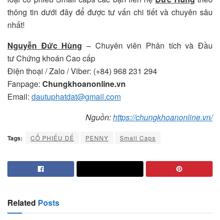
thông tin dưới đây để được tư vấn chi tiết và chuyên sâu
nhất!
Nguyễn Đức Hùng
– Chuyên viên Phân tích và Đầu
tư Chứng khoán Cao cấp
Điện thoại / Zalo
/
Viber: (+84) 968 231 294
Fanpage:
Chungkhoanonline.vn
Email:
dautuphatdat@gmail.com
Nguồn:
https://chungkhoanonline.vn/
Tags:
CỔ PHIẾU DẾ
PENNY
Small Caps
Related
Posts