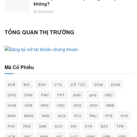
không?
29/03/2022
TỔNG QUAN THỊ TRƯỜNG
Mã Cổ Phiếu
ACB
BID
BVH
CTG
CỔ TỨC
DCM
DGW
DHG
DPM
FMC
FPT
GAS
gmd
HBC
HCM
HDB
HPG
HSC
HSG
KDH
MBB
MSN
MWG
NKG
NLG
PLX
PNJ
PTB
PVD
PVS
REE
SAB
SCS
SSI
STK
SZC
TPB
VCB
VHC
VHM
VIC
VJC
VNM
VPB
VRE