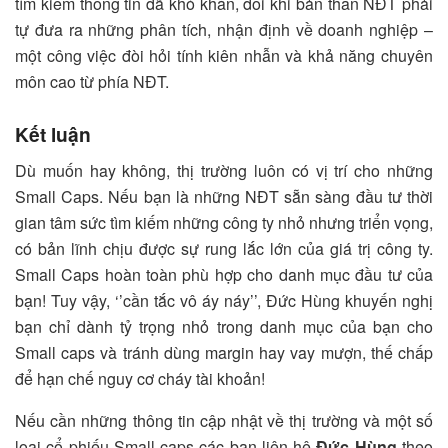
tìm kiếm thông tin đã khó khăn, đôi khi bản thân NĐT phải
tự đưa ra những phân tích, nhận định về doanh nghiệp –
một công việc đòi hỏi tính kiên nhẫn và khả năng chuyên
môn cao từ phía NĐT.
Kết luận
Dù muốn hay không, thị trường luôn có vị trí cho những
Small Caps. Nếu bạn là những NĐT sẵn sàng đầu tư thời
gian tâm sức tìm kiếm những công ty nhỏ nhưng triển vọng,
có bản lĩnh chịu được sự rung lắc lớn của giá trị công ty.
Small Caps hoàn toàn phù hợp cho danh mục đầu tư của
bạn! Tuy vậy, ‘’cần tắc vô áy náy’’, Đức Hùng khuyến nghị
bạn chỉ dành tỷ trọng nhỏ trong danh mục của bạn cho
Small caps và tránh dùng margin hay vay mượn, thế chấp
để hạn chế nguy cơ cháy tài khoản!
Nếu cần những thông tin cập nhật về thị trường và một số
loại cổ phiếu Small caps các bạn liên hệ
Đức Hùng
theo