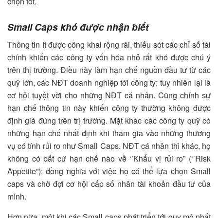
chọn tốt.
Small Caps khó được nhận biết
Thông tin ít được công khai rộng rãi, thiếu sót các chỉ số tài
chính khiến các công ty vốn hóa nhỏ rất khó được chú ý
trên thị trường. Điều này làm hạn chế nguồn đầu tư từ các
quỹ lớn, các NĐT doanh nghiệp tới công ty; tuy nhiên lại là
cơ hội tuyệt vời cho những NĐT cá nhân. Cũng chính sự
hạn chế thông tin này khiến công ty thường không được
định giá đúng trên trị trường. Mặt khác các công ty quỹ có
những hạn chế nhất định khi tham gia vào những thương
vụ có tính rủi ro như Small Caps. NĐT cá nhân thì khác, họ
không có bất cứ hạn chế nào về ‘’Khẩu vị rủi ro” (‘’Risk
Appetite”); đồng nghĩa với việc họ có thể lựa chọn Small
caps và chờ đợi cơ hội cấp số nhân tài khoản đầu tư của
mình.
Hơn nữa, một khi các Small caps phát triển tới quy mô nhất