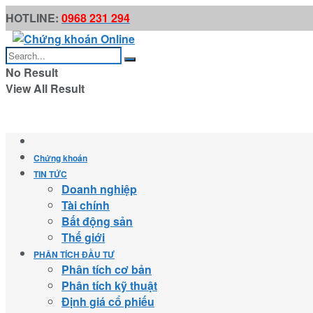
HOTLINE:
0968 231 294
No Result
View All Result
Chứng khoán
TIN TỨC
Doanh nghiệp
Tài chính
Bất động sản
Thế giới
PHÂN TÍCH ĐẦU TƯ
Phân tích cơ bản
Phân tích kỹ thuật
Định giá cổ phiếu