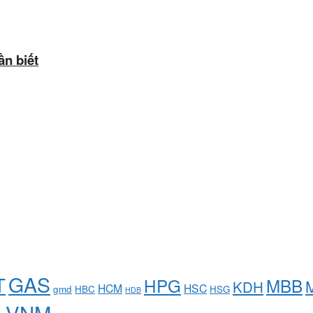
n biết
GAS
T
HPG
MBB
KDH
HCM
HSC
gmd
HBC
HSG
HDB
VNM