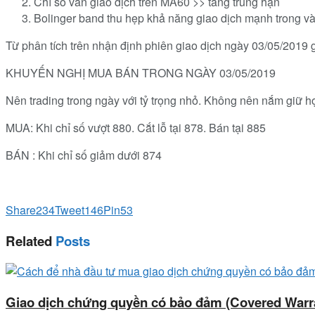
Chỉ số vẫn giao dịch trên MA60 >> tăng trung hạn
Bolinger band thu hẹp khả năng giao dịch mạnh trong vài
Từ phân tích trên nhận định phiên giao dịch ngày 03/05/2019 
KHUYẾN NGHỊ MUA BÁN TRONG NGÀY 03/05/2019
Nên trading trong ngày với tỷ trọng nhỏ. Không nên nắm giữ 
MUA: Khi chỉ số vượt 880. Cắt lỗ tại 878. Bán tại 885
BÁN : Khi chỉ số giảm dưới 874
Share
234
Tweet
146
Pin
53
Related
Posts
Giao dịch chứng quyền có bảo đảm (Covered Warr