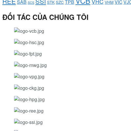
VCB
REE
SSI
VHC
SAB
TPB
VIC
VJ
STK
SZC
VHM
SCS
ĐỐI TÁC CỦA CHÚNG TÔI