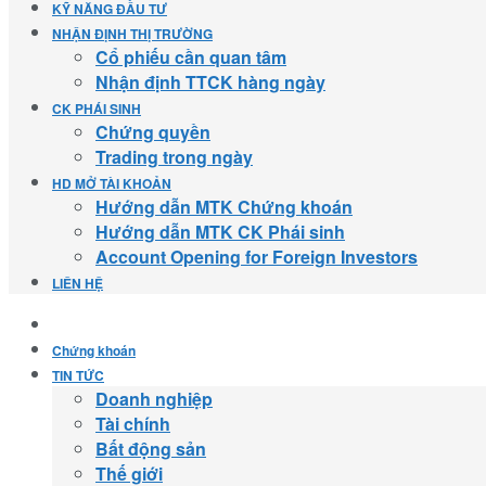
KỸ NĂNG ĐẦU TƯ
NHẬN ĐỊNH THỊ TRƯỜNG
Cổ phiếu cần quan tâm
Nhận định TTCK hàng ngày
CK PHÁI SINH
Chứng quyền
Trading trong ngày
HD MỞ TÀI KHOẢN
Hướng dẫn MTK Chứng khoán
Hướng dẫn MTK CK Phái sinh
Account Opening for Foreign Investors
LIÊN HỆ
Chứng khoán
TIN TỨC
Doanh nghiệp
Tài chính
Bất động sản
Thế giới