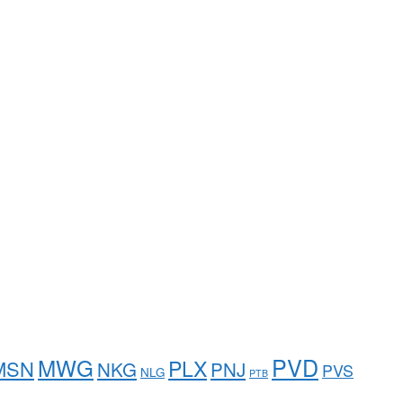
PVD
MWG
PLX
MSN
NKG
PNJ
PVS
NLG
PTB