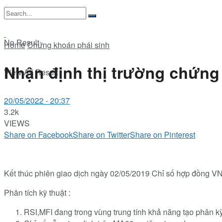
No Result
Home
Chứng khoán phái sinh
Nhận định thị trường chứng
View All Result
20/05/2022 - 20:37
3.2k
VIEWS
Share on Facebook
Share on Twitter
Share on Pinterest
Kết thúc phiên giao dịch ngày 02/05/2019 Chỉ số hợp đồng VN
Phân tích kỹ thuật :
RSI,MFI đang trong vùng trung tính khả năng tạo phân k