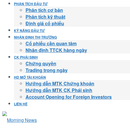
PHÂN TÍCH ĐẦU TƯ
Phân tích cơ bản
Phân tích kỹ thuật
Định giá cổ phiếu
KỸ NĂNG ĐẦU TƯ
NHẬN ĐỊNH THỊ TRƯỜNG
Cổ phiếu cần quan tâm
Nhận định TTCK hàng ngày
CK PHÁI SINH
Chứng quyền
Trading trong ngày
HD MỞ TÀI KHOẢN
Hướng dẫn MTK Chứng khoán
Hướng dẫn MTK CK Phái sinh
Account Opening for Foreign Investors
LIÊN HỆ