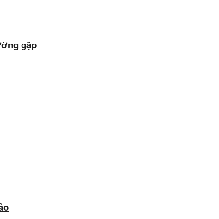
hường gặp
ảo