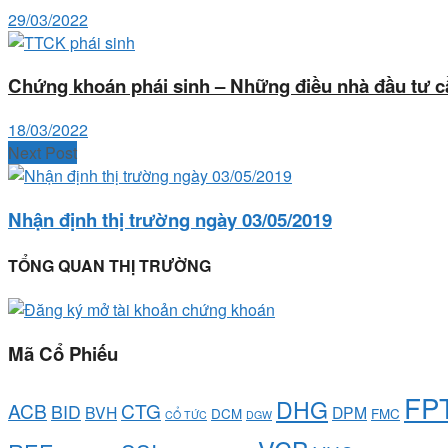
29/03/2022
Chứng khoán phái sinh – Những điều nhà đầu tư cầ
18/03/2022
Next Post
Nhận định thị trường ngày 03/05/2019
TỔNG QUAN THỊ TRƯỜNG
Mã Cổ Phiếu
FP
DHG
ACB
CTG
BID
BVH
DPM
DCM
FMC
CỔ TỨC
DGW