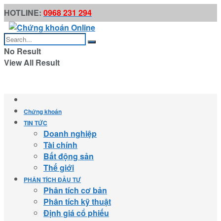
HOTLINE:
0968 231 294
No Result
View All Result
Chứng khoán
TIN TỨC
Doanh nghiệp
Tài chính
Bất động sản
Thế giới
PHÂN TÍCH ĐẦU TƯ
Phân tích cơ bản
Phân tích kỹ thuật
Định giá cổ phiếu