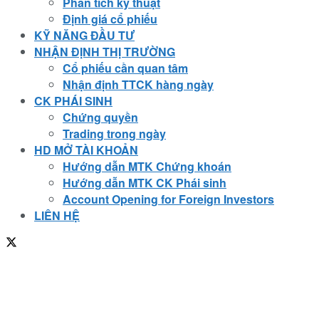
Phân tích kỹ thuật
Định giá cổ phiếu
KỸ NĂNG ĐẦU TƯ
NHẬN ĐỊNH THỊ TRƯỜNG
Cổ phiếu cần quan tâm
Nhận định TTCK hàng ngày
CK PHÁI SINH
Chứng quyền
Trading trong ngày
HD MỞ TÀI KHOẢN
Hướng dẫn MTK Chứng khoán
Hướng dẫn MTK CK Phái sinh
Account Opening for Foreign Investors
LIÊN HỆ