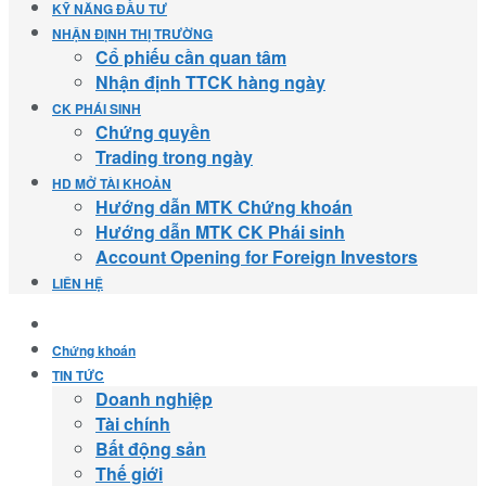
KỸ NĂNG ĐẦU TƯ
NHẬN ĐỊNH THỊ TRƯỜNG
Cổ phiếu cần quan tâm
Nhận định TTCK hàng ngày
CK PHÁI SINH
Chứng quyền
Trading trong ngày
HD MỞ TÀI KHOẢN
Hướng dẫn MTK Chứng khoán
Hướng dẫn MTK CK Phái sinh
Account Opening for Foreign Investors
LIÊN HỆ
Chứng khoán
TIN TỨC
Doanh nghiệp
Tài chính
Bất động sản
Thế giới