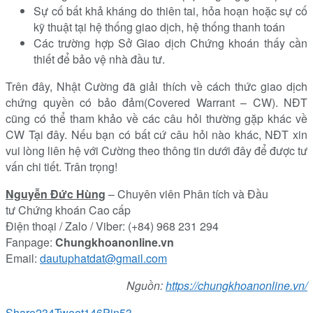
Sự cố bất khả kháng do thiên tai, hỏa hoạn hoặc sự cố
kỹ thuật tại hệ thống giao dịch, hệ thống thanh toán
Các trường hợp Sở Giao dịch Chứng khoán thấy cần
thiết để bảo vệ nhà đầu tư.
Trên đây, Nhật Cường đã giải thích về cách thức giao dịch
chứng quyền có bảo đảm(Covered Warrant – CW). NĐT
cũng có thể tham khảo về các câu hỏi thường gặp khác về
CW Tại đây. Nếu bạn có bất cứ câu hỏi nào khác, NĐT xin
vui lòng liên hệ với Cường theo thông tin dưới đây để được tư
vấn chi tiết. Trân trọng!
Nguyễn Đức Hùng
– Chuyên viên Phân tích và Đầu
tư Chứng khoán Cao cấp
Điện thoại / Zalo
/
Viber: (+84) 968 231 294
Fanpage:
Chungkhoanonline.vn
Email:
dautuphatdat@gmail.com
Nguồn:
https://chungkhoanonline.vn/
Share
234
Tweet
146
Pin
53