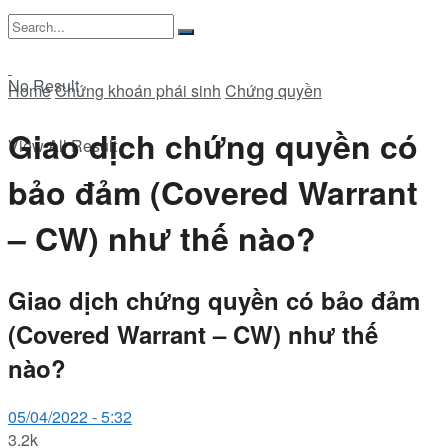
No Result
Home
Chứng khoán phái sinh
Chứng quyền
Giao dịch chứng quyền có
View All Result
bảo đảm (Covered Warrant
– CW) như thế nào?
Giao dịch chứng quyền có bảo đảm
(Covered Warrant – CW) như thế
nào?
05/04/2022 - 5:32
3.2k