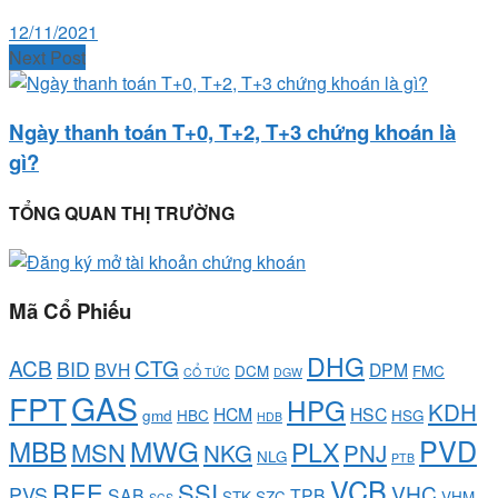
12/11/2021
Next Post
Ngày thanh toán T+0, T+2, T+3 chứng khoán là
gì?
TỔNG QUAN THỊ TRƯỜNG
Mã Cổ Phiếu
DHG
ACB
CTG
BID
BVH
DPM
DCM
FMC
CỔ TỨC
DGW
GAS
FPT
HPG
KDH
HCM
HSC
gmd
HBC
HSG
HDB
PVD
MBB
MWG
PLX
MSN
NKG
PNJ
NLG
PTB
VCB
REE
SSI
VHC
PVS
SAB
TPB
STK
SZC
VHM
SCS