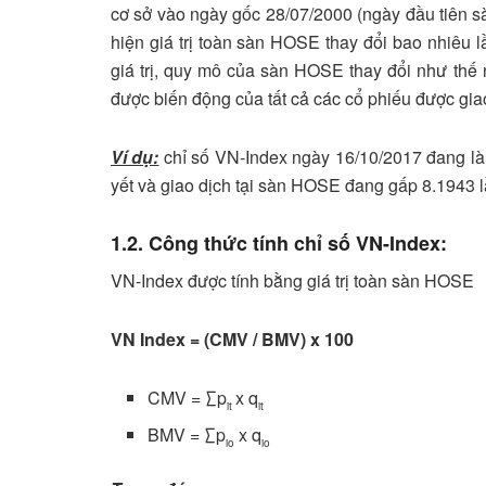
cơ sở vào ngày gốc 28/07/2000 (ngày đầu tiên s
hiện giá trị toàn sàn HOSE thay đổi bao nhiêu l
giá trị, quy mô của sàn HOSE thay đổi như thế
được biến động của tất cả các cổ phiếu được gi
Ví dụ:
chỉ số VN-Index ngày 16/10/2017 đang là 8
yết và giao dịch tại sàn HOSE đang gấp 8.1943 lần
1.2.
Công thức tính chỉ số VN-Index:
VN-Index được tính bằng giá trị toàn sàn HOSE
VN Index = (CMV / BMV) x 100
CMV = ∑p
x q
it
it
BMV = ∑p
x q
io
io