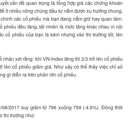
quyết vấn đề quan trọng là tổng hợp giá các chứng khoán
, để ít nhiều công chúng đầu tư nắm được xu hướng chung,
 chính các cổ phiếu mà bạn đang nắm giữ hay quan tâm.
cổ phiếu đều tăng, tất nhiên là mức tăng khác nhau vì nội
ù cổ phiếu của bạn là kém nhưng vào thị trường tốt, lên
 nhận xét rằng: khi VN-Index tăng thì 2/3 trở lên cổ phiếu
rở lên cổ phiếu giảm giá. Như vậy có thể thấy việc chỉ số
g gì diễn ra trên phần lớn cổ phiếu.
3/08/2017 suy giảm từ 796 xuống 759 (-4.6%). Đồng thời
o thị trường như: