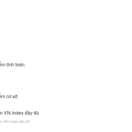
m tính toán.
iểm cơ sở.
in VN-Index đầy đủ