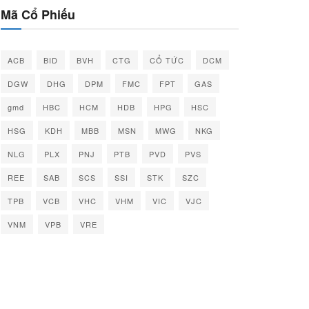
Mã Cổ Phiếu
ACB
BID
BVH
CTG
CỔ TỨC
DCM
DGW
DHG
DPM
FMC
FPT
GAS
gmd
HBC
HCM
HDB
HPG
HSC
HSG
KDH
MBB
MSN
MWG
NKG
NLG
PLX
PNJ
PTB
PVD
PVS
REE
SAB
SCS
SSI
STK
SZC
TPB
VCB
VHC
VHM
VIC
VJC
VNM
VPB
VRE