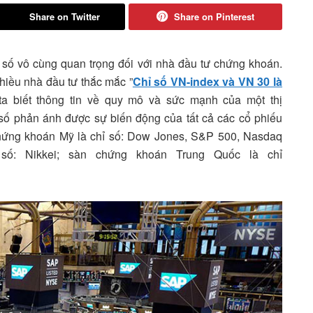
Share on Twitter
Share on Pinterest
 số vô cùng quan trọng đối với nhà đầu tư chứng khoán.
nhiều nhà đầu tư thắc mắc ”
Chỉ số VN-index và VN 30 là
ta biết thông tin về quy mô và sức mạnh của một thị
số phản ánh được sự biến động của tất cả các cổ phiếu
chứng khoán Mỹ là chỉ số: Dow Jones, S&P 500, Nasdaq
số:
Nikkei; sàn chứng khoán Trung Quốc là chỉ