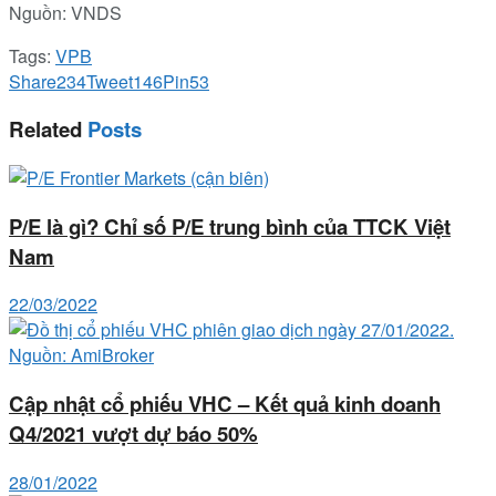
Nguồn: VNDS
Tags:
VPB
Share
234
Tweet
146
Pin
53
Related
Posts
P/E là gì? Chỉ số P/E trung bình của TTCK Việt
Nam
22/03/2022
Cập nhật cổ phiếu VHC – Kết quả kinh doanh
Q4/2021 vượt dự báo 50%
28/01/2022