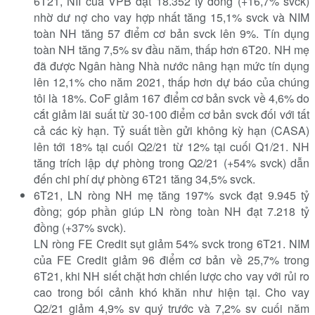
6T21, NII của VPB đạt 18.352 tỷ đồng (+16,7% svck)
nhờ dư nợ cho vay hợp nhất tăng 15,1% svck và NIM
toàn NH tăng 57 điểm cơ bản svck lên 9%. Tín dụng
toàn NH tăng 7,5% sv đầu năm, thấp hơn 6T20. NH mẹ
đã được Ngân hàng Nhà nước nâng hạn mức tín dụng
lên 12,1% cho năm 2021, thấp hơn dự báo của chúng
tôi là 18%. CoF giảm 167 điểm cơ bản svck về 4,6% do
cắt giảm lãi suất từ 30-100 điểm cơ bản svck đối với tất
cả các kỳ hạn. Tỷ suất tiền gửi không kỳ hạn (CASA)
lên tới 18% tại cuối Q2/21 từ 12% tại cuối Q1/21. NH
tăng trích lập dự phòng trong Q2/21 (+54% svck) dẫn
đến chi phí dự phòng 6T21 tăng 34,5% svck.
6T21, LN ròng NH mẹ tăng 197% svck đạt 9.945 tỷ
đồng; góp phần giúp LN ròng toàn NH đạt 7.218 tỷ
đồng (+37% svck).
LN ròng FE Credit sụt giảm 54% svck trong 6T21. NIM
của FE Credit giảm 96 điểm cơ bản về 25,7% trong
6T21, khi NH siết chặt hơn chiến lược cho vay với rủi ro
cao trong bối cảnh khó khăn như hiện tại. Cho vay
Q2/21 giảm 4,9% sv quý trước và 7,2% sv cuối năm