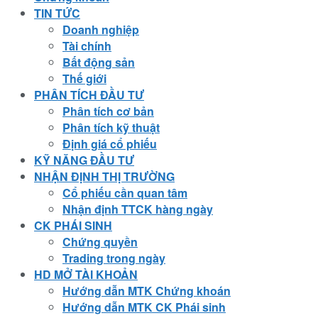
TIN TỨC
Doanh nghiệp
Tài chính
Bất động sản
Thế giới
PHÂN TÍCH ĐẦU TƯ
Phân tích cơ bản
Phân tích kỹ thuật
Định giá cổ phiếu
KỸ NĂNG ĐẦU TƯ
NHẬN ĐỊNH THỊ TRƯỜNG
Cổ phiếu cần quan tâm
Nhận định TTCK hàng ngày
CK PHÁI SINH
Chứng quyền
Trading trong ngày
HD MỞ TÀI KHOẢN
Hướng dẫn MTK Chứng khoán
Hướng dẫn MTK CK Phái sinh