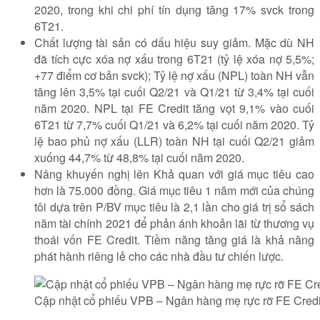
2020, trong khi chi phí tín dụng tăng 17% svck trong
6T21.
Chất lượng tài sản có dấu hiệu suy giảm. Mặc dù NH
đã tích cực xóa nợ xấu trong 6T21 (tỷ lệ xóa nợ 5,5%;
+77 điểm cơ bản svck); Tỷ lệ nợ xấu (NPL) toàn NH vẫn
tăng lên 3,5% tại cuối Q2/21 và Q1/21 từ 3,4% tại cuối
năm 2020. NPL tại FE Credit tăng vọt 9,1% vào cuối
6T21 từ 7,7% cuối Q1/21 và 6,2% tại cuối năm 2020. Tỷ
lệ bao phủ nợ xấu (LLR) toàn NH tại cuối Q2/21 giảm
xuống 44,7% từ 48,8% tại cuối năm 2020.
Nâng khuyến nghị lên Khả quan với giá mục tiêu cao
hơn là 75.000 đồng. Giá mục tiêu 1 năm mới của chúng
tôi dựa trên P/BV mục tiêu là 2,1 lần cho giá trị sổ sách
năm tài chính 2021 để phản ánh khoản lãi từ thương vụ
thoái vốn FE Credit. Tiềm năng tăng giá là khả năng
phát hành riêng lẻ cho các nhà đầu tư chiến lược.
Cập nhật cổ phiếu VPB – Ngân hàng mẹ rực rỡ FE Cred