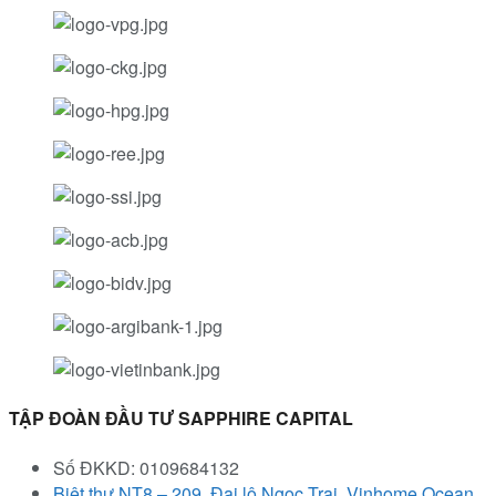
TẬP ĐOÀN ĐẦU TƯ SAPPHIRE CAPITAL
Số ĐKKD: 0109684132
Biệt thự NT8 – 209, Đại lộ Ngọc Trai, Vinhome Ocean