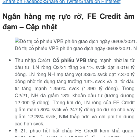
Share on Facebook
Share on Twitter
Share on Pinterest
Ngân hàng mẹ rực rỡ, FE Credit ảm
đạm – Cập nhật
Đồ thị cổ phiếu VPB phiên giao dịch ngày 06/08/2021. 
Thu nhập Q2/21
Cổ phiếu VPB
tăng mạnh nhờ lãi từ
đầu tư. LN ròng Q2/21 tăng 36,1% svck đạt 4.016 tỷ
đồng. LN ròng NH mẹ tăng vọt 335% svck đạt 7.370 tỷ
đồng nhờ tín dụng tăng trưởng 13% svck và lãi từ đầu
tư tăng mạnh 1.350% svck (1.390 tỷ đồng). Trong
Q2/21, NH đã giảm 18% khoản đầu tư (tương đương
12.000 tỷ đồng). Trong khi đó, LN ròng của FE Credit
giảm mạnh 80% svck về 247 tỷ đồng do dư nợ cho vay
giảm 12,28% svck, NIM thấp hơn và chi phí tín dụng
cao hơn svck.
6T21: phục hồi bất chấp FE Credit kém khả quan.