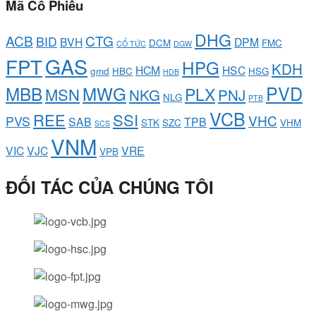
Mã Cổ Phiếu
DHG
ACB
CTG
BID
BVH
DPM
DCM
FMC
CỔ TỨC
DGW
GAS
FPT
HPG
KDH
HCM
HSC
gmd
HBC
HSG
HDB
PVD
MBB
MWG
PLX
MSN
NKG
PNJ
NLG
PTB
VCB
REE
SSI
VHC
PVS
SAB
TPB
STK
SZC
VHM
SCS
VNM
VIC
VJC
VRE
VPB
ĐỐI TÁC CỦA CHÚNG TÔI