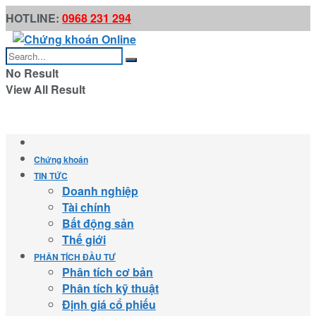
HOTLINE:
0968 231 294
No Result
View All Result
Chứng khoán
TIN TỨC
Doanh nghiệp
Tài chính
Bất động sản
Thế giới
PHÂN TÍCH ĐẦU TƯ
Phân tích cơ bản
Phân tích kỹ thuật
Định giá cổ phiếu