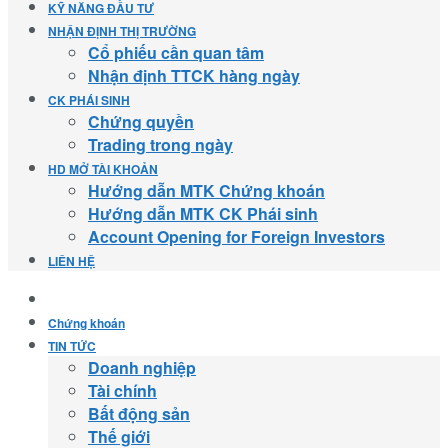
KỸ NĂNG ĐẦU TƯ
NHẬN ĐỊNH THỊ TRƯỜNG
Cổ phiếu cần quan tâm
Nhận định TTCK hàng ngày
CK PHÁI SINH
Chứng quyền
Trading trong ngày
HD MỞ TÀI KHOẢN
Hướng dẫn MTK Chứng khoán
Hướng dẫn MTK CK Phái sinh
Account Opening for Foreign Investors
LIÊN HỆ
Chứng khoán
TIN TỨC
Doanh nghiệp
Tài chính
Bất động sản
Thế giới