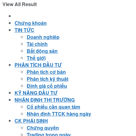
View All Result
Chứng khoán
TIN TỨC
Doanh nghiệp
Tài chính
Bất động sản
Thế giới
PHÂN TÍCH ĐẦU TƯ
Phân tích cơ bản
Phân tích kỹ thuật
Định giá cổ phiếu
KỸ NĂNG ĐẦU TƯ
NHẬN ĐỊNH THỊ TRƯỜNG
Cổ phiếu cần quan tâm
Nhận định TTCK hàng ngày
CK PHÁI SINH
Chứng quyền
Trading trong ngày