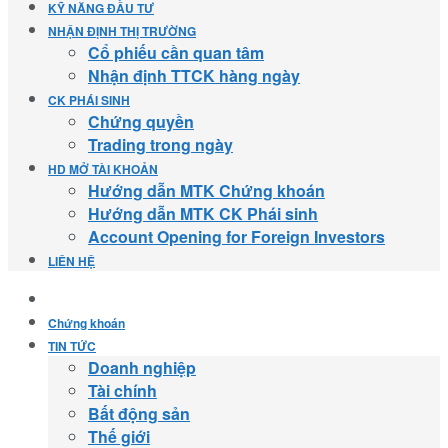
KỸ NĂNG ĐẦU TƯ
NHẬN ĐỊNH THỊ TRƯỜNG
Cổ phiếu cần quan tâm
Nhận định TTCK hàng ngày
CK PHÁI SINH
Chứng quyền
Trading trong ngày
HD MỞ TÀI KHOẢN
Hướng dẫn MTK Chứng khoán
Hướng dẫn MTK CK Phái sinh
Account Opening for Foreign Investors
LIÊN HỆ
Chứng khoán
TIN TỨC
Doanh nghiệp
Tài chính
Bất động sản
Thế giới