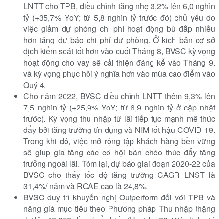
LNTT cho TPB, điều chỉnh tăng nhẹ 3,2% lên 6,0 nghìn
tỷ (+35,7% YoY; từ 5,8 nghìn tỷ trước đó) chủ yếu do
việc giảm dự phóng chi phí hoạt động bù đắp nhiều
hơn tăng dự báo chi phí dự phòng. Ở kịch bản cơ sở
dịch kiểm soát tốt hơn vào cuối Tháng 8, BVSC kỳ vọng
hoạt động cho vay sẽ cải thiện đáng kể vào Tháng 9,
và kỳ vọng phục hồi ý nghĩa hơn vào mùa cao điểm vào
Quý 4.
Cho năm 2022, BVSC điều chỉnh LNTT thêm 9,3% lên
7,5 nghìn tỷ (+25,9% YoY; từ 6,9 nghìn tỷ ở cập nhật
trước). Kỳ vọng thu nhập từ lãi tiếp tục mạnh mẽ thúc
đẩy bởi tăng trưởng tín dụng và NIM tốt hậu COVID-19.
Trong khi đó, việc mở rộng tập khách hàng bền vững
sẽ giúp gia tăng các cơ hội bán chéo thúc đẩy tăng
trưởng ngoài lãi. Tóm lại, dự báo giai đoạn 2020-22 của
BVSC cho thấy tốc độ tăng trưởng CAGR LNST là
31,4%/ năm và ROAE cao là 24,8%.
BVSC duy trì khuyến nghị Outperform đối với TPB và
nâng giá mục tiêu theo Phương pháp Thu nhập thặng