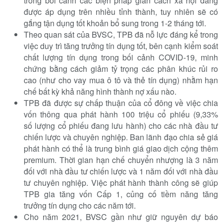
trong bối cảnh các biện pháp giãn cách xã hội đang
được áp dụng trên nhiều tỉnh thành, tuy nhiên sẽ có
gắng tận dụng tốt khoản bổ sung trong 1-2 tháng tới.
Theo quan sát của BVSC, TPB đã nỗ lực đáng kể trong
việc duy trì tăng trưởng tín dụng tốt, bên cạnh kiểm soát
chất lượng tín dụng trong bối cảnh COVID-19, minh
chứng bằng cách giảm tỷ trọng các phân khúc rủi ro
cao (như cho vay mua ô tô và thẻ tín dụng) nhằm hạn
chế bất kỳ khả năng hình thành nợ xấu nào.
TPB đã được sự chấp thuận của cổ đông về việc chia
vốn thông qua phát hành 100 triệu cổ phiếu (9,33%
số lượng cổ phiếu đang lưu hành) cho các nhà đầu tư
chiến lược và chuyên nghiệp. Ban lãnh đạo chia sẻ giá
phát hành có thể là trung bình giá giao dịch cộng thêm
premium. Thời gian hạn chế chuyển nhượng là 3 năm
đối với nhà đầu tư chiến lược và 1 năm đối với nhà đầu
tư chuyên nghiệp. Việc phát hành thành công sẽ giúp
TPB gia tăng vốn Cấp 1, củng cố tiềm năng tăng
trưởng tín dụng cho các năm tới.
Cho năm 2021, BVSC gần như giữ nguyên dự báo