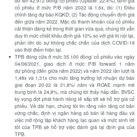
dư lên 42.972 đồng/ cổ phiếu (Upside: 22,4%), định giá
cổ phiếu ở mức P/B năm 2022 là 1,6x, do: (1) Điều
chỉnh tăng dự báo KQKD; (2) Tác động chuyển định giá
đến giữa năm 2022. Mặc dù thanh khoản của cổ phiếu
cải thiện đáng kể trong thời gian vừa qua, chúng tôi vẫn
duy trì mức chiết khấu định giá 10% so với giá trị nội tại,
phần lớn do sự không chắc chắn của dịch COVID-19
vào thời điểm hiện tại.
TPB đóng cửa ở mức 35.100 đồng/ cổ phiếu vào ngày
04/08/2021, giao dịch ở mức P/B forward 1 năm
dự phóng (đến giữa năm 2022) và năm 2022 lần lượt là
1,48x và 1,31x cho mức tăng trưởng lợi nhuận dự báo
giai đoạn 20-22 là 31,8%/ năm và ROAE mạnh mẽ
trung bình là 24,8%, mà chúng tôi thấy hấp dẫn. BVSC
kỳ vọng đợt phát hành riêng lẻ sắp tới sẽ hỗ trợ giá cổ
phiếu. Về dài hạn, chúng tôi tin rằng nền tảng cơ bản
vững chắc, định vị ngân hàng số bán lẻ hàng đầu và
việc mở rộng tập khách hàng lạc quan và mức sinh lời
tốt của TPB sẽ hỗ trợ việc đánh giá lại định giá của
TPB.