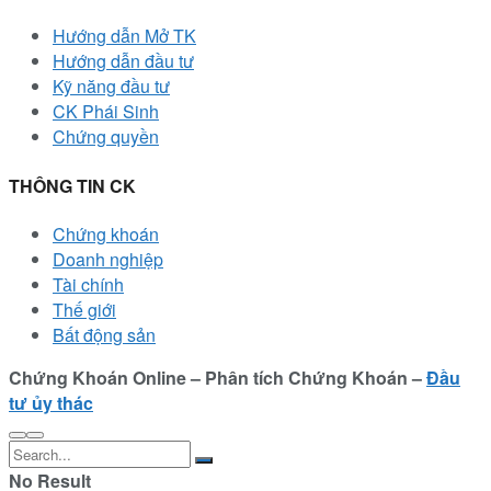
Hướng dẫn Mở TK
Hướng dẫn đầu tư
Kỹ năng đầu tư
CK Phái Sinh
Chứng quyền
THÔNG TIN CK
Chứng khoán
Doanh nghiệp
Tài chính
Thế giới
Bất động sản
Chứng Khoán Online – Phân tích Chứng Khoán –
Đầu
tư ủy thác
No Result