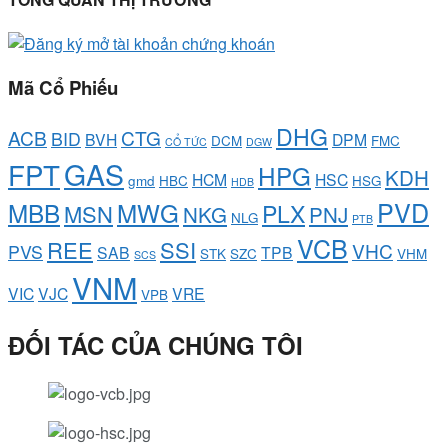
Mã Cổ Phiếu
DHG
ACB
CTG
BID
BVH
DPM
DCM
FMC
CỔ TỨC
DGW
GAS
FPT
HPG
KDH
HCM
HSC
gmd
HBC
HSG
HDB
PVD
MBB
MWG
PLX
MSN
NKG
PNJ
NLG
PTB
VCB
REE
SSI
VHC
PVS
SAB
TPB
STK
SZC
VHM
SCS
VNM
VIC
VJC
VRE
VPB
ĐỐI TÁC CỦA CHÚNG TÔI