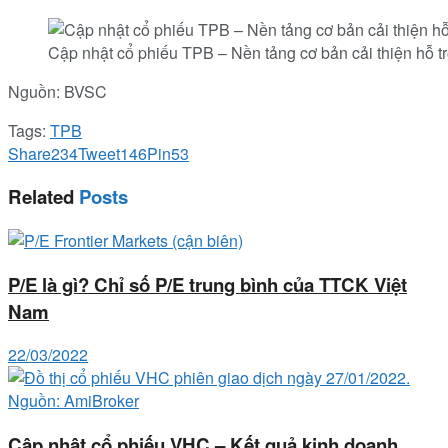
Cập nhật cổ phiếu TPB – Nền tảng cơ bản cải thiện hỗ t
Nguồn: BVSC
Tags:
TPB
Share
234
Tweet
146
Pin
53
Related
Posts
P/E là gì? Chỉ số P/E trung bình của TTCK Việt
Nam
22/03/2022
Cập nhật cổ phiếu VHC – Kết quả kinh doanh