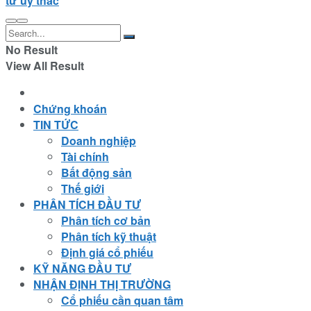
tư ủy thác
No Result
View All Result
Chứng khoán
TIN TỨC
Doanh nghiệp
Tài chính
Bất động sản
Thế giới
PHÂN TÍCH ĐẦU TƯ
Phân tích cơ bản
Phân tích kỹ thuật
Định giá cổ phiếu
KỸ NĂNG ĐẦU TƯ
NHẬN ĐỊNH THỊ TRƯỜNG
Cổ phiếu cần quan tâm