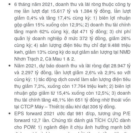
6 tháng năm 2021, doanh thu và lãi ròng thuộc công ty
mẹ lần lượt đạt 15.617 tỷ và 1.384 tỷ đồng, lần lượt
giảm 0,4% và tăng 17,4% cùng kỳ: 1) biên lợi nhuận
gộp giảm 15% xuống còn 12,9%; 2) doanh thu tài chính
tăng mạnh 62% cùng kỳ, đạt 471 tỷ đồng; 3) chi phí
quản lý doanh nghiệp ở mức 372 tỷ đồng, giảm 26%
cùng kỳ; 4) sản lượng điện tiêu thụ chỉ đạt 9.488 triệu
kwh, giảm 13% cùng kỳ do sụt giảm sản lượng tại NMĐ
Nhơn Trạch 2, Cà Mau 1 & 2.
Năm 2021, dự báo doanh thu và lãi ròng đạt 28.947 tỷ
và 2.297 tỷ đồng, lần lượt giảm 2,6% và 2,9% so với
cùng kỳ: 1) tác động dịch covid làm sản lượng điện tiêu
thụ giảm 7,3%, xuống còn 17.764 triệu kwh; 2) biên lợi
nhuận gộp giảm từ 15,4% xuống còn 12,5%; 3) doanh
thu tài chính tăng 48,1% lên 651 tỷ đồng nhờ thoái vốn
tại CTCP Máy – Thiết bị dầu khí đạt 306 tỷ đồng.
EPS forward 2021 ước đạt 981 đ/cp, tương ứng P/E
forward 12,7 lần. Chúng tôi đánh giá TÍCH CỰC dành
cho POW: 1) ngành điện ít chịu ảnh hưởng mạnh bởi