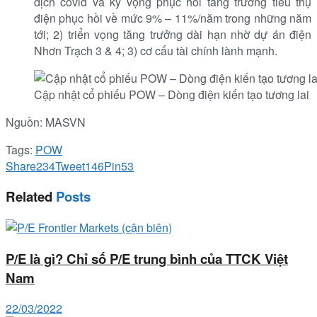
dịch covid và kỳ vọng phục hồi tăng trưởng tiêu thụ
điện phục hồi về mức 9% – 11%/năm trong những năm
tới; 2) triển vọng tăng trưởng dài hạn nhờ dự án điện
Nhơn Trạch 3 & 4; 3) cơ cấu tài chính lành mạnh.
Cập nhật cổ phiếu POW – Dòng điện kiến tạo tương lai
Nguồn: MASVN
Tags:
POW
Share
234
Tweet
146
Pin
53
Related
Posts
P/E là gì? Chỉ số P/E trung bình của TTCK Việt
Nam
22/03/2022