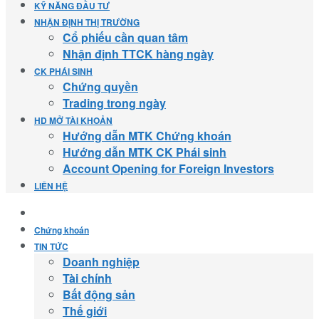
KỸ NĂNG ĐẦU TƯ
NHẬN ĐỊNH THỊ TRƯỜNG
Cổ phiếu cần quan tâm
Nhận định TTCK hàng ngày
CK PHÁI SINH
Chứng quyền
Trading trong ngày
HD MỞ TÀI KHOẢN
Hướng dẫn MTK Chứng khoán
Hướng dẫn MTK CK Phái sinh
Account Opening for Foreign Investors
LIÊN HỆ
Chứng khoán
TIN TỨC
Doanh nghiệp
Tài chính
Bất động sản
Thế giới