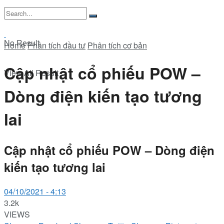
No Result
Home
Phân tích đầu tư
Phân tích cơ bản
Cập nhật cổ phiếu POW –
View All Result
Dòng điện kiến tạo tương
lai
Cập nhật cổ phiếu POW – Dòng điện
kiến tạo tương lai
04/10/2021 - 4:13
3.2k
VIEWS