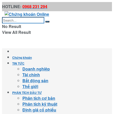
HOTLINE:
0968 231 294
No Result
View All Result
Chứng khoán
TIN TỨC
Doanh nghiệp
Tài chính
Bất động sản
Thế giới
PHÂN TÍCH ĐẦU TƯ
Phân tích cơ bản
Phân tích kỹ thuật
Định giá cổ phiếu