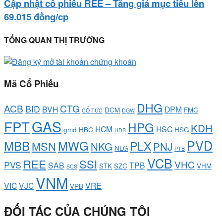
Cập nhật cổ phiếu REE – Tăng giá mục tiêu lên
69.015 đồng/cp
TỔNG QUAN THỊ TRƯỜNG
Mã Cổ Phiếu
DHG
ACB
CTG
BID
BVH
DPM
DCM
FMC
CỔ TỨC
DGW
GAS
FPT
HPG
KDH
HCM
HSC
gmd
HBC
HSG
HDB
PVD
MBB
MWG
PLX
MSN
NKG
PNJ
NLG
PTB
VCB
REE
SSI
VHC
PVS
SAB
TPB
STK
SZC
VHM
SCS
VNM
VIC
VJC
VRE
VPB
ĐỐI TÁC CỦA CHÚNG TÔI