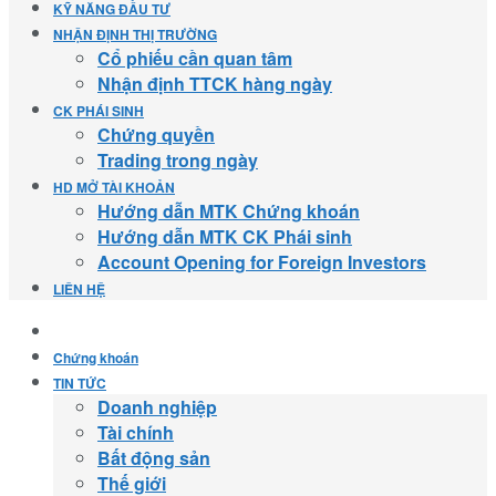
KỸ NĂNG ĐẦU TƯ
NHẬN ĐỊNH THỊ TRƯỜNG
Cổ phiếu cần quan tâm
Nhận định TTCK hàng ngày
CK PHÁI SINH
Chứng quyền
Trading trong ngày
HD MỞ TÀI KHOẢN
Hướng dẫn MTK Chứng khoán
Hướng dẫn MTK CK Phái sinh
Account Opening for Foreign Investors
LIÊN HỆ
Chứng khoán
TIN TỨC
Doanh nghiệp
Tài chính
Bất động sản
Thế giới