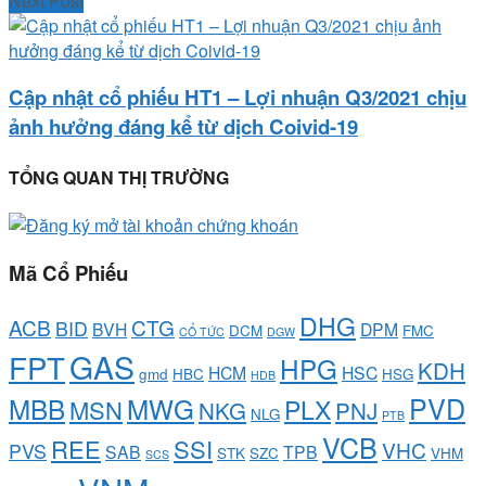
Next Post
Cập nhật cổ phiếu HT1 – Lợi nhuận Q3/2021 chịu
ảnh hưởng đáng kể từ dịch Coivid-19
TỔNG QUAN THỊ TRƯỜNG
Mã Cổ Phiếu
DHG
ACB
CTG
BID
BVH
DPM
DCM
FMC
CỔ TỨC
DGW
GAS
FPT
HPG
KDH
HCM
HSC
gmd
HBC
HSG
HDB
PVD
MBB
MWG
PLX
MSN
NKG
PNJ
NLG
PTB
VCB
REE
SSI
VHC
PVS
SAB
TPB
STK
SZC
VHM
SCS