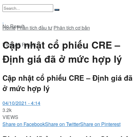
No Result
Home
Phân tích đầu tư
Phân tích cơ bản
Cập nhật cổ phiếu CRE –
View All Result
Định giá đã ở mức hợp lý
Cập nhật cổ phiếu CRE – Định giá đã
ở mức hợp lý
04/10/2021 - 4:14
3.2k
VIEWS
Share on Facebook
Share on Twitter
Share on Pinterest