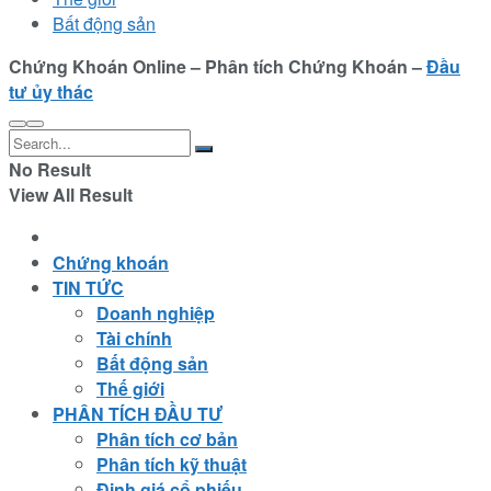
Bất động sản
Chứng Khoán Online – Phân tích Chứng Khoán –
Đầu
tư ủy thác
No Result
View All Result
Chứng khoán
TIN TỨC
Doanh nghiệp
Tài chính
Bất động sản
Thế giới
PHÂN TÍCH ĐẦU TƯ
Phân tích cơ bản
Phân tích kỹ thuật
Định giá cổ phiếu