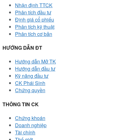
Nhận định TTCK
Phân tích đầu tư
Định giá cổ phiếu
Phân tích kỹ thuật
Phân tích cơ bản
HƯỚNG DẪN ĐT
Hướng dẫn Mở TK
Hướng dẫn đầu tư
Kỹ năng đầu tư
CK Phái Sinh
Chứng quyền
THÔNG TIN CK
Chứng khoán
Doanh nghiệp
Tài chính
Thế giới