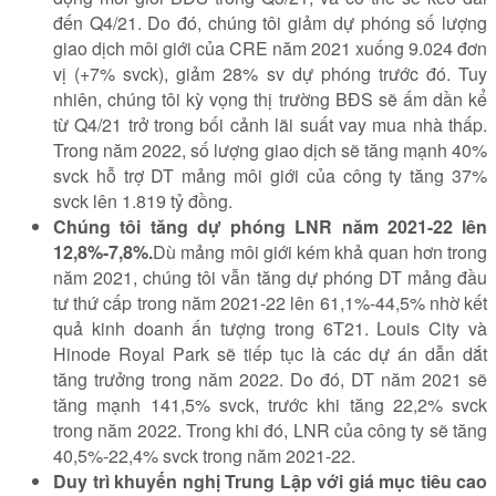
đến Q4/21. Do đó, chúng tôi giảm dự phóng số lượng
giao dịch môi giới của CRE năm 2021 xuống 9.024 đơn
vị (+7% svck), giảm 28% sv dự phóng trước đó. Tuy
nhiên, chúng tôi kỳ vọng thị trường BĐS sẽ ấm dần kể
từ Q4/21 trở trong bối cảnh lãi suất vay mua nhà thấp.
Trong năm 2022, số lượng giao dịch sẽ tăng mạnh 40%
svck hỗ trợ DT mảng môi giới của công ty tăng 37%
svck lên 1.819 tỷ đồng.
Chúng tôi tăng dự phóng LNR năm 2021-22 lên
12,8%-7,8%
.
Dù mảng môi giới kém khả quan hơn trong
năm 2021, chúng tôi vẫn tăng dự phóng DT mảng đầu
tư thứ cấp trong năm 2021-22 lên 61,1%-44,5% nhờ kết
quả kinh doanh ấn tượng trong 6T21. Louis City và
Hinode Royal Park sẽ tiếp tục là các dự án dẫn dắt
tăng trưởng trong năm 2022. Do đó, DT năm 2021 sẽ
tăng mạnh 141,5% svck, trước khi tăng 22,2% svck
trong năm 2022. Trong khi đó, LNR của công ty sẽ tăng
40,5%-22,4% svck trong năm 2021-22.
Duy trì khuyến nghị Trung Lập với giá mục tiêu cao