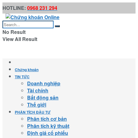
HOTLINE:
0968 231 294
No Result
View All Result
Chứng khoán
TIN TỨC
Doanh nghiệp
Tài chính
Bất động sản
Thế giới
PHÂN TÍCH ĐẦU TƯ
Phân tích cơ bản
Phân tích kỹ thuật
Định giá cổ phiếu