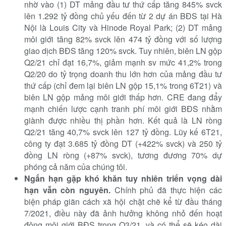
nhờ vào (1) DT mảng đầu tư thứ cấp tăng 845% svck
lên 1.292 tỷ đồng chủ yếu đến từ 2 dự án BĐS tại Hà
Nội là Louis City và Hinode Royal Park; (2) DT mảng
môi giới tăng 82% svck lên 474 tỷ đồng với số lượng
giao dịch BĐS tăng 120% svck. Tuy nhiên, biên LN gộp
Q2/21 chỉ đạt 16,7%, giảm mạnh sv mức 41,2% trong
Q2/20 do tỷ trọng doanh thu lớn hơn của mảng đầu tư
thứ cấp (chỉ đem lại biên LN gộp 15,1% trong 6T21) và
biên LN gộp mảng môi giới thấp hơn. CRE đang đẩy
mạnh chiến lược cạnh tranh phí môi giới BĐS nhằm
giành được nhiều thị phần hơn. Kết quả là LN ròng
Q2/21 tăng 40,7% svck lên 127 tỷ đồng. Lũy kế 6T21,
công ty đạt 3.685 tỷ đồng DT (+422% svck) và 250 tỷ
đồng LN ròng (+87% svck), tương đương 70% dự
phóng cả năm của chúng tôi.
Ngắn hạn gặp khó khăn tuy nhiên triển vọng dài
hạn vẫn c
òn nguyên.
Chính phủ đã thực hiện các
biện pháp giãn cách xã hội chặt chẽ kể từ đầu tháng
7/2021, điều này đã ảnh hưởng không nhỏ đến hoạt
động môi giới BĐS trong Q3/21, và có thể sẽ kéo dài