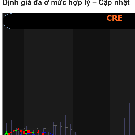
Định giá đ
ã ở mức hợp lý – Cập nhật