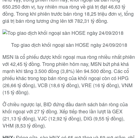
650.250 đơn vị, tuy nhiên mua ròng về giá trị đạt 46,63 tỷ
đồng. Trong khi phiên trước bán ròng 18,25 triệu đơn vị, tổng
giá trị bán ròng tương ứng lên tới 782,31 tỷ đồng.
Top giao dịch khối ngoại sàn HOSE ngày 24/09/2018
MSN là cổ phiếu được khối ngoại mua ròng nhiều nhất phiên
với 42,45 tỷ đồng. Trong phiên hôm nay, MSN bứt phá khá
mạnh khi tăng 3.500 đồng (3,8%) lên 94.500 đồng. Các cổ
phiếu khác trong top bán ròng của khối ngoại còn có HPG
(26,66 tỷ đồng), VCB (18,6 tỷ đồng), VRE (16 tỷ đồng), VNM
(15 tỷ đồng).
Ở chiều ngược lại, BID đứng đầu danh sách bán ròng của
khối ngoại với 27 tỷ đồng. Xếp tiếp theo lần lượt là GEX
(21,13 tỷ đồng), VJC (12,92 tỷ đồng), DIG (9,55 tỷ đồng),
VHM (8,53 tỷ đồng).
HNX:
Đóng cửa, sàn HNX có 65 mã tăng và 59 mã giảm, chỉ