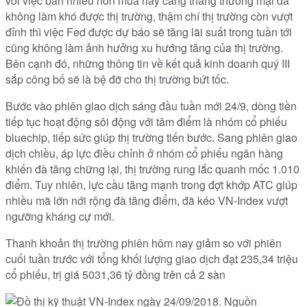
với việc bán nhiều hơn mua hay căng thẳng thương mại đã
không làm khó được thị trường, thậm chí thị trường còn vượt
đỉnh thì việc Fed được dự báo sẽ tăng lãi suất trong tuần tới
cũng không làm ảnh hưởng xu hướng tăng của thị trường.
Bên cạnh đó, những thông tin về kết quả kinh doanh quý III
sắp công bố sẽ là bệ đỡ cho thị trường bứt tốc.
Bước vào phiên giao dịch sáng đầu tuần mới 24/9, dòng tiền
tiếp tục hoạt động sôi động với tâm điểm là nhóm cổ phiếu
bluechip, tiếp sức giúp thị trường tiến bước. Sang phiên giao
dịch chiều, áp lực điều chỉnh ở nhóm cổ phiếu ngân hàng
khiến đà tăng chững lại, thị trường rung lắc quanh mốc 1.010
điểm. Tuy nhiên, lực cầu tăng mạnh trong đợt khớp ATC giúp
nhiều mã lớn nới rộng đà tăng điểm, đã kéo VN-Index vượt
ngưỡng kháng cự mới.
Thanh khoản thị trường phiên hôm nay giảm so với phiên
cuối tuần trước với tổng khối lượng giao dịch đạt 235,34 triệu
cổ phiếu, trị giá 5031,36 tỷ đồng trên cả 2 sàn