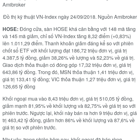
Đồ thị kỹ thuật VN-Index ngày 24/09/2018. Nguồn Amibroker
HOSE:
Đóng cửa, sàn HOSE khá cân bằng với 148 mã tăng
và 145 mã giảm, chỉ số VN-Index tăng 8,32 điểm (+0,83%)
lên 1.011,29 điểm. Thanh khoản giảm đáng kể so với phiên
chốt sổ ETF với khối lượng đạt 186,72 triệu đơn vị, giá trị
4.387,5 tỷ đồng, giảm 38,26% về lượng và 52,23% về giá trị.
Giao dịch thỏa thuận có đóng góp 17,32 triệu đơn vị, giá trị
643,86 tỷ đồng. Trong đó, MSN thỏa thuận 1,41 triệu đơn vị,
giá trị 133,41 tỷ đồng; VIC thỏa thuận 1,27 triệu đơn vị, giá trị
126,65 tỷ đồng
Khối ngoại mua vào 8,43 triệu đơn vị, giá trị 510,05 tỷ đồng,
giảm mạnh 81,95% về khối lượng và 82,75% về giá trị so với
phiên trước. Ngược lại, khối này bán ra hơn 9 triệu đơn vị, giá
trị 463,42 tỷ đồng, giảm hơn 86% về khối lượng và 87,6% về
giá trị so với phiên trước.
Như vậy, trong phiên hôm nay, khối ngoại đã bán ròng