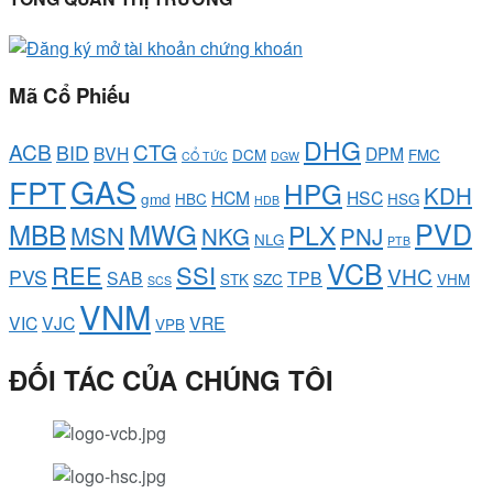
Mã Cổ Phiếu
DHG
ACB
CTG
BID
BVH
DPM
DCM
FMC
CỔ TỨC
DGW
GAS
FPT
HPG
KDH
HCM
HSC
gmd
HBC
HSG
HDB
PVD
MBB
MWG
PLX
MSN
NKG
PNJ
NLG
PTB
VCB
REE
SSI
VHC
PVS
SAB
TPB
STK
SZC
VHM
SCS
VNM
VIC
VJC
VRE
VPB
ĐỐI TÁC CỦA CHÚNG TÔI