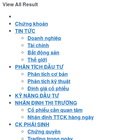
View All Result
Chứng khoán
TIN TỨC
Doanh nghiệp
Tài chính
Bất động sản
Thế giới
PHÂN TÍCH ĐẦU TƯ
Phân tích cơ bản
Phân tích kỹ thuật
Định giá cổ phiếu
KỸ NĂNG ĐẦU TƯ
NHẬN ĐỊNH THỊ TRƯỜNG
Cổ phiếu cần quan tâm
Nhận định TTCK hàng ngày
CK PHÁI SINH
Chứng quyền
Trading trong ngày