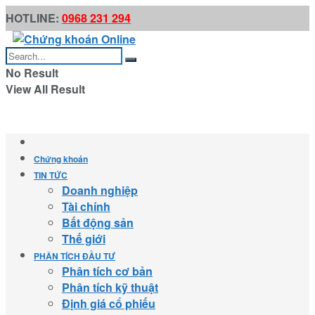
HOTLINE:
0968 231 294
No Result
View All Result
Chứng khoán
TIN TỨC
Doanh nghiệp
Tài chính
Bất động sản
Thế giới
PHÂN TÍCH ĐẦU TƯ
Phân tích cơ bản
Phân tích kỹ thuật
Định giá cổ phiếu