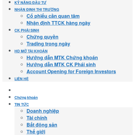
KỸ NĂNG ĐẦU TƯ
NHẬN ĐỊNH THỊ TRƯỜNG
Cổ phiếu cần quan tâm
Nhận định TTCK hàng ngày
CK PHÁI SINH
Chứng quyền
Trading trong ngày
HD MỞ TÀI KHOẢN
Hướng dẫn MTK Chứng khoán
Hướng dẫn MTK CK Phái sinh
Account Opening for Foreign Investors
LIÊN HỆ
Chứng khoán
TIN TỨC
Doanh nghiệp
Tài chính
Bất động sản
Thế giới