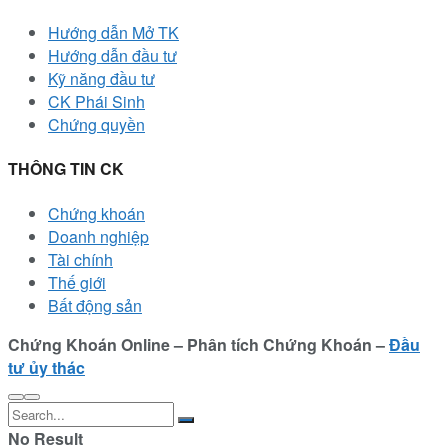
Hướng dẫn Mở TK
Hướng dẫn đầu tư
Kỹ năng đầu tư
CK Phái Sinh
Chứng quyền
THÔNG TIN CK
Chứng khoán
Doanh nghiệp
Tài chính
Thế giới
Bất động sản
Chứng Khoán Online – Phân tích Chứng Khoán –
Đầu
tư ủy thác
No Result