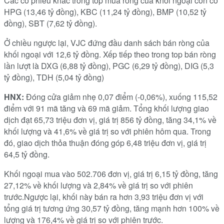
Các cổ phiếu khác trong top mua ròng của khối ngoại còn có
HPG (13,46 tỷ đồng), KBC (11,24 tỷ đồng), BMP (10,52 tỷ
đồng), SBT (7,62 tỷ đồng).
Ở chiều ngược lại, VJC đứng đầu danh sách bán ròng của
khối ngoại với 12,6 tỷ đồng. Xếp tiếp theo trong top bán ròng
lần lượt là DXG (6,88 tỷ đồng), PGC (6,29 tỷ đồng), DIG (5,3
tỷ đồng), TDH (5,04 tỷ đồng)
HNX:
Đóng cửa giảm nhẹ 0,07 điểm (-0,06%), xuống 115,52
điểm với 91 mã tăng và 69 mã giảm. Tổng khối lượng giao
dịch đạt 65,73 triệu đơn vị, giá trị 856 tỷ đồng, tăng 34,1% về
khối lượng và 41,6% về giá trị so với phiên hôm qua. Trong
đó, giao dịch thỏa thuận đóng góp 6,48 triệu đơn vị, giá trị
64,5 tỷ đồng.
Khối ngoại mua vào 502.706 đơn vị, giá trị 6,15 tỷ đồng, tăng
27,12% về khối lượng và 2,84% về giá trị so với phiên
trước.Ngược lại, khối này bán ra hơn 3,93 triệu đơn vị với
tổng giá trị tương ứng 30,57 tỷ đồng, tăng mạnh hơn 100% về
lượng và 176,4% về giá trị so với phiên trước.