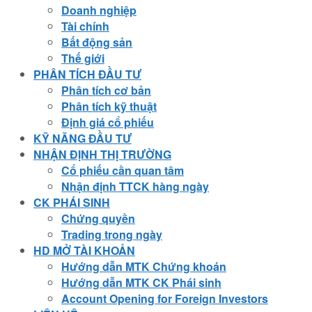
Doanh nghiệp
Tài chính
Bất động sản
Thế giới
PHÂN TÍCH ĐẦU TƯ
Phân tích cơ bản
Phân tích kỹ thuật
Định giá cổ phiếu
KỸ NĂNG ĐẦU TƯ
NHẬN ĐỊNH THỊ TRƯỜNG
Cổ phiếu cần quan tâm
Nhận định TTCK hàng ngày
CK PHÁI SINH
Chứng quyền
Trading trong ngày
HD MỞ TÀI KHOẢN
Hướng dẫn MTK Chứng khoán
Hướng dẫn MTK CK Phái sinh
Account Opening for Foreign Investors