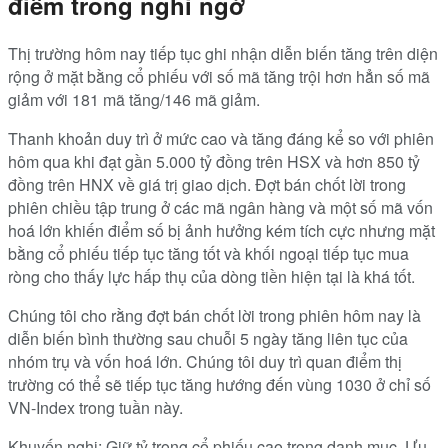
điểm trong nghi ngờ
Thị trường hôm nay tiếp tục ghi nhận diễn biến tăng trên diện
rộng ở mặt bằng cổ phiếu với số mã tăng trội hơn hẳn số mã
giảm với 181 mã tăng/146 mã giảm.
Thanh khoản duy trì ở mức cao và tăng đáng kể so với phiên
hôm qua khi đạt gần 5.000 tỷ đồng trên HSX và hơn 850 tỷ
đồng trên HNX về giá trị giao dịch. Đợt bán chốt lời trong
phiên chiều tập trung ở các mã ngân hàng và một số mã vốn
hoá lớn khiến điểm số bị ảnh hưởng kém tích cực nhưng mặt
bằng cổ phiếu tiếp tục tăng tốt và khối ngoại tiếp tục mua
ròng cho thấy lực hấp thụ của dòng tiền hiện tại là khá tốt.
Chúng tôi cho rằng đợt bán chốt lời trong phiên hôm nay là
diễn biến bình thường sau chuỗi 5 ngày tăng liên tục của
nhóm trụ và vốn hoá lớn. Chúng tôi duy trì quan điểm thị
trường có thể sẽ tiếp tục tăng hướng đến vùng 1030 ở chỉ số
VN-Index trong tuần này.
Khuyến nghị: Giữ tỷ trọng cổ phiếu cao trong danh mục. Ưu