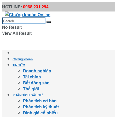
HOTLINE:
0968 231 294
No Result
View All Result
Chứng khoán
TIN TỨC
Doanh nghiệp
Tài chính
Bất động sản
Thế giới
PHÂN TÍCH ĐẦU TƯ
Phân tích cơ bản
Phân tích kỹ thuật
Định giá cổ phiếu