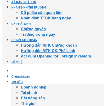
KỸ NĂNG ĐẦU TƯ
NHẬN ĐỊNH THỊ TRƯỜNG
Cổ phiếu cần quan tâm
Nhận định TTCK hàng ngày
CK PHÁI SINH
Chứng quyền
Trading trong ngày
HD MỞ TÀI KHOẢN
Hướng dẫn MTK Chứng khoán
Hướng dẫn MTK CK Phái sinh
Account Opening for Foreign Investors
LIÊN HỆ
Chứng khoán
TIN TỨC
Doanh nghiệp
Tài chính
Bất động sản
Thế giới