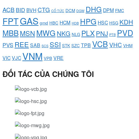
DHG
ACB
CTG
BID
BVH
DPM
DCM
FMC
CỔ TỨC
DGW
GAS
FPT
HPG
KDH
HCM
HSC
gmd
HBC
HSG
HDB
PVD
MBB
MWG
PLX
MSN
NKG
PNJ
NLG
PTB
VCB
REE
SSI
VHC
PVS
SAB
TPB
STK
SZC
VHM
SCS
VNM
VIC
VJC
VRE
VPB
ĐỐI TÁC CỦA CHÚNG TÔI