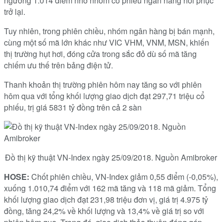
ngưỡng 1.014 điểm nhờ nhóm cổ phiếu ngân hàng hồi phục
trở lại.
Tuy nhiên, trong phiên chiều, nhóm ngân hàng bị bán mạnh,
cùng một số mã lớn khác như VIC VHM, VNM, MSN, khiến
thị trường hụt hơi, đóng cửa trong sắc đỏ dù số mã tăng
chiếm ưu thế trên bảng điện tử.
Thanh khoản thị trường phiên hôm nay tăng so với phiên
hôm qua với tổng khối lượng giao dịch đạt 297,71 triệu cổ
phiếu, trị giá 5831 tỷ đồng trên cả 2 sàn
Đồ thị kỹ thuật VN-Index ngày 25/09/2018. Nguồn Amibroker
HOSE:
Chốt phiên chiều, VN-Index giảm 0,55 điểm (-0,05%),
xuống 1.010,74 điểm với 162 mã tăng và 118 mã giảm. Tổng
khối lượng giao dịch đạt 231,98 triệu đơn vị, giá trị 4.975 tỷ
đồng, tăng 24,2% về khối lượng và 13,4% về giá trị so với