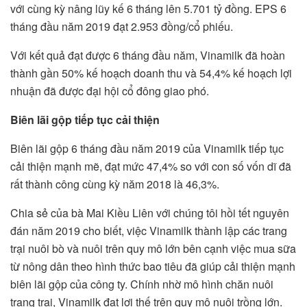
với cùng kỳ nâng lũy kế 6 tháng lên 5.701 tỷ đồng. EPS 6
tháng đầu năm 2019 đạt 2.953 đồng/cổ phiếu.
Với kết quả đạt được 6 tháng đầu năm, Vinamilk đã hoàn
thành gần 50% kế hoạch doanh thu và 54,4% kế hoạch lợi
nhuận đã được đại hội cổ đông giao phó.
Biên lãi gộp tiếp tục cải thiện
Biên lãi gộp 6 tháng đầu năm 2019 của Vinamilk tiếp tục
cải thiện mạnh mẽ, đạt mức 47,4% so với con số vốn dĩ đã
rất thành công cùng kỳ năm 2018 là 46,3%.
Chia sẻ của bà Mai Kiều Liên với chúng tôi hồi tết nguyên
đán năm 2019 cho biết, việc Vinamilk thành lập các trang
trại nuôi bò và nuôi trên quy mô lớn bên cạnh việc mua sữa
từ nông dân theo hình thức bao tiêu đã giúp cải thiện mạnh
biên lãi gộp của công ty. Chính nhờ mô hình chăn nuôi
trang trại, Vinamilk đạt lợi thế trên quy mô nuôi trồng lớn.