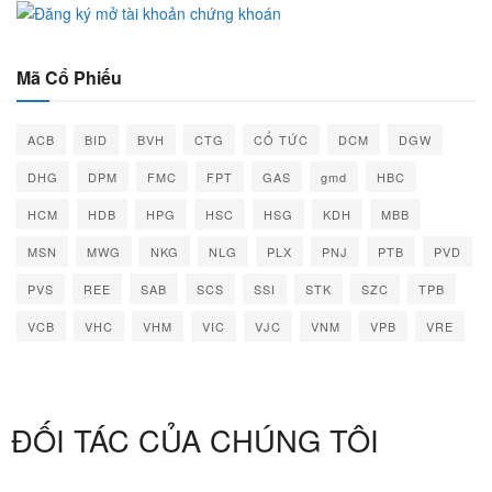
Mã Cổ Phiếu
ACB
BID
BVH
CTG
CỔ TỨC
DCM
DGW
DHG
DPM
FMC
FPT
GAS
gmd
HBC
HCM
HDB
HPG
HSC
HSG
KDH
MBB
MSN
MWG
NKG
NLG
PLX
PNJ
PTB
PVD
PVS
REE
SAB
SCS
SSI
STK
SZC
TPB
VCB
VHC
VHM
VIC
VJC
VNM
VPB
VRE
ĐỐI TÁC CỦA CHÚNG TÔI