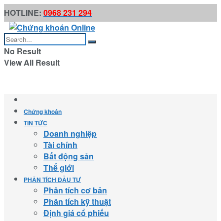
HOTLINE:
0968 231 294
No Result
View All Result
Chứng khoán
TIN TỨC
Doanh nghiệp
Tài chính
Bất động sản
Thế giới
PHÂN TÍCH ĐẦU TƯ
Phân tích cơ bản
Phân tích kỹ thuật
Định giá cổ phiếu