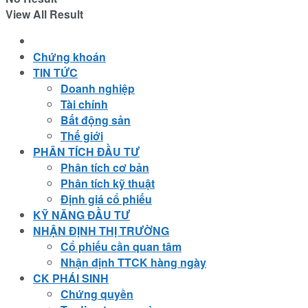
View All Result
Chứng khoán
TIN TỨC
Doanh nghiệp
Tài chính
Bất động sản
Thế giới
PHÂN TÍCH ĐẦU TƯ
Phân tích cơ bản
Phân tích kỹ thuật
Định giá cổ phiếu
KỸ NĂNG ĐẦU TƯ
NHẬN ĐỊNH THỊ TRƯỜNG
Cổ phiếu cần quan tâm
Nhận định TTCK hàng ngày
CK PHÁI SINH
Chứng quyền