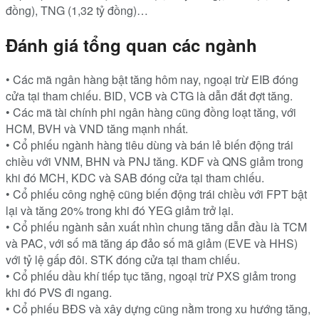
đồng), TNG (1,32 tỷ đồng)…
Đánh giá tổng quan các ngành
• Các mã ngân hàng bật tăng hôm nay, ngoại trừ EIB đóng
cửa tại tham chiếu. BID, VCB và CTG là dẫn đắt đợt tăng.
• Các mã tài chính phi ngân hàng cũng đồng loạt tăng, với
HCM, BVH và VND tăng mạnh nhất.
• Cổ phiếu ngành hàng tiêu dùng và bán lẻ biến động trái
chiều với VNM, BHN và PNJ tăng. KDF và QNS giảm trong
khi đó MCH, KDC và SAB đóng cửa tại tham chiếu.
• Cổ phiếu công nghệ cũng biến động trái chiều với FPT bật
lại và tăng 20% trong khi đó YEG giảm trở lại.
• Cổ phiếu ngành sản xuất nhìn chung tăng dẫn đầu là TCM
và PAC, với số mã tăng áp đảo số mã giảm (EVE và HHS)
với tỷ lệ gấp đôi. STK đóng cửa tại tham chiếu.
• Cổ phiếu dầu khí tiếp tục tăng, ngoại trừ PXS giảm trong
khi đó PVS đi ngang.
• Cổ phiếu BĐS và xây dựng cũng nằm trong xu hướng tăng,