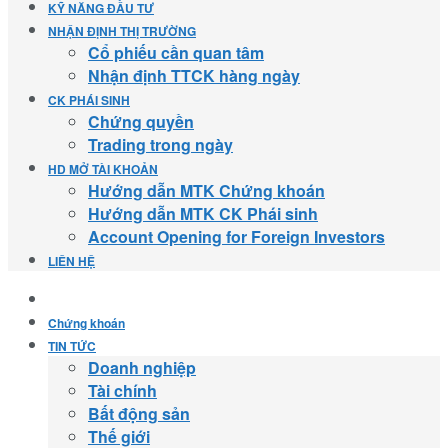
KỸ NĂNG ĐẦU TƯ
NHẬN ĐỊNH THỊ TRƯỜNG
Cổ phiếu cần quan tâm
Nhận định TTCK hàng ngày
CK PHÁI SINH
Chứng quyền
Trading trong ngày
HD MỞ TÀI KHOẢN
Hướng dẫn MTK Chứng khoán
Hướng dẫn MTK CK Phái sinh
Account Opening for Foreign Investors
LIÊN HỆ
Chứng khoán
TIN TỨC
Doanh nghiệp
Tài chính
Bất động sản
Thế giới