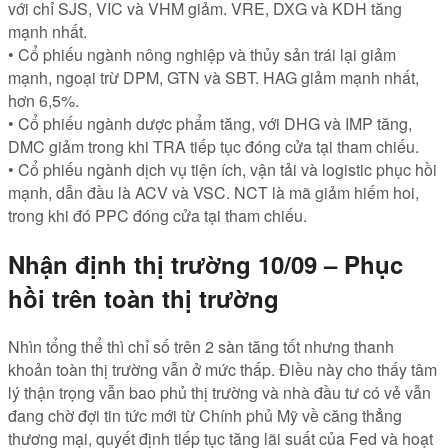
với chỉ SJS, VIC và VHM giảm. VRE, DXG và KDH tăng
mạnh nhất.
• Cổ phiếu ngành nông nghiệp và thủy sản trái lại giảm
mạnh, ngoại trừ DPM, GTN và SBT. HAG giảm mạnh nhất,
hơn 6,5%.
• Cổ phiếu ngành dược phẩm tăng, với DHG và IMP tăng,
DMC giảm trong khi TRA tiếp tục đóng cửa tại tham chiếu.
• Cổ phiếu ngành dịch vụ tiện ích, vận tải và logistic phục hồi
mạnh, dẫn đầu là ACV và VSC. NCT là mã giảm hiếm hoi,
trong khi đó PPC đóng cửa tại tham chiếu.
Nhận định thị trường 10/09 – Phục
hồi trên toàn thị trường
Nhìn tổng thể thì chỉ số trên 2 sàn tăng tốt nhưng thanh
khoản toàn thị trường vẫn ở mức thấp. Điều này cho thấy tâm
lý thận trọng vẫn bao phủ thị trường và nhà đầu tư có vẻ vẫn
đang chờ đợi tin tức mới từ Chính phủ Mỹ về căng thẳng
thương mại, quyết định tiếp tục tăng lãi suất của Fed và hoạt