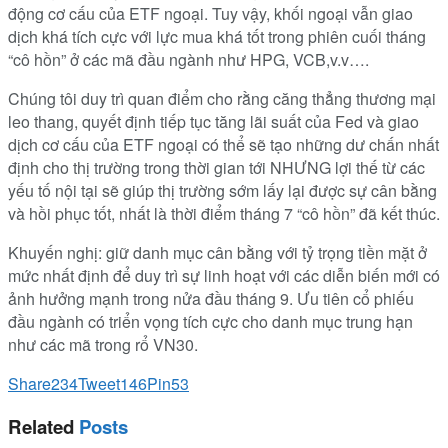
động cơ cấu của ETF ngoại. Tuy vậy, khối ngoại vẫn giao
dịch khá tích cực với lực mua khá tốt trong phiên cuối tháng
“cô hồn” ở các mã đầu ngành như HPG, VCB,v.v….
Chúng tôi duy trì quan điểm cho rằng căng thẳng thương mại
leo thang, quyết định tiếp tục tăng lãi suất của Fed và giao
dịch cơ cấu của ETF ngoại có thể sẽ tạo những dư chấn nhất
định cho thị trường trong thời gian tới NHƯNG lợi thế từ các
yếu tố nội tại sẽ giúp thị trường sớm lấy lại được sự cân bằng
và hồi phục tốt, nhất là thời điểm tháng 7 “cô hồn” đã kết thúc.
Khuyến nghị: giữ danh mục cân bằng với tỷ trọng tiền mặt ở
mức nhất định để duy trì sự linh hoạt với các diễn biến mới có
ảnh hưởng mạnh trong nửa đầu tháng 9. Ưu tiên cổ phiếu
đầu ngành có triển vọng tích cực cho danh mục trung hạn
như các mã trong rổ VN30.
Share
234
Tweet
146
Pin
53
Related
Posts