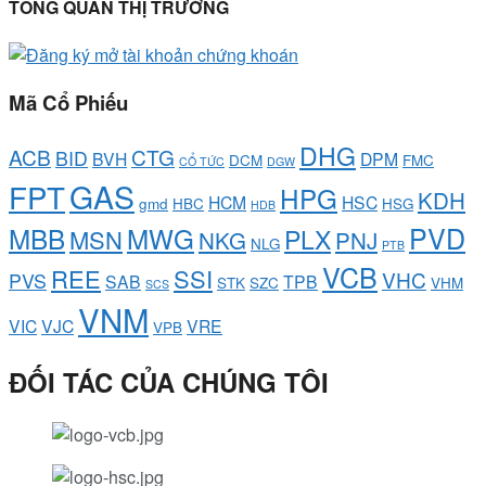
TỔNG QUAN THỊ TRƯỜNG
Mã Cổ Phiếu
DHG
ACB
CTG
BID
BVH
DPM
DCM
FMC
CỔ TỨC
DGW
GAS
FPT
HPG
KDH
HCM
HSC
gmd
HBC
HSG
HDB
PVD
MBB
MWG
PLX
MSN
NKG
PNJ
NLG
PTB
VCB
REE
SSI
VHC
PVS
SAB
TPB
STK
SZC
VHM
SCS
VNM
VIC
VJC
VRE
VPB
ĐỐI TÁC CỦA CHÚNG TÔI