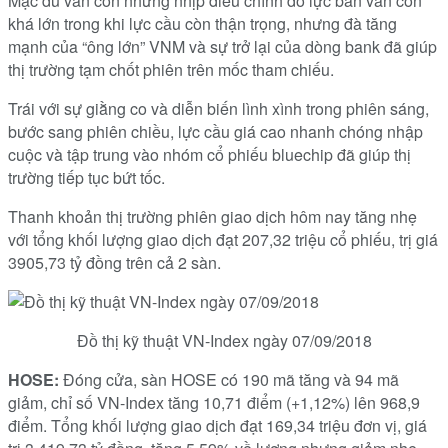
Mặc dù vẫn còn những nhịp điều chỉnh do lực bán vẫn còn
khá lớn trong khi lực cầu còn thận trọng, nhưng đà tăng
mạnh của “ông lớn” VNM và sự trở lại của dòng bank đã giúp
thị trường tạm chốt phiên trên mốc tham chiếu.
Trái với sự giằng co và diễn biến lình xình trong phiên sáng,
bước sang phiên chiều, lực cầu giá cao nhanh chóng nhập
cuộc và tập trung vào nhóm cổ phiếu bluechip đã giúp thị
trường tiếp tục bứt tốc.
Thanh khoản thị trường phiên giao dịch hôm nay tăng nhẹ
với tổng khối lượng giao dịch đạt 207,32 triệu cổ phiếu, trị giá
3905,73 tỷ đồng trên cả 2 sàn.
Đồ thị kỹ thuật VN-Index ngày 07/09/2018
HOSE:
Đóng cửa, sàn HOSE có 190 mã tăng và 94 mã
giảm, chỉ số VN-Index tăng 10,71 điểm (+1,12%) lên 968,9
điểm. Tổng khối lượng giao dịch đạt 169,34 triệu đơn vị, giá