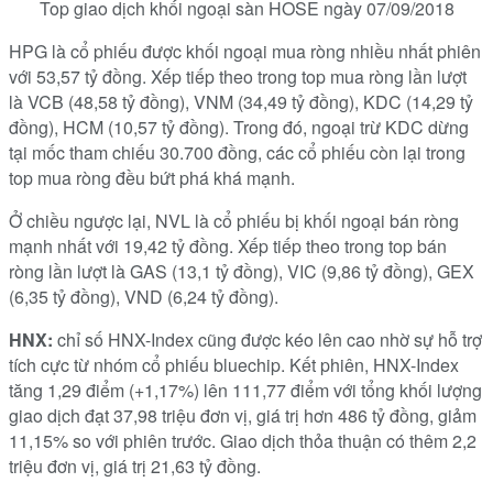
Top giao dịch khối ngoại sàn HOSE ngày 07/09/2018
HPG là cổ phiếu được khối ngoại mua ròng nhiều nhất phiên
với 53,57 tỷ đồng. Xếp tiếp theo trong top mua ròng lần lượt
là VCB (48,58 tỷ đồng), VNM (34,49 tỷ đồng), KDC (14,29 tỷ
đồng), HCM (10,57 tỷ đồng). Trong đó, ngoại trừ KDC dừng
tại mốc tham chiếu 30.700 đồng, các cổ phiếu còn lại trong
top mua ròng đều bứt phá khá mạnh.
Ở chiều ngược lại, NVL là cổ phiếu bị khối ngoại bán ròng
mạnh nhất với 19,42 tỷ đồng. Xếp tiếp theo trong top bán
ròng lần lượt là GAS (13,1 tỷ đồng), VIC (9,86 tỷ đồng), GEX
(6,35 tỷ đồng), VND (6,24 tỷ đồng).
HNX:
chỉ số HNX-Index cũng được kéo lên cao nhờ sự hỗ trợ
tích cực từ nhóm cổ phiếu bluechip. Kết phiên, HNX-Index
tăng 1,29 điểm (+1,17%) lên 111,77 điểm với tổng khối lượng
giao dịch đạt 37,98 triệu đơn vị, giá trị hơn 486 tỷ đồng, giảm
11,15% so với phiên trước. Giao dịch thỏa thuận có thêm 2,2
triệu đơn vị, giá trị 21,63 tỷ đồng.