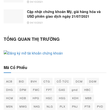
04/10/2021
Cập nhật chứng khoán Mỹ, giá hàng hóa và
USD phiên giao dịch ngày 21/07/2021
04/10/2021
TỔNG QUAN THỊ TRƯỜNG
Mã Cổ Phiếu
ACB
BID
BVH
CTG
CỔ TỨC
DCM
DGW
DHG
DPM
FMC
FPT
GAS
gmd
HBC
HCM
HDB
HPG
HSC
HSG
KDH
MBB
MSN
MWG
NKG
NLG
PLX
PNJ
PTB
PVD