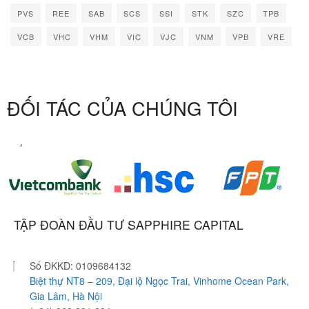
PVS
REE
SAB
SCS
SSI
STK
SZC
TPB
VCB
VHC
VHM
VIC
VJC
VNM
VPB
VRE
ĐỐI TÁC CỦA CHÚNG TÔI
TẬP ĐOÀN ĐẦU TƯ SAPPHIRE CAPITAL
Số ĐKKD: 0109684132
Biệt thự NT8 – 209, Đại lộ Ngọc Trai, Vinhome Ocean Park,
Gia Lâm, Hà Nội