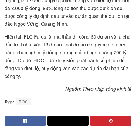
mệnh giá 12.000 đồng/cổ phiếu, nâng vốn điều lệ thêm tối
đa 3.000 tỷ đồng. 83% tổng số tiền thu được dự kiến sẽ
được công ty dự định đầu tư vào dự án quần thể du lịch tại
đảo Ngọc Vừng, Quảng Ninh.
Hiện tại, FLC Faros là nhà thầu thi công 60 dự án và là chủ
đầu tư ít nhất vào 13 dự án, mỗi dự án có quy mô lớn trên
hàng chục nghìn tỷ đồng, nhưng chỉ nợ ngân hàng 700 tỷ
đồng. Do đó, HĐQT đã xin ý kiến phát hành cổ phiếu để
tăng vốn điều lệ, huy động vốn vào các dự án dài hạn của
công ty.
Nguồn: Theo nhịp sống kinh tế
Tags:
ROS