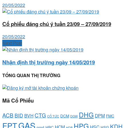
20/05/2022
Cổ phiếu đáng chú ý tuần 23/09 – 27/09/2019
20/05/2022
Next Post
Nhận định thị trường ngày 14/05/2019
TỔNG QUAN THỊ TRƯỜNG
Mã Cổ Phiếu
DHG
ACB
CTG
BID
BVH
DPM
DCM
FMC
CỔ TỨC
DGW
GAS
FPT
HPG
KDH
HCM
HSC
gmd
HBC
HSG
HDB