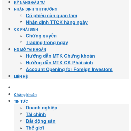
KỸ NĂNG ĐẦU TƯ
NHẬN ĐỊNH THỊ TRƯỜNG
Cổ phiếu cần quan tâm
Nhận định TTCK hàng ngày
CK PHÁI SINH
Chứng quyền
Trading trong ngày
HD MỞ TÀI KHOẢN
Hướng dẫn MTK Chứng khoán
Hướng dẫn MTK CK Phái sinh
Account Opening for Foreign Investors
LIÊN HỆ
Chứng khoán
TIN TỨC
Doanh nghiệp
Tài chính
Bất động sản
Thế giới