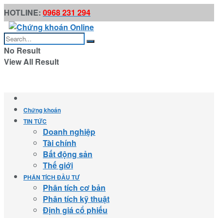
HOTLINE:
0968 231 294
No Result
View All Result
Chứng khoán
TIN TỨC
Doanh nghiệp
Tài chính
Bất động sản
Thế giới
PHÂN TÍCH ĐẦU TƯ
Phân tích cơ bản
Phân tích kỹ thuật
Định giá cổ phiếu