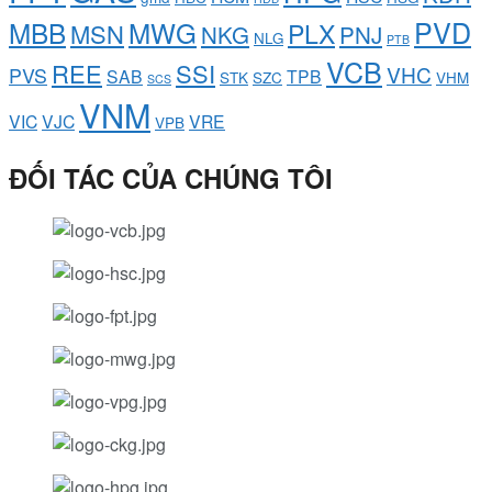
PVD
MBB
MWG
PLX
MSN
NKG
PNJ
NLG
PTB
VCB
REE
SSI
VHC
PVS
SAB
TPB
STK
SZC
VHM
SCS
VNM
VIC
VJC
VRE
VPB
ĐỐI TÁC CỦA CHÚNG TÔI