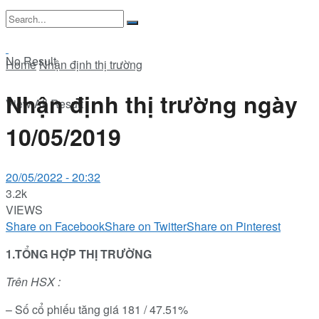
No Result
Home
Nhận định thị trường
Nhận định thị trường ngày
View All Result
10/05/2019
20/05/2022 - 20:32
3.2k
VIEWS
Share on Facebook
Share on Twitter
Share on Pinterest
1.TỔNG HỢP THỊ TRƯỜNG
Trên HSX :
– Số cổ phiếu tăng giá 181 / 47.51%