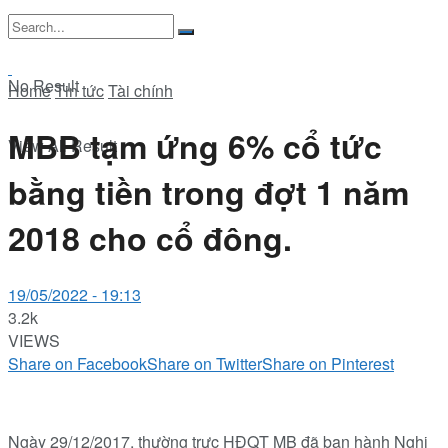
No Result
Home
Tin tức
Tài chính
MBB tạm ứng 6% cổ tức
View All Result
bằng tiền trong đợt 1 năm
2018 cho cổ đông.
19/05/2022 - 19:13
3.2k
VIEWS
Share on Facebook
Share on Twitter
Share on Pinterest
Ngày 29/12/2017, thường trực HĐQT MB đã ban hành Nghị