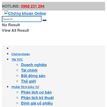
HOTLINE:
0968 231 294
No Result
View All Result
Chứng khoán
TIN TỨC
Doanh nghiệp
Tài chính
Bất động sản
Thế giới
PHÂN TÍCH ĐẦU TƯ
Phân tích cơ bản
Phân tích kỹ thuật
Định giá cổ phiếu