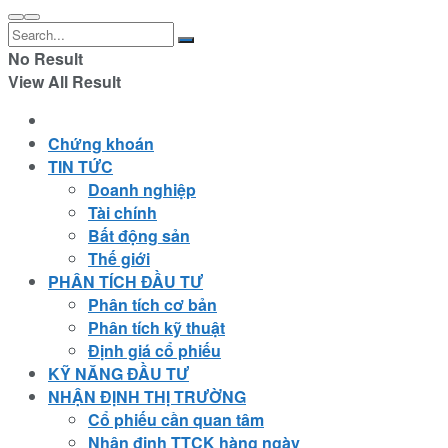
No Result
View All Result
Chứng khoán
TIN TỨC
Doanh nghiệp
Tài chính
Bất động sản
Thế giới
PHÂN TÍCH ĐẦU TƯ
Phân tích cơ bản
Phân tích kỹ thuật
Định giá cổ phiếu
KỸ NĂNG ĐẦU TƯ
NHẬN ĐỊNH THỊ TRƯỜNG
Cổ phiếu cần quan tâm
Nhận định TTCK hàng ngày