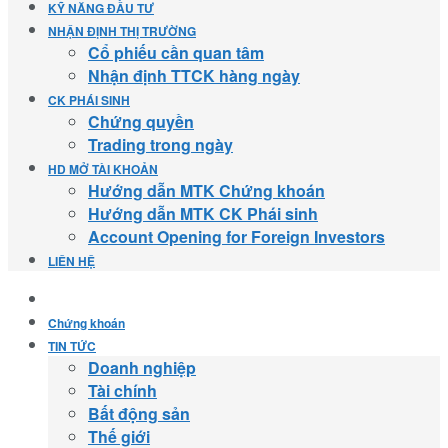
KỸ NĂNG ĐẦU TƯ
NHẬN ĐỊNH THỊ TRƯỜNG
Cổ phiếu cần quan tâm
Nhận định TTCK hàng ngày
CK PHÁI SINH
Chứng quyền
Trading trong ngày
HD MỞ TÀI KHOẢN
Hướng dẫn MTK Chứng khoán
Hướng dẫn MTK CK Phái sinh
Account Opening for Foreign Investors
LIÊN HỆ
Chứng khoán
TIN TỨC
Doanh nghiệp
Tài chính
Bất động sản
Thế giới