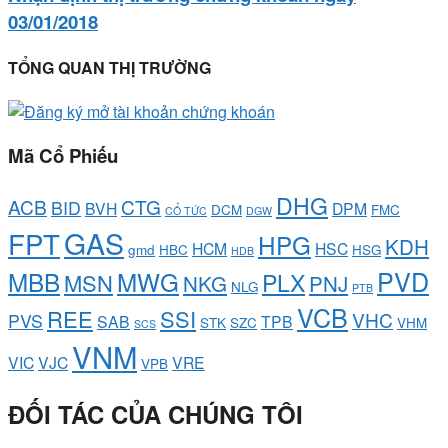
03/01/2018
TỔNG QUAN THỊ TRƯỜNG
Mã Cổ Phiếu
DHG
ACB
CTG
BID
BVH
DPM
DCM
FMC
CỔ TỨC
DGW
GAS
FPT
HPG
KDH
HCM
HSC
gmd
HBC
HSG
HDB
PVD
MBB
MWG
PLX
MSN
NKG
PNJ
NLG
PTB
VCB
REE
SSI
VHC
PVS
SAB
TPB
STK
SZC
VHM
SCS
VNM
VIC
VJC
VRE
VPB
ĐỐI TÁC CỦA CHÚNG TÔI