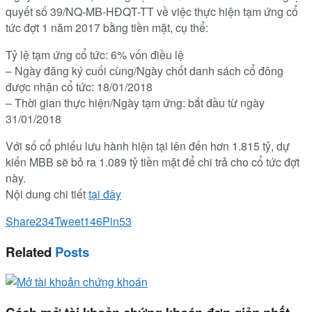
quyết số 39/NQ-MB-HĐQT-TT về việc thực hiện tạm ứng cổ
tức đợt 1 năm 2017 bằng tiền mặt, cụ thể:
Tỷ lệ tạm ứng cổ tức: 6% vốn điều lệ
– Ngày đăng ký cuối cùng/Ngày chốt danh sách cổ đông
được nhận cổ tức: 18/01/2018
– Thời gian thực hiện/Ngày tạm ứng: bắt đầu từ ngày
31/01/2018
Với số cổ phiếu lưu hành hiện tại lên đến hơn 1.815 tỷ, dự
kiến MBB sẽ bỏ ra 1.089 tỷ tiền mặt để chi trả cho cổ tức đợt
này.
Nội dung chi tiết
tại đây
Share
234
Tweet
146
Pin
53
Related
Posts