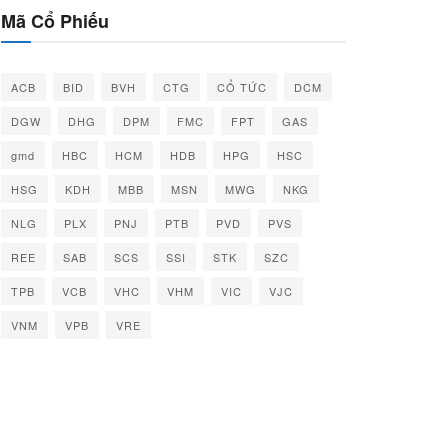
Mã Cổ Phiếu
ACB
BID
BVH
CTG
CỔ TỨC
DCM
DGW
DHG
DPM
FMC
FPT
GAS
gmd
HBC
HCM
HDB
HPG
HSC
HSG
KDH
MBB
MSN
MWG
NKG
NLG
PLX
PNJ
PTB
PVD
PVS
REE
SAB
SCS
SSI
STK
SZC
TPB
VCB
VHC
VHM
VIC
VJC
VNM
VPB
VRE