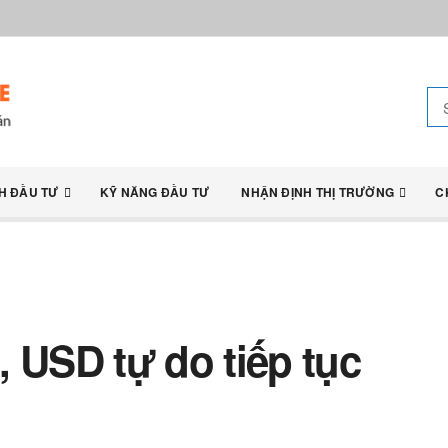
H ĐẦU TƯ
KỸ NĂNG ĐẦU TƯ
NHẬN ĐỊNH THỊ TRƯỜNG
C
 USD tự do tiếp tục