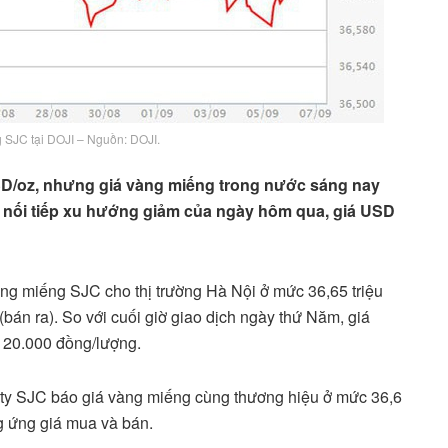
g SJC tại DOJI – Nguồn: DOJI.
USD/oz, nhưng giá vàng miếng trong nước sáng nay
o nối tiếp xu hướng giảm của ngày hôm qua, giá USD
àng miếng SJC cho thị trường Hà Nội ở mức 36,65 triệu
bán ra). So với cuối giờ giao dịch ngày thứ Năm, giá
 20.000 đồng/lượng.
g ty SJC báo giá vàng miếng cùng thương hiệu ở mức 36,6
ng ứng giá mua và bán.