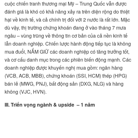
cuộc chiến tranh thương mại Mỹ – Trung Quốc vẫn được
đánh giá là khó có khả năng xảy ra trên diện rộng do thiệt
hại về kinh tế, và cả chính trị đối với 2 nước là rất lớn. Mặc
dù vậy, thị trường chứng khoán đang ở vào tháng 7 mưa
ngâu – vùng trũng về thông tin cơ bản của cả nền kinh tế
lẫn doanh nghiệp. Chiến lược hành động tiếp tục là không
mua đuổi, NẮM GIỮ các doanh nghiệp có tăng trưởng tốt,
và cơ cấu danh mục trong các phiên biến động mạnh. Các
doanh nghiệp được khuyến nghị mua gồm: ngân hàng
(VCB, ACB, MBB), chứng khoán (SSI, HCM) thép (HPG)
bán lẻ (MWG, PNJ), bất động sản (DXG, NLG) và hàng
không (VJC, HVN).
III. Triển vọng ngành & upside – 1 năm