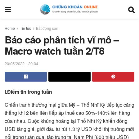
Home
Tin tức
Bất động sản
Báo cáo phân tích vĩ mô –
Macro watch tuần 2/T8
20/05/2022 - 20:04
I.
Điểm tin trong tuần
Chiến tranh thương mại giữa Mỹ – Thổ Nhĩ Kỳ tiếp tục căng
thẳng khi 2 bên liên tiếp áp thuế cao 50%-140% lên hàng
của nhau. Cuộc khủng hoảng tại Thổ Nhĩ Kỳ khiến đồng
USD tăng giá, giới đầu tư rút 1.3 tỷ USD khỏi thị trường mới
nổi trong tuần qua, tập trung tại Nam Phi (600 triệu USD)