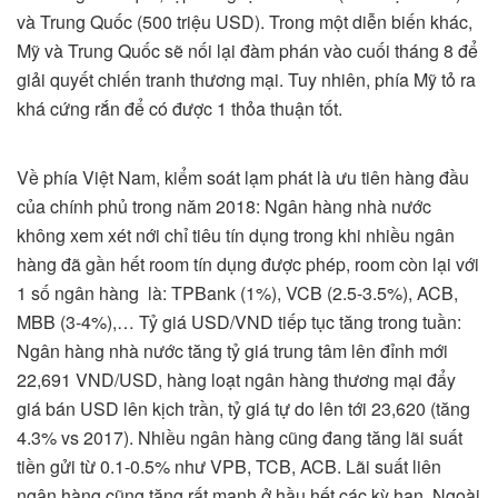
và Trung Quốc (500 triệu USD). Trong một diễn biến khác,
Mỹ và Trung Quốc sẽ nối lại đàm phán vào cuối tháng 8 để
giải quyết chiến tranh thương mại. Tuy nhiên, phía Mỹ tỏ ra
khá cứng rắn để có được 1 thỏa thuận tốt.
Về phía Việt Nam, kiểm soát lạm phát là ưu tiên hàng đầu
của chính phủ trong năm 2018: Ngân hàng nhà nước
không xem xét nới chỉ tiêu tín dụng trong khi nhiều ngân
hàng đã gần hết room tín dụng được phép, room còn lại với
1 số ngân hàng là: TPBank (1%), VCB (2.5-3.5%), ACB,
MBB (3-4%),… Tỷ giá USD/VND tiếp tục tăng trong tuần:
Ngân hàng nhà nước tăng tỷ giá trung tâm lên đỉnh mới
22,691 VND/USD, hàng loạt ngân hàng thương mại đẩy
giá bán USD lên kịch trần, tỷ giá tự do lên tới 23,620 (tăng
4.3% vs 2017). Nhiều ngân hàng cũng đang tăng lãi suất
tiền gửi từ 0.1-0.5% như VPB, TCB, ACB. Lãi suất liên
ngân hàng cũng tăng rất mạnh ở hầu hết các kỳ hạn. Ngoài