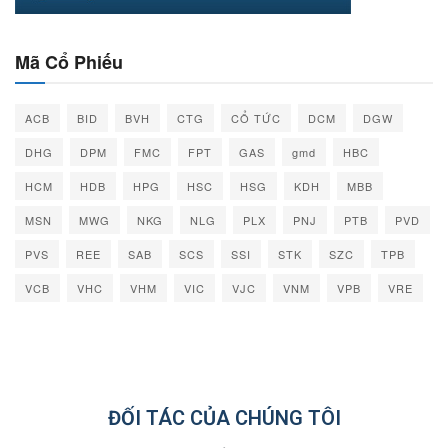
Mã Cổ Phiếu
ACB
BID
BVH
CTG
CỔ TỨC
DCM
DGW
DHG
DPM
FMC
FPT
GAS
gmd
HBC
HCM
HDB
HPG
HSC
HSG
KDH
MBB
MSN
MWG
NKG
NLG
PLX
PNJ
PTB
PVD
PVS
REE
SAB
SCS
SSI
STK
SZC
TPB
VCB
VHC
VHM
VIC
VJC
VNM
VPB
VRE
ĐỐI TÁC CỦA CHÚNG TÔI