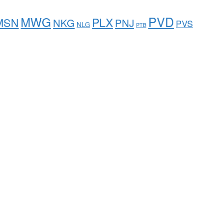
PVD
MWG
PLX
MSN
NKG
PNJ
PVS
NLG
PTB