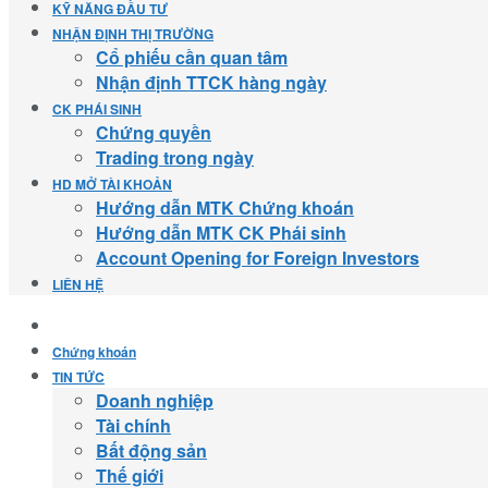
KỸ NĂNG ĐẦU TƯ
NHẬN ĐỊNH THỊ TRƯỜNG
Cổ phiếu cần quan tâm
Nhận định TTCK hàng ngày
CK PHÁI SINH
Chứng quyền
Trading trong ngày
HD MỞ TÀI KHOẢN
Hướng dẫn MTK Chứng khoán
Hướng dẫn MTK CK Phái sinh
Account Opening for Foreign Investors
LIÊN HỆ
Chứng khoán
TIN TỨC
Doanh nghiệp
Tài chính
Bất động sản
Thế giới