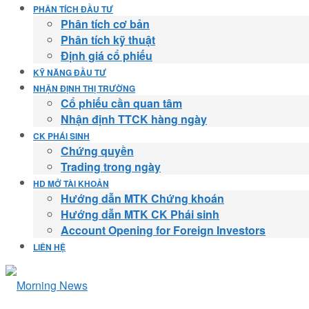
PHÂN TÍCH ĐẦU TƯ
Phân tích cơ bản
Phân tích kỹ thuật
Định giá cổ phiếu
KỸ NĂNG ĐẦU TƯ
NHẬN ĐỊNH THỊ TRƯỜNG
Cổ phiếu cần quan tâm
Nhận định TTCK hàng ngày
CK PHÁI SINH
Chứng quyền
Trading trong ngày
HD MỞ TÀI KHOẢN
Hướng dẫn MTK Chứng khoán
Hướng dẫn MTK CK Phái sinh
Account Opening for Foreign Investors
LIÊN HỆ