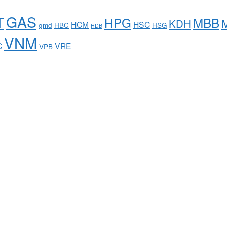
GAS
T
HPG
MBB
KDH
HCM
HSC
gmd
HBC
HSG
HDB
VNM
C
VRE
VPB