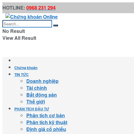
HOTLINE:
0968 231 294
No Result
View All Result
Chứng khoán
TIN TỨC
Doanh nghiệp
Tài chính
Bất động sản
Thế giới
PHÂN TÍCH ĐẦU TƯ
Phân tích cơ bản
Phân tích kỹ thuật
Định giá cổ phiếu