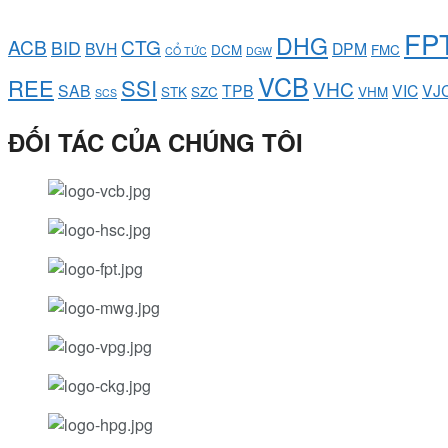
FP
DHG
ACB
CTG
BID
BVH
DPM
DCM
FMC
CỔ TỨC
DGW
VCB
REE
SSI
VHC
SAB
TPB
VIC
VJ
STK
SZC
VHM
SCS
ĐỐI TÁC CỦA CHÚNG TÔI