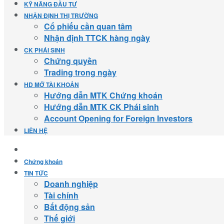
KỸ NĂNG ĐẦU TƯ
NHẬN ĐỊNH THỊ TRƯỜNG
Cổ phiếu cần quan tâm
Nhận định TTCK hàng ngày
CK PHÁI SINH
Chứng quyền
Trading trong ngày
HD MỞ TÀI KHOẢN
Hướng dẫn MTK Chứng khoán
Hướng dẫn MTK CK Phái sinh
Account Opening for Foreign Investors
LIÊN HỆ
Chứng khoán
TIN TỨC
Doanh nghiệp
Tài chính
Bất động sản
Thế giới