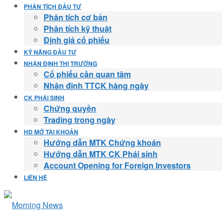
PHÂN TÍCH ĐẦU TƯ
Phân tích cơ bản
Phân tích kỹ thuật
Định giá cổ phiếu
KỸ NĂNG ĐẦU TƯ
NHẬN ĐỊNH THỊ TRƯỜNG
Cổ phiếu cần quan tâm
Nhận định TTCK hàng ngày
CK PHÁI SINH
Chứng quyền
Trading trong ngày
HD MỞ TÀI KHOẢN
Hướng dẫn MTK Chứng khoán
Hướng dẫn MTK CK Phái sinh
Account Opening for Foreign Investors
LIÊN HỆ