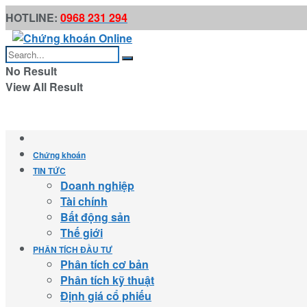
HOTLINE:
0968 231 294
No Result
View All Result
Chứng khoán
TIN TỨC
Doanh nghiệp
Tài chính
Bất động sản
Thế giới
PHÂN TÍCH ĐẦU TƯ
Phân tích cơ bản
Phân tích kỹ thuật
Định giá cổ phiếu