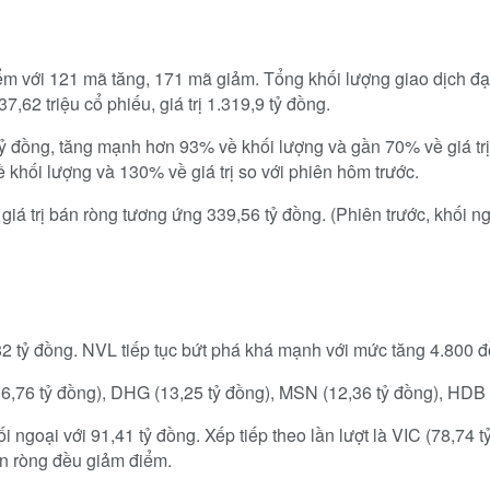
 với 121 mã tăng, 171 mã giảm. Tổng khối lượng giao dịch đạt 2
,62 triệu cổ phiếu, giá trị 1.319,9 tỷ đồng.
 tỷ đồng, tăng mạnh hơn 93% về khối lượng và gần 70% về giá trị
ề khối lượng và 130% về giá trị so với phiên hôm trước.
 giá trị bán ròng tương ứng 339,56 tỷ đồng. (Phiên trước, khối n
82 tỷ đồng. NVL tiếp tục bứt phá khá mạnh với mức tăng 4.800 đ
,76 tỷ đồng), DHG (13,25 tỷ đồng), MSN (12,36 tỷ đồng), HDB (
goại với 91,41 tỷ đồng. Xếp tiếp theo lần lượt là VIC (78,74 t
án ròng đều giảm điểm.