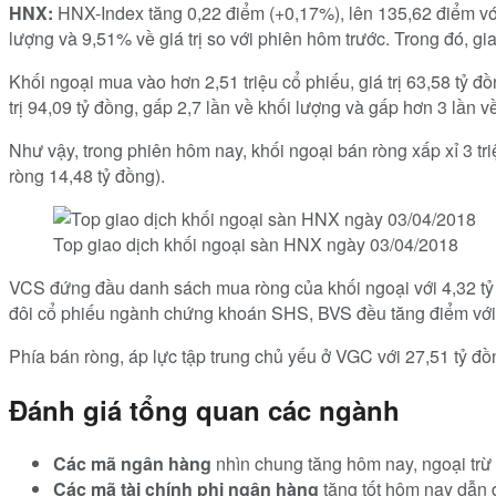
HNX:
HNX-Index tăng 0,22 điểm (+0,17%), lên 135,62 điểm với 
lượng và 9,51% về giá trị so với phiên hôm trước. Trong đó, gia
Khối ngoại mua vào hơn 2,51 triệu cổ phiếu, giá trị 63,58 tỷ đồ
trị 94,09 tỷ đồng, gấp 2,7 lần về khối lượng và gấp hơn 3 lần về
Như vậy, trong phiên hôm nay, khối ngoại bán ròng xấp xỉ 3 triệ
ròng 14,48 tỷ đồng).
Top giao dịch khối ngoại sàn HNX ngày 03/04/2018
VCS đứng đầu danh sách mua ròng của khối ngoại với 4,32 tỷ đồ
đôi cổ phiếu ngành chứng khoán SHS, BVS đều tăng điểm với 
Phía bán ròng, áp lực tập trung chủ yếu ở VGC với 27,51 tỷ đồ
Đánh giá tổng quan các ngành
Các mã ngân hàng
nhìn chung tăng hôm nay, ngoại tr
Các mã tài chính phi ngân hàng
tăng tốt hôm nay dẫn