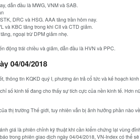
ay, dẫn đầu là MWG, VNM và SAB.
ần
à STK, DRC và HSG. AAA tăng trần hôm nay.
VL và KBC tăng trong khi CII và CTD giảm.
tăng, ngoại trừ DPM giảm nhẹ.
ến động trái chiều và giảm, dẫn đầu là HVN và PPC.
ày 04/04/2018
 thông tin KQKD quý I, phương án trả cổ tức và kế hoạch kinh d
 chỉ số kinh tế đang cho thấy sự tích cực của nền kinh tế. Hơn n
ủa thị trường Thế giới, tuy nhiên vẫn bị ảnh hưởng phần nào v
nh giá là phiên chỉnh kỹ thuật khi cần kiểm chứng lại vùng đỉ
báo trong phiên giao dịch ngày 04/04/2018, VN-Index có thể sẽ 