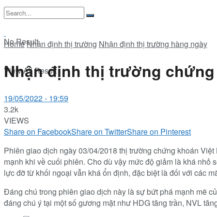
No Result
Home
Nhận định thị trường
Nhận định thị trường hàng ngày
Nhận định thị trường chứng
View All Result
19/05/2022 - 19:59
3.2k
VIEWS
Share on Facebook
Share on Twitter
Share on Pinterest
Phiên giao dịch ngày 03/04/2018 thị trường chứng khoán Việt
mạnh khi về cuối phiên. Cho dù vậy mức độ giảm là khá nhỏ so 
lực đỡ từ khối ngoại vẫn khá ổn định, đặc biệt là đối với các
Đáng chú trong phiên giao dịch này là sự bứt phá mạnh mẽ 
đáng chú ý tại một số gương mặt như HDG tăng trần, NVL tă