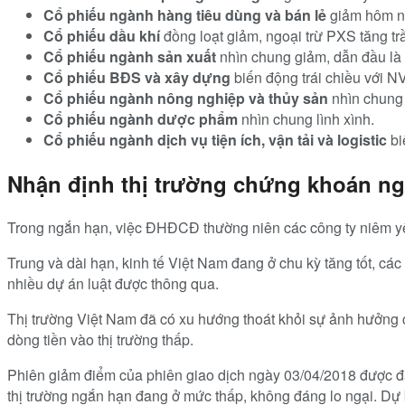
Cổ phiếu ngành hàng tiêu dùng và bán lẻ
giảm hôm n
Cổ phiếu dầu khí
đồng loạt giảm, ngoại trừ PXS tăng tr
Cổ phiếu ngành sản xuất
nhìn chung giảm, dẫn đầu l
Cổ phiếu BĐS và xây dựng
biến động trái chiều với N
Cổ phiếu ngành nông nghiệp và thủy sản
nhìn chung 
Cổ phiếu ngành dược phẩm
nhìn chung lình xình.
Cổ phiếu ngành dịch vụ tiện ích, vận tải và logistic
bi
Nhận định thị trường chứng khoán ng
Trong ngắn hạn, việc ĐHĐCĐ thường niên các công ty niêm yết,
Trung và dài hạn, kinh tế Việt Nam đang ở chu kỳ tăng tốt, các
nhiều dự án luật được thông qua.
Thị trường Việt Nam đã có xu hướng thoát khỏi sự ảnh hưởng c
dòng tiền vào thị trường thấp.
Phiên giảm điểm của phiên giao dịch ngày 03/04/2018 được đá
thị trường ngắn hạn đang ở mức thấp, không đáng lo ngại. Dự 