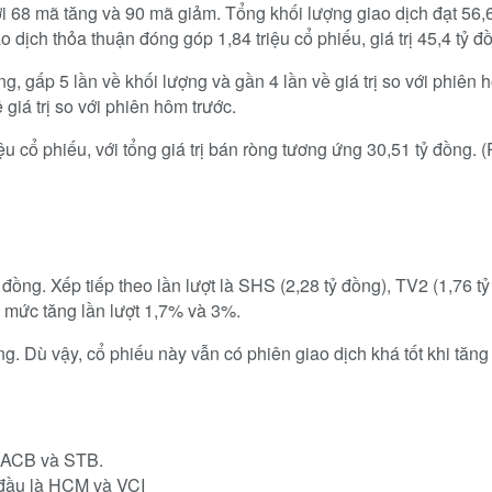
68 mã tăng và 90 mã giảm. Tổng khối lượng giao dịch đạt 56,68 t
o dịch thỏa thuận đóng góp 1,84 triệu cổ phiếu, giá trị 45,4 tỷ đ
ng, gấp 5 lần về khối lượng và gần 4 lần về giá trị so với phiên 
 giá trị so với phiên hôm trước.
u cổ phiếu, với tổng giá trị bán ròng tương ứng 30,51 tỷ đồng. (P
ng. Xếp tiếp theo lần lượt là SHS (2,28 tỷ đồng), TV2 (1,76 tỷ
mức tăng lần lượt 1,7% và 3%.
ng. Dù vậy, cổ phiếu này vẫn có phiên giao dịch khá tốt khi tăn
ừ ACB và STB.
 đầu là HCM và VCI