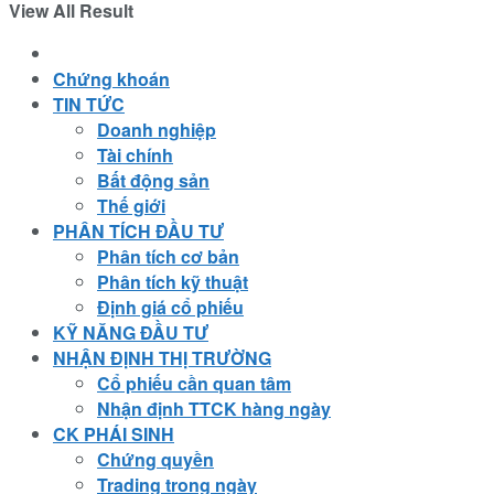
View All Result
Chứng khoán
TIN TỨC
Doanh nghiệp
Tài chính
Bất động sản
Thế giới
PHÂN TÍCH ĐẦU TƯ
Phân tích cơ bản
Phân tích kỹ thuật
Định giá cổ phiếu
KỸ NĂNG ĐẦU TƯ
NHẬN ĐỊNH THỊ TRƯỜNG
Cổ phiếu cần quan tâm
Nhận định TTCK hàng ngày
CK PHÁI SINH
Chứng quyền
Trading trong ngày