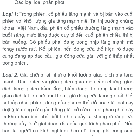
Các loại loại phân phối
Loại 1
: Trong phiên, cổ phiếu tăng mạnh và bị bán vào cuối
phiên với khối lượng gia tăng mạnh mẽ. Tại thị trường chứng
khoán Việt Nam, đầu phiên cổ phiếu thường tăng mạnh vào
buổi sáng, mức tăng được duy trì đến cuối phiên chiều thì bị
bán xuống. Cổ phiếu phải đang trong nhịp tăng mạnh mẽ
“chạy nước rút”. Kết phiên, nến đóng cửa thể hiện rõ được
cung đang áp đảo cầu, giá đóng cửa gần với giá thấp nhất
trong phiên.
Loại 2
: Giá chững lại nhưng khối lượng giao dịch gia tăng
mạnh. Đầu phiên và giữa phiên giao dịch cầm chừng, giao
dịch trong phiên trầm lắng, biến động ít nhưng khối lượng
giao dịch lại lớn hơn mọi hôm, giá đóng cửa không nhất thiết
là thấp nhất phiên, đóng cửa giá có thể đỏ hoặc là một cây
doji (giá đóng cửa gần bằng giá mở cửa). Loại phân phối này
là khó nhận biết nhất bởi tín hiệu xảy ra không rõ ràng. Và
thường xảy ra ở giai đoạn đầu của quá trình phân phối. Nếu
bạn là người có kinh nghiệm theo dõi bảng giá trong suốt