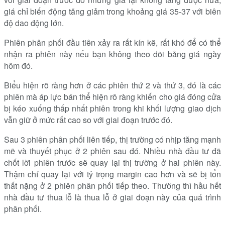
giá chỉ biến động tăng giảm trong khoảng giá 35-37 với biên
độ dao động lớn.
Phiên phân phối đầu tiên xảy ra rất kín kẽ, rất khó để có thể
nhận ra phiên này nếu bạn không theo dõi bảng giá ngày
hôm đó.
Biểu hiện rõ ràng hơn ở các phiên thứ 2 và thứ 3, đó là các
phiên mà áp lực bán thể hiện rõ ràng khiến cho giá đóng cửa
bị kéo xuống thấp nhất phiên trong khi khối lượng giao dịch
vẫn giữ ở mức rất cao so với giai đoạn trước đó.
Sau 3 phiên phân phối liên tiếp, thị trường có nhịp tăng mạnh
mẽ và thuyết phục ở 2 phiên sau đó. Nhiều nhà đầu tư đã
chốt lời phiên trước sẽ quay lại thị trường ở hai phiên này.
Thậm chí quay lại với tỷ trọng margin cao hơn và sẽ bị tổn
thất nặng ở 2 phiên phân phối tiếp theo. Thường thì hầu hết
nhà đầu tư thua lỗ là thua lỗ ở giai đoạn này của quá trình
phân phối.