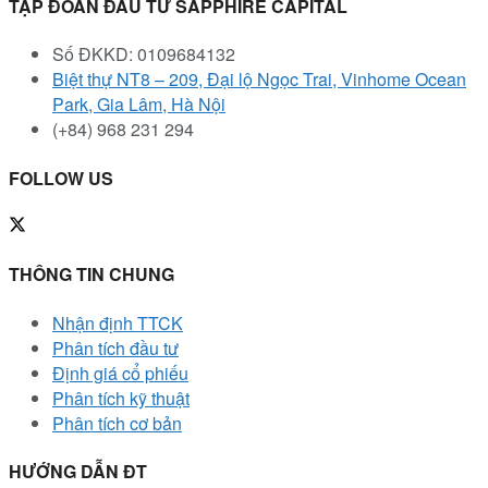
TẬP ĐOÀN ĐẦU TƯ SAPPHIRE CAPITAL
Số ĐKKD: 0109684132
Biệt thự NT8 – 209, Đại lộ Ngọc Trai, Vinhome Ocean
Park, Gia Lâm, Hà Nội
(+84) 968 231 294
FOLLOW US
THÔNG TIN CHUNG
Nhận định TTCK
Phân tích đầu tư
Định giá cổ phiếu
Phân tích kỹ thuật
Phân tích cơ bản
HƯỚNG DẪN ĐT