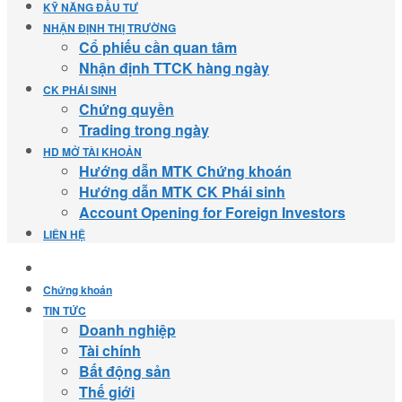
KỸ NĂNG ĐẦU TƯ
NHẬN ĐỊNH THỊ TRƯỜNG
Cổ phiếu cần quan tâm
Nhận định TTCK hàng ngày
CK PHÁI SINH
Chứng quyền
Trading trong ngày
HD MỞ TÀI KHOẢN
Hướng dẫn MTK Chứng khoán
Hướng dẫn MTK CK Phái sinh
Account Opening for Foreign Investors
LIÊN HỆ
Chứng khoán
TIN TỨC
Doanh nghiệp
Tài chính
Bất động sản
Thế giới