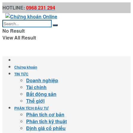
HOTLINE:
0968 231 294
No Result
View All Result
Chứng khoán
TIN TỨC
Doanh nghiệp
Tài chính
Bất động sản
Thế giới
PHÂN TÍCH ĐẦU TƯ
Phân tích cơ bản
Phân tích kỹ thuật
Định giá cổ phiếu