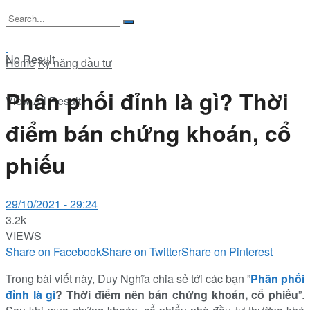
No Result
Home
Kỹ năng đầu tư
Phân phối đỉnh là gì? Thời
View All Result
điểm bán chứng khoán, cổ
phiếu
29/10/2021 - 29:24
3.2k
VIEWS
Share on Facebook
Share on Twitter
Share on Pinterest
Trong bài viết này, Duy Nghĩa chia sẻ tới các bạn ”
Phân phối
đỉnh là gì
? Thời điểm nên bán chứng khoán, cổ phiếu
”.