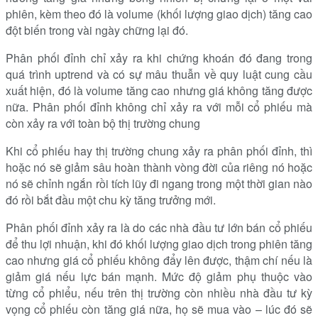
phiên, kèm theo đó là volume (khối lượng giao dịch) tăng cao
đột biến trong vài ngày chững lại đó.
Phân phối đỉnh chỉ xảy ra khi chứng khoán đó đang trong
quá trình uptrend và có sự mâu thuẫn về quy luật cung cầu
xuất hiện, đó là volume tăng cao nhưng giá không tăng được
nữa. Phân phối đỉnh không chỉ xảy ra với mỗi cổ phiếu mà
còn xảy ra với toàn bộ thị trường chung
Khi cổ phiếu hay thị trường chung xảy ra phân phối đỉnh, thì
hoặc nó sẽ giảm sâu hoàn thành vòng đời của riêng nó hoặc
nó sẽ chỉnh ngắn rồi tích lũy đi ngang trong một thời gian nào
đó rồi bắt đầu một chu kỳ tăng trưởng mới.
Phân phối đỉnh xảy ra là do các nhà đầu tư lớn bán cổ phiếu
để thu lợi nhuận, khi đó khối lượng giao dịch trong phiên tăng
cao nhưng giá cổ phiếu không đẩy lên được, thậm chí nếu là
giảm giá nếu lực bán mạnh. Mức độ giảm phụ thuộc vào
từng cổ phiểu, nếu trên thị trường còn nhiều nhà đầu tư kỳ
vọng cổ phiếu còn tăng giá nữa, họ sẽ mua vào – lúc đó sẽ