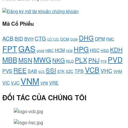
Mã Cổ Phiếu
DHG
ACB
CTG
BID
BVH
DPM
DCM
FMC
CỔ TỨC
DGW
GAS
FPT
HPG
KDH
HCM
HSC
gmd
HBC
HSG
HDB
PVD
MBB
MWG
PLX
MSN
NKG
PNJ
NLG
PTB
VCB
REE
SSI
VHC
PVS
SAB
TPB
STK
SZC
VHM
SCS
VNM
VIC
VJC
VRE
VPB
ĐỐI TÁC CỦA CHÚNG TÔI