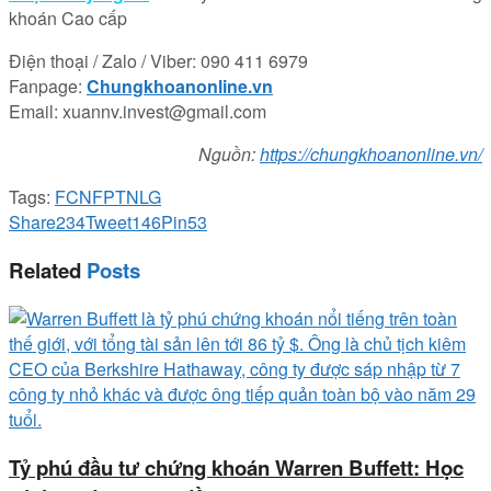
khoán Cao cấp
Điện thoại / Zalo
/
Viber: 090 411 6979
Fanpage:
Chungkhoanonline.vn
Email: xuannv.invest@gmail.com
Nguồn:
https://chungkhoanonline.vn/
Tags:
FCN
FPT
NLG
Share
234
Tweet
146
Pin
53
Related
Posts
Tỷ phú đầu tư chứng khoán Warren Buffett: Học