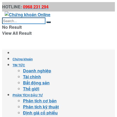
HOTLINE:
0968 231 294
No Result
View All Result
Chứng khoán
TIN TỨC
Doanh nghiệp
Tài chính
Bất động sản
Thế giới
PHÂN TÍCH ĐẦU TƯ
Phân tích cơ bản
Phân tích kỹ thuật
Định giá cổ phiếu