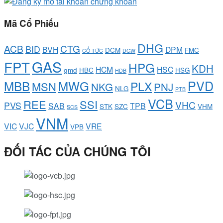
Mã Cổ Phiếu
DHG
ACB
CTG
BID
BVH
DPM
DCM
FMC
CỔ TỨC
DGW
GAS
FPT
HPG
KDH
HCM
HSC
gmd
HBC
HSG
HDB
PVD
MBB
MWG
PLX
MSN
NKG
PNJ
NLG
PTB
VCB
REE
SSI
VHC
PVS
SAB
TPB
STK
SZC
VHM
SCS
VNM
VIC
VJC
VRE
VPB
ĐỐI TÁC CỦA CHÚNG TÔI