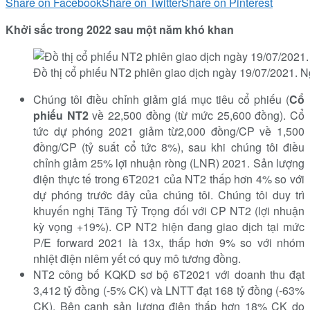
Share on Facebook
Share on Twitter
Share on Pinterest
Khởi sắc trong 2022 sau một năm khó khan
Đồ thị cổ phiếu NT2 phiên giao dịch ngày 19/07/2021. 
Chúng tôi điều chỉnh giảm giá mục tiêu cổ phiếu (
Cổ
phiếu NT2
về 22,500 đồng (từ mức 25,600 đồng). Cổ
tức dự phóng 2021 giảm từ2,000 đồng/CP về 1,500
đồng/CP (tỷ suất cổ tức 8%), sau khi chúng tôi điều
chỉnh giảm 25% lợi nhuận ròng (LNR) 2021. Sản lượng
điện thực tế trong 6T2021 của NT2 thấp hơn 4% so với
dự phóng trước đây của chúng tôi. Chúng tôi duy trì
khuyến nghị Tăng Tỷ Trọng đối với CP NT2 (lợi nhuận
kỳ vọng +19%). CP NT2 hiện đang giao dịch tại mức
P/E forward 2021 là 13x, thấp hơn 9% so với nhóm
nhiệt điện niêm yết có quy mô tương đồng.
NT2 công bố KQKD sơ bộ 6T2021 với doanh thu đạt
3,412 tỷ đồng (-5% CK) và LNTT đạt 168 tỷ đồng (-63%
CK). Bên cạnh sản lượng điện thấp hơn 18% CK do