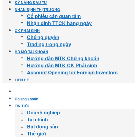
KỸ NĂNG ĐẦU TƯ
NHẬN ĐỊNH THỊ TRƯỜNG
Cổ phiếu cần quan tâm
Nhận định TTCK hàng ngày
CK PHÁI SINH
Chứng quyền
Trading trong ngày
HD MỞ TÀI KHOẢN
Hướng dẫn MTK Chứng khoán
Hướng dẫn MTK CK Phái sinh
Account Opening for Foreign Investors
LIÊN HỆ
Chứng khoán
TIN TỨC
Doanh nghiệp
Tài chính
Bất động sản
Thế giới