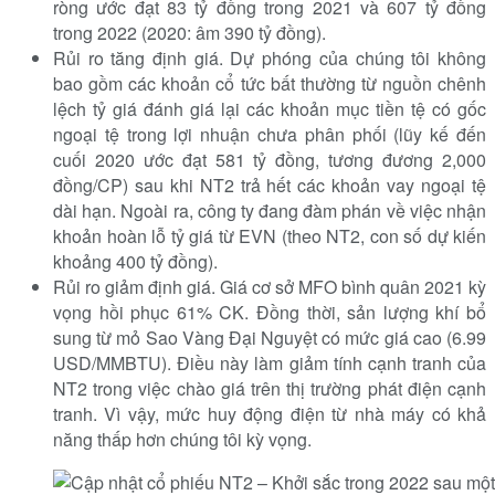
ròng ước đạt 83 tỷ đồng trong 2021 và 607 tỷ đồng
trong 2022 (2020: âm 390 tỷ đồng).
Rủi ro tăng định giá. Dự phóng của chúng tôi không
bao gồm các khoản cổ tức bất thường từ nguồn chênh
lệch tỷ giá đánh giá lại các khoản mục tiền tệ có gốc
ngoại tệ trong lợi nhuận chưa phân phối (lũy kế đến
cuối 2020 ước đạt 581 tỷ đồng, tương đương 2,000
đồng/CP) sau khi NT2 trả hết các khoản vay ngoại tệ
dài hạn. Ngoài ra, công ty đang đàm phán về việc nhận
khoản hoàn lỗ tỷ giá từ EVN (theo NT2, con số dự kiến
khoảng 400 tỷ đồng).
Rủi ro giảm định giá. Giá cơ sở MFO bình quân 2021 kỳ
vọng hồi phục 61% CK. Đồng thời, sản lượng khí bổ
sung từ mỏ Sao Vàng Đại Nguyệt có mức giá cao (6.99
USD/MMBTU). Điều này làm giảm tính cạnh tranh của
NT2 trong việc chào giá trên thị trường phát điện cạnh
tranh. Vì vậy, mức huy động điện từ nhà máy có khả
năng thấp hơn chúng tôi kỳ vọng.