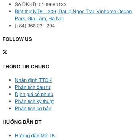
Số ĐKKD: 0109684132
Biệt thự NT8 – 209, Đại lộ Ngọc Trai, Vinhome Ocean
Park, Gia Lâm, Hà Nội
(+84) 968 231 294
FOLLOW US
THÔNG TIN CHUNG
Nhận định TTCK
Phân tích đầu tư
Định giá cổ phiếu
Phân tích kỹ thuật
Phân tích cơ bản
HƯỚNG DẪN ĐT
Hướng dẫn Mở TK