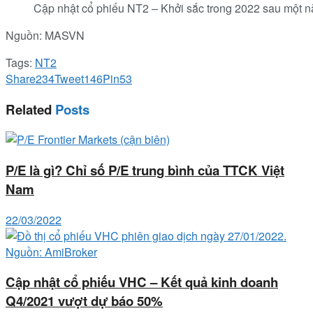
Cập nhật cổ phiếu NT2 – Khởi sắc trong 2022 sau một 
Nguồn: MASVN
Tags:
NT2
Share
234
Tweet
146
Pin
53
Related
Posts
P/E là gì? Chỉ số P/E trung bình của TTCK Việt
Nam
22/03/2022
Cập nhật cổ phiếu VHC – Kết quả kinh doanh
Q4/2021 vượt dự báo 50%