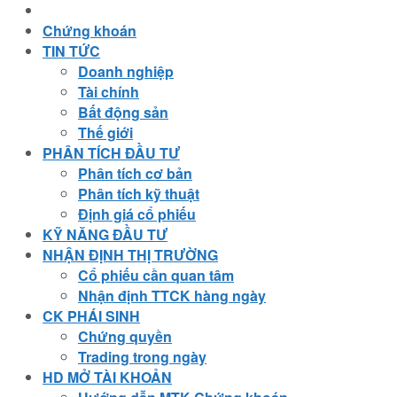
Chứng khoán
TIN TỨC
Doanh nghiệp
Tài chính
Bất động sản
Thế giới
PHÂN TÍCH ĐẦU TƯ
Phân tích cơ bản
Phân tích kỹ thuật
Định giá cổ phiếu
KỸ NĂNG ĐẦU TƯ
NHẬN ĐỊNH THỊ TRƯỜNG
Cổ phiếu cần quan tâm
Nhận định TTCK hàng ngày
CK PHÁI SINH
Chứng quyền
Trading trong ngày
HD MỞ TÀI KHOẢN