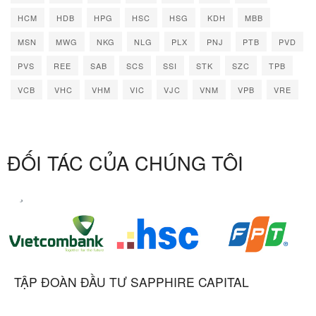
HCM
HDB
HPG
HSC
HSG
KDH
MBB
MSN
MWG
NKG
NLG
PLX
PNJ
PTB
PVD
PVS
REE
SAB
SCS
SSI
STK
SZC
TPB
VCB
VHC
VHM
VIC
VJC
VNM
VPB
VRE
ĐỐI TÁC CỦA CHÚNG TÔI
TẬP ĐOÀN ĐẦU TƯ SAPPHIRE CAPITAL